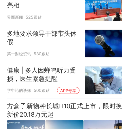
亮相
界面新闻
525跟贴
多地要求领导干部带头休
假
第一财经资讯
530跟贴
健康 | 多人因蝉鸣听力受
损，医生紧急提醒
学申论的谈妹
500跟贴
APP专享
方盒子新物种长城H10正式上市，限时换
新价20.18万元起