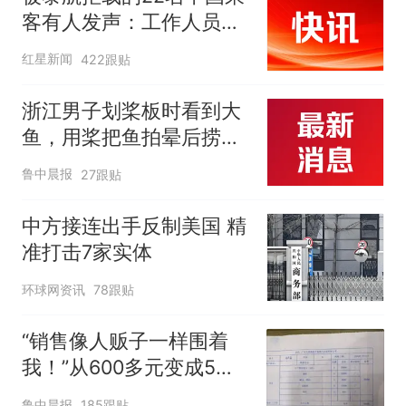
客有人发声：工作人员承
诺免费改签，最后却自费
红星新闻
422跟贴
买机票回国
浙江男子划桨板时看到大
鱼，用桨把鱼拍晕后捞
起；当事人：鱼重7斤6
鲁中晨报
27跟贴
两，做成红烧辣子鱼块，
味道很好
中方接连出手反制美国 精
准打击7家实体
环球网资讯
78跟贴
“销售像人贩子一样围着
我！”从600多元变成5万
元，57岁保洁阿姨做医美
鲁中晨报
185跟贴