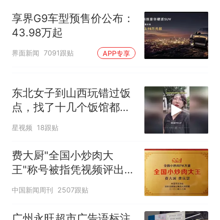
享界G9车型预售价公布：
43.98万起
界面新闻
7091跟贴
APP专享
东北女子到山西玩错过饭
点，找了十几个饭馆都没
开门：午休到几点
星视频
18跟贴
费大厨"全国小炒肉大
王"称号被指凭视频评出
官方回应
中国新闻周刊
2507跟贴
广州永旺超市广告语标注