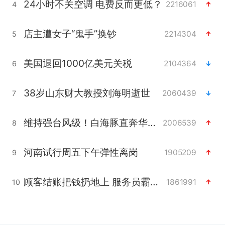
24小时不关空调 电费反而更低？
2216061
4
店主遭女子“鬼手”换钞
2214304
5
美国退回1000亿美元关税
2104364
6
38岁山东财大教授刘海明逝世
2060439
7
维持强台风级！白海豚直奔华东沿海
2006539
8
河南试行周五下午弹性离岗
1905209
9
顾客结账把钱扔地上 服务员霸气扔回
1861991
10