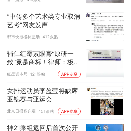
后眼睛肿到流泪、视物模
糊
“中传多个艺术类专业取消
艺考”网友发声
都市快报橙柿互动
412跟贴
辅仁红霉素眼膏“原研一
致”竟是商标！律师：极易
误导消费者，不妥
红星资本局
121跟贴
APP专享
女排运动员李盈莹将缺席
亚锦赛与亚运会
北京日报客户端
451跟贴
APP专享
神21乘组返回后首次公开