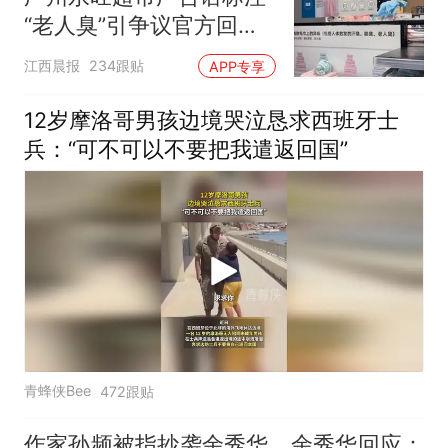
“老人臭”引争议官方回
应：统一上报反馈，门店
江西晨报
234跟贴
APP专享
核实完毕后会回电
12岁摩洛哥男孩边境哭泣恳求西班牙士
兵：“可不可以不要把我遣返回国”
青蜂侠Bee
472跟贴
作家孙频被指抄袭余秀华，余秀华回应：