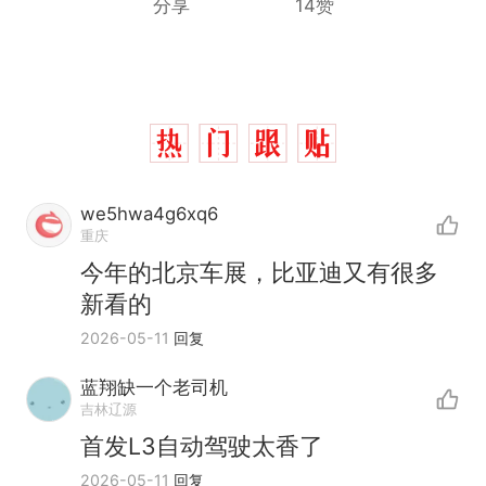
分享
14赞
we5hwa4g6xq6
重庆
今年的北京车展，比亚迪又有很多
西班牙飞地休达边境，摩洛
热
新看的
哥士兵搬起大石块投向移民引
2026-05-11
回复
争议，此前一天内数万人从摩
费大厨“全国小炒肉大王”称
新
洛哥涌入西班牙
号，仅凭视频评出？中国烹饪
蓝翔缺一个老司机
协会回应
男子上山采菌偶然发现鸡枞菌
吉林辽源
窝，原地守1天等它长大：挖了
首发L3自动驾驶太香了
140多朵
美国一场追捕行动中，一男子
2026-05-11
回复