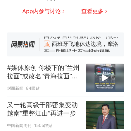
在车辆行驶中爬上车顶跳舞。
（新京报）
“不想干了特提出辞职”，疑似
App内参与讨论
查看更多
南京大学数院院长辞职信流
传，院方回应：喻良教授已卸
美国渔民钓获鲨鱼徒手将其拽
任院长一职，不清楚辞职信来
回大海 目击者直呼震惊 （视频
源；曾用手绘图做头像
来源：参考消息）
西班牙飞地休达边境，摩洛
热
哥士兵搬起大石块投向移民引
争议，此前一天内数万人从摩
洛哥涌入西班牙
#媒体原创 你楼下的“兰州
拉面”或改名“青海拉面”，
经营约40年，实际上是青
封面新闻
84跟贴
海人开的，天津72家面馆
已集体更换招牌
又一轮高级干部密集变动
越南“重整江山”再进一步
中国新闻周刊
1505跟贴