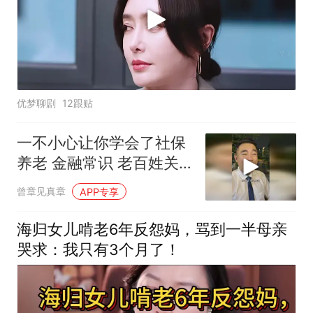
优梦聊剧
12跟贴
一不小心让你学会了社保
养老 金融常识 老百姓关
心的话题
曾章见真章
APP专享
海归女儿啃老6年反怨妈，骂到一半母亲
哭求：我只有3个月了！