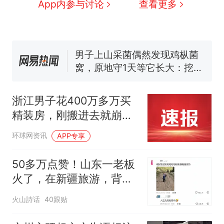
App内参与讨论
查看更多
么？
费大厨“全国小炒肉大王”称
号，仅凭视频评出？中国烹饪
协会回应
男子上山采菌偶然发现鸡枞菌
窝，原地守1天等它长大：挖了
140多朵
美国渔民钓获鲨鱼徒手将其拽
回大海 目击者直呼震惊 （视频
浙江男子花400万多万买
来源：参考消息）
笔试第一被第二名传话劝弃考
精装房，刚搬进去就崩溃
官方通报
了：只能搬了出去，至今
那个在床头放菜刀的女孩，
热
环球网资讯
APP专享
一分钱没拿到！开发商：
因老师一句“跟我回家”改写了
还在申请
人生
50多万点赞！山东一老板
火了，在新疆旅游，背着
包给下属慷慨激昂打电
火山詩话
40跟贴
话，网友：谁这么不开
眼，把出来旅游的老总气