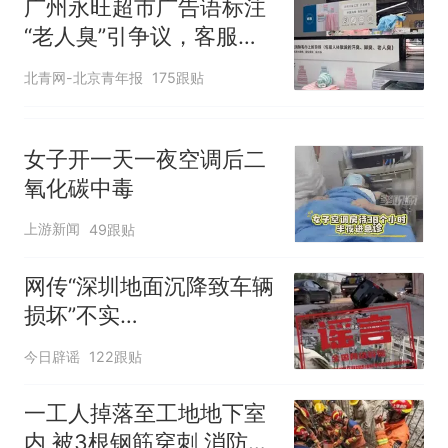
广州永旺超市广告语标注
成这样
“老人臭”引争议，客服回
应
北青网-北京青年报
175跟贴
女子开一天一夜空调后二
氧化碳中毒
上游新闻
49跟贴
网传“深圳地面沉降致车辆
损坏”不实
（2026·08·06）
今日辟谣
122跟贴
一工人掉落至工地地下室
内 被3根钢筋穿刺 消防部