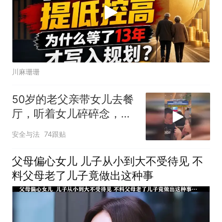
川麻珊珊
50岁的老父亲带女儿去餐
厅，听着女儿碎碎念，全
程带着笑意和宠溺的眼神
安全与法
74跟贴
看着女儿
父母偏心女儿 儿子从小到大不受待见 不
料父母老了儿子竟做出这种事