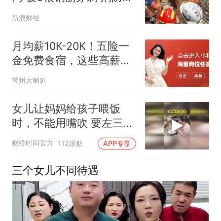
门迅速到场救援
新浪财经
月均薪10K-20K！五险一
金免费食宿，这些高薪好
岗职等你来！
常州大喇叭
女儿让妈妈给孩子喂饭
时，不能用嘴吹 要左三圈
右三圈！
财经时间官方
112跟贴
APP专享
三个女儿不同待遇