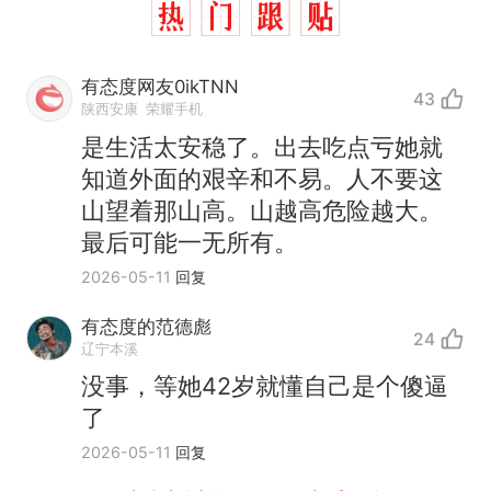
有态度网友0ikTNN
43
陕西安康
荣耀手机
是生活太安稳了。出去吃点亏她就
知道外面的艰辛和不易。人不要这
山望着那山高。山越高危险越大。
最后可能一无所有。
2026-05-11
回复
有态度的范德彪
24
辽宁本溪
没事，等她42岁就懂自己是个傻逼
了
那个在床头放菜刀的女孩，
热
2026-05-11
回复
因老师一句“跟我回家”改写了
人生
制裁瓜子饺子，美国怕什
新