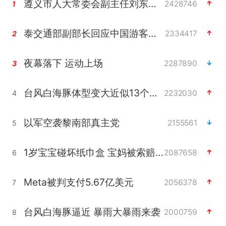
遵义市人大常委会副主任刘东明被查
2428746
1
泰交通部副部长回应中国游客遭歧视
2334417
2
夜幕落下 运动上场
2287890
3
台风白海豚体型变大近似13个浙江面积
2232030
4
以军空袭黎南部真主党
2155561
5
1岁宝宝碰坏纸巾盒 宝妈被索赔924元
2087658
6
Meta被判支付5.67亿美元
2056378
7
台风白海豚逼近 暴雨大暴雨来袭
2000759
8