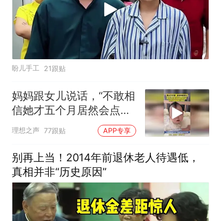
盼儿手工
21跟贴
妈妈跟女儿说话，“不敢相
信她才五个月居然会点头
互动”
理想之声
77跟贴
APP专享
别再上当！2014年前退休老人待遇低，
真相并非“历史原因”