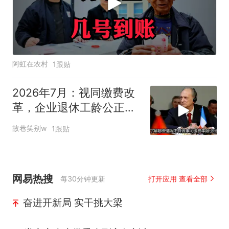
阿虹在农村
1跟贴
2026年7月：视同缴费改
革，企业退休工龄公正计
算大揭秘
故巷笑别w
1跟贴
网易热搜
每30分钟更新
打开应用 查看全部
奋进开新局 实干挑大梁