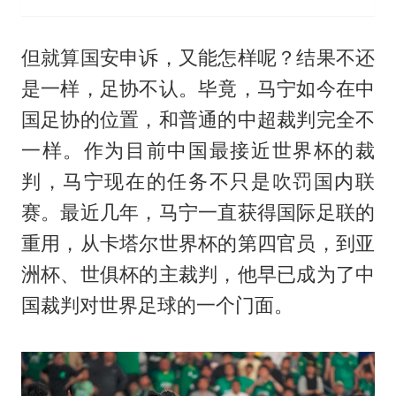
但就算国安申诉，又能怎样呢？结果不还
是一样，足协不认。毕竟，马宁如今在中
国足协的位置，和普通的中超裁判完全不
一样。作为目前中国最接近世界杯的裁
判，马宁现在的任务不只是吹罚国内联
赛。最近几年，马宁一直获得国际足联的
重用，从卡塔尔世界杯的第四官员，到亚
洲杯、世俱杯的主裁判，他早已成为了中
国裁判对世界足球的一个门面。