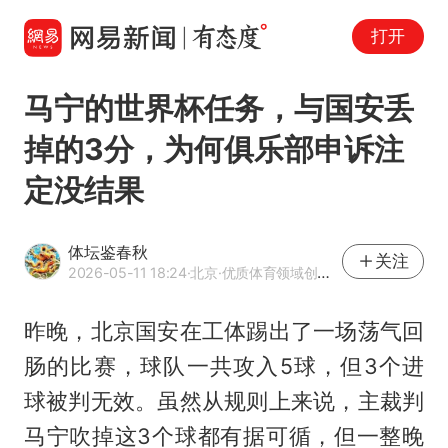
打开
马宁的世界杯任务，与国安丢
掉的3分，为何俱乐部申诉注
定没结果
体坛鉴春秋
关注
2026-05-11 18:24
·北京
·优质体育领域创作者
昨晚，北京国安在工体踢出了一场荡气回
肠的比赛，球队一共攻入5球，但3个进
球被判无效。虽然从规则上来说，主裁判
马宁吹掉这3个球都有据可循，但一整晚