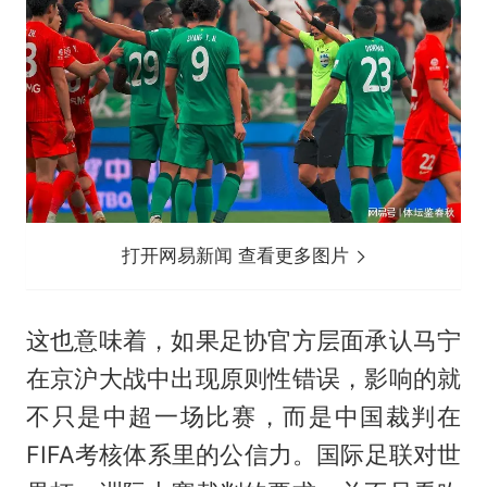
打开网易新闻 查看更多图片
这也意味着，如果足协官方层面承认马宁
在京沪大战中出现原则性错误，影响的就
不只是中超一场比赛，而是中国裁判在
FIFA考核体系里的公信力。国际足联对世