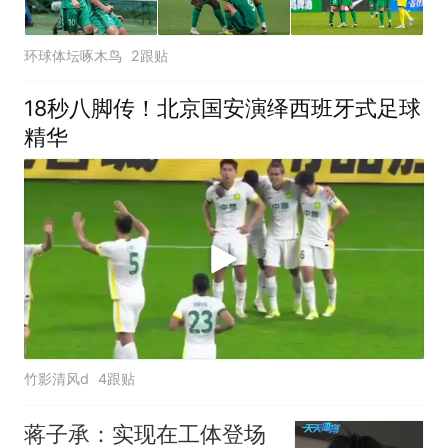
环球体坛啄木鸟
2跟贴
18秒八脚传！北京国安演绎西班牙式足球
精华
竹影清风d
4跟贴
蒋子承：实现在工体登场