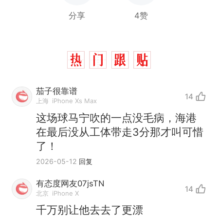
分享
4赞
茄子很靠谱
14
上海
iPhone Xs Max
这场球马宁吹的一点没毛病，海港
在最后没从工体带走3分那才叫可惜
了！
2026-05-12
回复
那个在床头放菜刀的女孩，
热
有态度网友07jsTN
14
因老师一句“跟我回家”改写了
北京
iPhone X
人生
费大厨“全国小炒肉大王”称
千万别让他去去了更漂
新