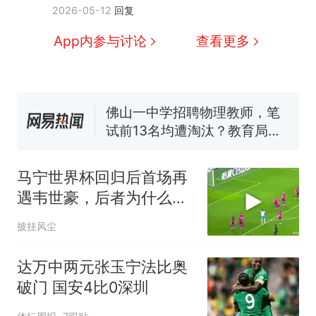
号，仅凭视频评出？中国烹饪
2026-05-12
回复
协会回应
美国渔民钓获鲨鱼徒手将其拽
App内参与讨论
查看更多
回大海 目击者直呼震惊 （视频
来源：参考消息）
笔试第一被第二名传话劝弃考
官方通报
佛山一中学招聘物理教师，笔
试前13名均遭淘汰？教育局：
已叫停招聘，成立调查组全面
台风"白海豚"中心附近最大风
核查
力已达15级 最新研判
那个在床头放菜刀的女孩，
马宁世界杯回归后首场再
热
因老师一句“跟我回家”改写了
遇韦世豪，后者为什么一
人生
见到他就跑？
披挂风尘
达万中两元张玉宁法比奥
破门 国安4比0深圳