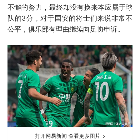
不懈的努力，最终却没有换来本应属于球
队的3分，对于国安的将士们来说非常不
公平，俱乐部有理由继续向足协申诉。
打开网易新闻 查看更多图片