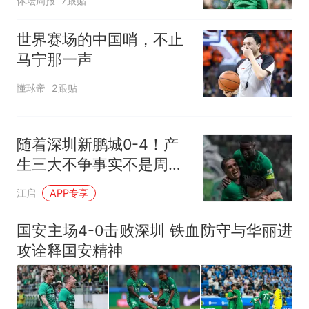
体坛周报
7跟贴
世界赛场的中国哨，不止
马宁那一声
懂球帝
2跟贴
随着深圳新鹏城0-4！产
生三大不争事实不是周定
洋 最大战犯是他！
江启
APP专享
国安主场4-0击败深圳 铁血防守与华丽进
攻诠释国安精神