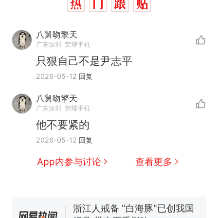
八舅吻擎天
广东深圳
荣耀手机
只狠自己不是尹志平
2026-05-12
回复
八舅吻擎天
十多万人报名的考试，成绩
热
广东深圳
荣耀手机
全部作废，公平么？
他不要紧的
全球唯一没有法定首都的国
新
2026-05-12
回复
家，刚改国名，总统就邀请中
国大使骑行绕了几乎整个国境
5万的小车卖不动，40万以上
App内参与讨论
查看更多
线一圈，还曾两次到中国寻根
的抢着买
浙江人戒备 "白海豚"已创我国
纪录 带来严重影响
视频丨只要一枚命中就能让航