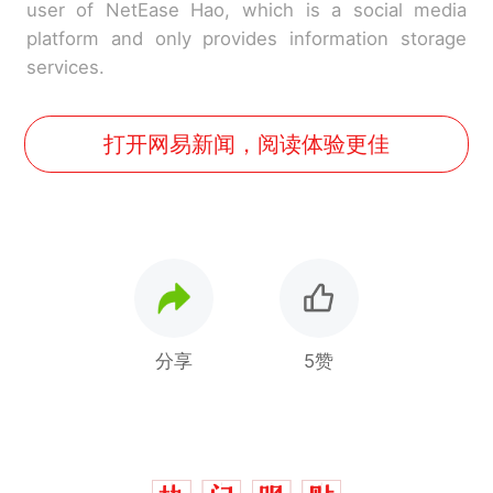
user of NetEase Hao, which is a social media
platform and only provides information storage
services.
打开网易新闻，阅读体验更佳
分享
5赞