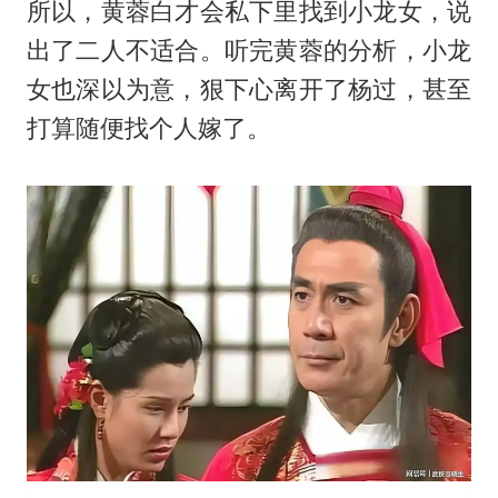
所以，黄蓉白才会私下里找到小龙女，说
出了二人不适合。听完黄蓉的分析，小龙
女也深以为意，狠下心离开了杨过，甚至
打算随便找个人嫁了。