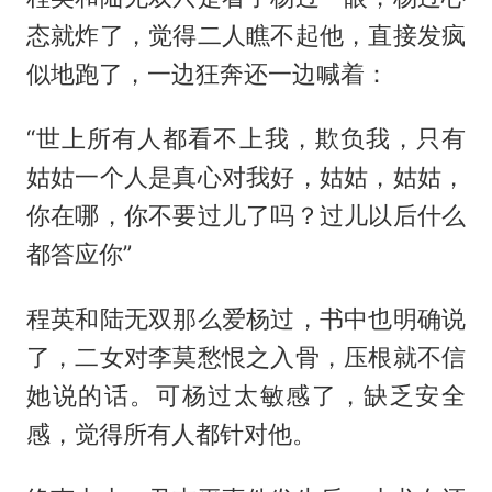
态就炸了，觉得二人瞧不起他，直接发疯
似地跑了，一边狂奔还一边喊着：
“世上所有人都看不上我，欺负我，只有
姑姑一个人是真心对我好，姑姑，姑姑，
你在哪，你不要过儿了吗？过儿以后什么
都答应你”
程英和陆无双那么爱杨过，书中也明确说
了，二女对李莫愁恨之入骨，压根就不信
她说的话。可杨过太敏感了，缺乏安全
感，觉得所有人都针对他。