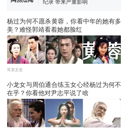
母瘫痪 轰-6J实力有多强？
泰州父亲的手写家书遗失30
年，网友淘到后寄给女儿：花
杨过为何不愿杀黄蓉，你看中年的她有多
鸟市场搬了，但爱还在
十多万人报名的考试，成绩
热
美？难怪郭靖看着她都脸红
全部作废，公平么？
耳东文史
小龙女与周伯通合练玉女心经杨过为何不
在乎？你看他对尹志平说了啥