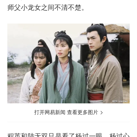
师父小龙女之间不清不楚。
打开网易新闻 查看更多图片
程英和陆无双只是看了杨过一眼，杨过心