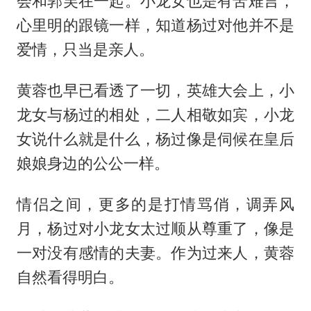
会和郭芙在一起。小龙女也是有苦难言，
心里明的跟镜一样，知道杨过对他并不是
爱情，只当是亲人。
黄蓉也早已看透了一切，英雄大会上，小
龙女与杨过的相处，二人相敬如宾，小龙
女说什么就是什么，杨过像是伺候在皇后
娘娘身边的公公一样。
情侣之间，更多的是打情骂俏，调弄风
月，杨过对小龙女太过顺从尊重了，像是
一对没有感情的夫妻。作为过来人，黄蓉
自然看得明白。