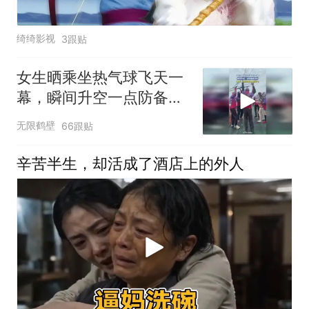
绮绮影视
3跟贴
女生晒乘坐热气球飞天一
幕，瞬间升空一点防备都
没有
无限鹤壁
66跟贴
辛苦半生，却活成了酒店上的外人