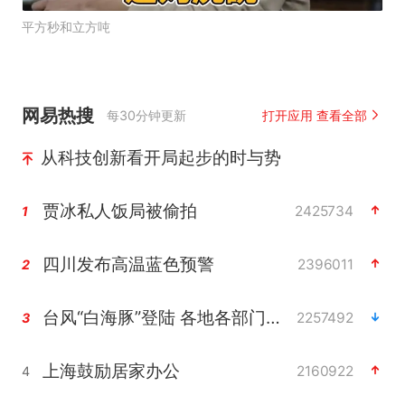
平方秒和立方吨
网易热搜
每30分钟更新
打开应用 查看全部
从科技创新看开局起步的时与势
贾冰私人饭局被偷拍
2425734
1
四川发布高温蓝色预警
2396011
2
台风“白海豚”登陆 各地各部门全力应对
2257492
3
上海鼓励居家办公
2160922
4