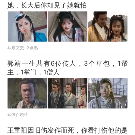
她，长大后你却见了她就怕
耳东文史
2跟贴
郭靖一生共有6位传人，3个草包，1帮
主，1掌门，1僧人
武侠百晓生
王重阳因旧伤发作而死，你看打伤他的是