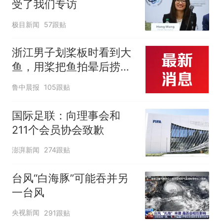
受了我们专访
极目新闻
57跟贴
浙江男子划桨板时看到大
鱼，用桨把鱼拍晕后捞
起；当事人：鱼重7斤6
鲁中晨报
105跟贴
两，做成红烧辣子鱼块，
味道很好
国际足联：向理事会和
211个会员协会致歉
澎湃新闻
274跟贴
台风“白海豚”可能吞并另
一台风
央视新闻
291跟贴