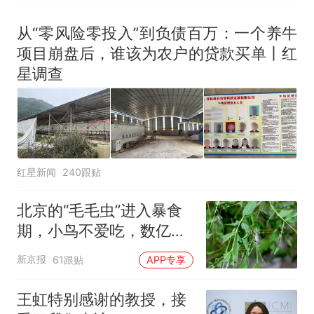
出；亲历者：曾承诺免费
改签但没兑现
从“零风险零投入”到负债百万：一个养牛
项目崩盘后，谁该为农户的贷款买单丨红
星调查
红星新闻
240跟贴
北京的“毛毛虫”进入暴食
期，小鸟不爱吃，数亿头
小蜂迎战
新京报
61跟贴
APP专享
王虹特别感谢的教授，接