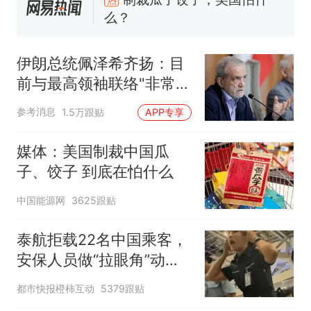
么？
那个在床头放菜刀的女孩，
新
因老师一句“跟我回家”改写了
伊朗总统佩泽希齐扬：目
人生
费大厨“全国小炒肉大王”称
前与最高领袖联络"非常困
号，仅凭视频评出？中国烹饪
难"
协会回应
男子上山采菌偶然发现鸡枞菌
参考消息
1.5万跟贴
APP专享
窝，原地守1天等它长大：挖了
140多朵
美国渔民钓获鲨鱼徒手将其拽
媒体：美国制裁中国瓜
回大海 目击者直呼震惊 （视频
子、饺子 到底在怕什么
来源：参考消息）
笔试第一被第二名传话劝弃考
中国能源网
3625跟贴
官方通报
制裁瓜子饺子，美国怕什
热
泰航拒载22名中国乘客，
么？
安保人员做“拉眼角”动
作，泰国机场最新回应：
都市快报橙柿互动
5379跟贴
拒绝登机决定由航司作