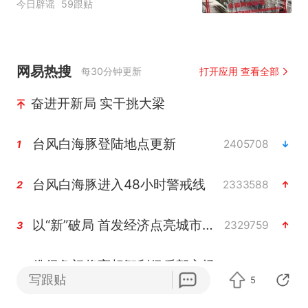
今日辟谣
59跟贴
网易热搜
每30分钟更新
打开应用 查看全部
奋进开新局 实干挑大梁
台风白海豚登陆地点更新
2405708
1
台风白海豚进入48小时警戒线
2333588
2
以“新”破局 首发经济点亮城市消费活力
2329759
3
佛得角门将亮相智利俱乐部主场
2229235
4
写跟贴
5
中方回应是否在太平洋海底开采稀土
2193491
5