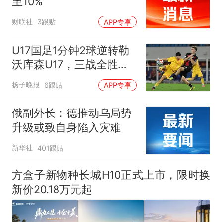
至10%
财联社
3跟贴
APP专享
U17国足1分钟2球逆转勒
沃库森U17，三战全胜！
赵松源替补登场传射建功
扬子晚报
6跟贴
APP专享
俄副外长：德推动乌局势
升级或致自身陷入灾难
新华社
401跟贴
方盒子新物种长城H10正式上市，限时换
新价20.18万元起