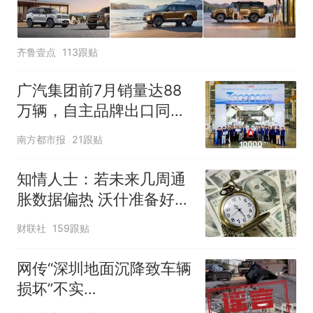
齐鲁壹点
113跟贴
广汽集团前7月销量达88
万辆，自主品牌出口同比
增130%
南方都市报
21跟贴
知情人士：若未来几周通
胀数据偏热 沃什准备好加
息
财联社
159跟贴
网传“深圳地面沉降致车辆
损坏”不实
（2026·08·06）