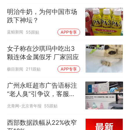
明治牛奶，为何中国市场
跌下神坛？
蓝鲸新闻
55跟贴
APP专享
女子称在沙琪玛中吃出3
颗连体金属假牙 厂家回应
极目新闻
211跟贴
APP专享
广州永旺超市广告语标注
“老人臭”引争议，客服回
应
北青网-北京青年报
55跟贴
西部数据跌幅从22%收窄