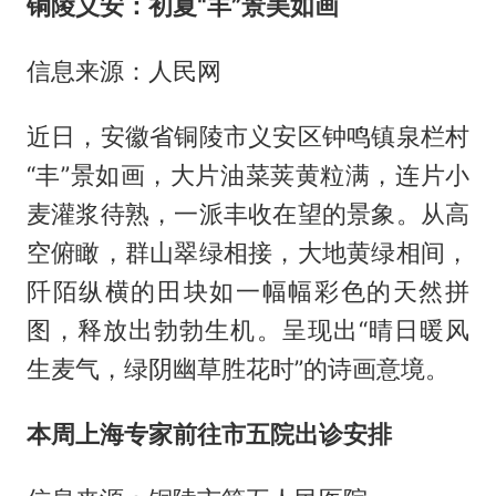
铜陵义安：初夏“丰”景美如画
信息来源：人民网
近日，安徽省铜陵市义安区钟鸣镇泉栏村
“丰”景如画，大片油菜荚黄粒满，连片小
麦灌浆待熟，一派丰收在望的景象。从高
空俯瞰，群山翠绿相接，大地黄绿相间，
阡陌纵横的田块如一幅幅彩色的天然拼
图，释放出勃勃生机。呈现出“晴日暖风
生麦气，绿阴幽草胜花时”的诗画意境。
本周上海专家前往市五院出诊安排