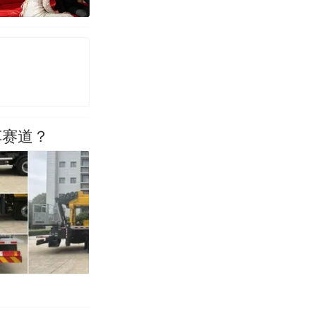
00:12
车赛道？