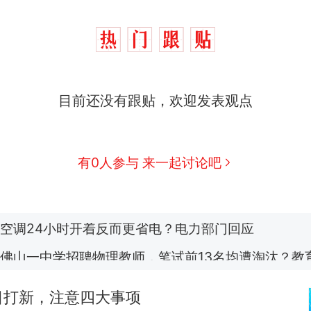
十多万人报名的考试，成绩全部作废，公平么？
热
全球唯一没有法定首都的国家，刚改国名，总统就
新
目前还没有跟贴，欢迎发表观点
骑行绕了几乎整个国境线一圈，还曾两次到中国寻根
搬家报价570元，搬到楼下交5060元才肯搬上楼！
有0人参与 来一起讨论吧
视频丨只要一枚命中就能让航母瘫痪 轰-6J实力有多
空调24小时开着反而更省电？电力部门回应
佛山一中学招聘物理教师，笔试前13名均遭淘汰？教
招聘，成立调查组全面核查
十多万人报名的考试，成绩全部作废，公平么？
热
日打新，注意四大事项