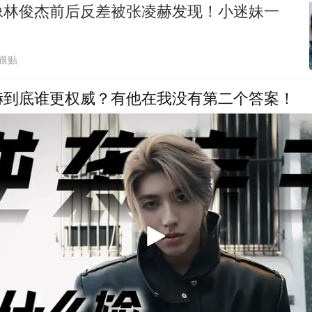
像林俊杰前后反差被张凌赫发现！小迷妹一
0跟贴
赫到底谁更权威？有他在我没有第二个答案！