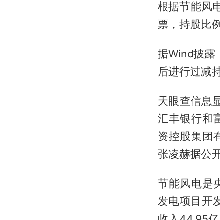
根据节能风电
票，持股比例
据Wind披
后进行过减持
天眼查信息显
汇丰银行和
资控股集团
张凌赫据公开
节能风电是
发电项目开
收入44.95