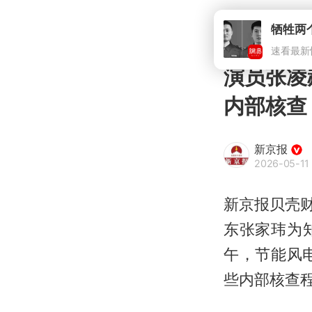
牺牲两
速看最新
演员张凌
内部核查
新京报
2026-05-11 
新京报贝壳财
东张家玮为
午，节能风
些内部核查