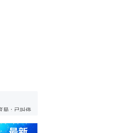
邀请中国大使
女子傻眼了……
强？
育局：已叫停