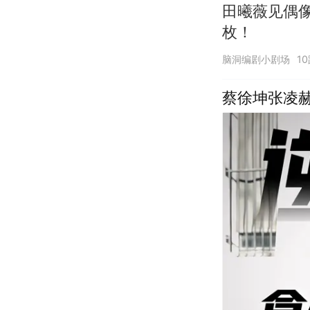
田曦薇见偶
枚！
脑洞编剧小剧场
1
蔡徐坤张凌