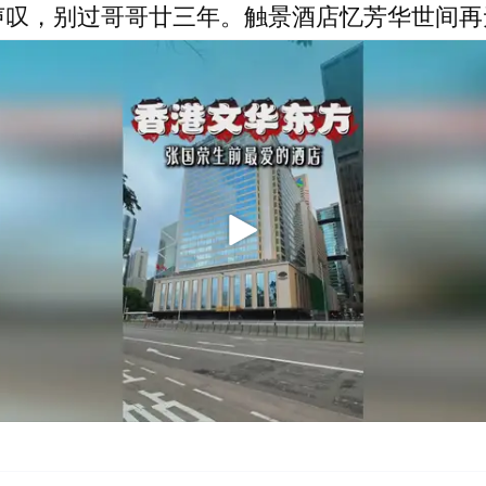
声叹，别过哥哥廿三年。触景酒店忆芳华世间再