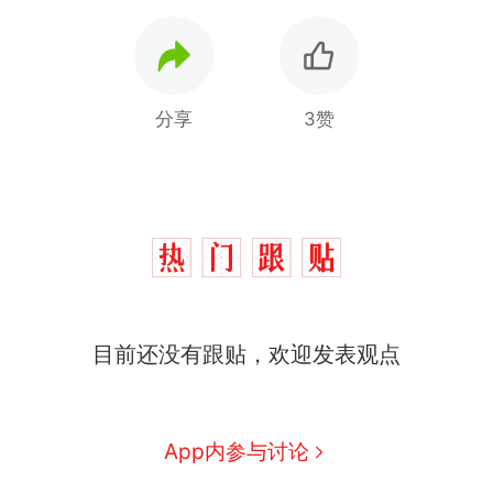
分享
3赞
目前还没有跟贴，欢迎发表观点
那个在床头放菜刀的女孩，
热
因老师一句“跟我回家”改写了
人生
费大厨“全国小炒肉大王”称
新
App内参与讨论
号，仅凭视频评出？中国烹饪