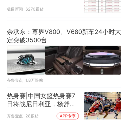
汰？教育局：已叫停招
极目新闻
6270跟贴
聘，成立调查组全面核查
余承东：尊界V800、V680新车24小时大
定突破3500台
齐鲁壹点
1.8万跟贴
热身赛|中国女篮热身赛7
日将战尼日利亚，杨舒予
有望出战
齐鲁壹点
28跟贴
APP专享