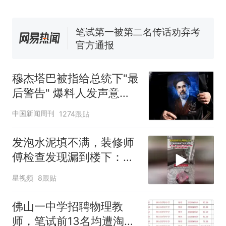
协会回应
美国渔民钓获鲨鱼徒手将其拽
回大海 目击者直呼震惊 （视频
来源：参考消息）
笔试第一被第二名传话劝弃考
官方通报
佛山一中学招聘物理教师，笔
试前13名均遭淘汰？教育局：
穆杰塔巴被指给总统下"最
已叫停招聘，成立调查组全面
台风"白海豚"中心附近最大风
后警告" 爆料人发声意味
核查
力已达15级 最新研判
深长
那个在床头放菜刀的女孩，
热
中国新闻周刊
1274跟贴
因老师一句“跟我回家”改写了
人生
发泡水泥填不满，装修师
傅检查发现漏到楼下：出
风口未延伸到外墙
星视频
8跟贴
佛山一中学招聘物理教
师，笔试前13名均遭淘