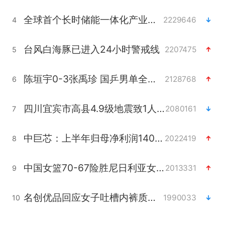
全球首个长时储能一体化产业园量产
2229646
4
台风白海豚已进入24小时警戒线
2207475
5
陈垣宇0-3张禹珍 国乒男单全军覆没
2128768
6
四川宜宾市高县4.9级地震致1人死亡
2080161
7
中巨芯：上半年归母净利润1405.77万元
2022419
8
中国女篮70-67险胜尼日利亚女篮
2013331
9
名创优品回应女子吐槽内裤质量差
1990033
10