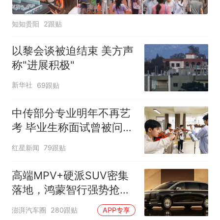
知知贵阳
2跟贴
以黎会谈被迫结束 美方声
称"进展积极"
新华社
69跟贴
中传部分专业明年不再艺
考 毕业生称面试曾被问
“如何策划晚会” 专家：遏
红星新闻
79跟贴
制“艺考捷径化”
高端MPV+硬派SUV密集
落地，鸿蒙智行强势抢占
自主高端市场制高点
澎湃汽车圈
280跟贴
APP专享