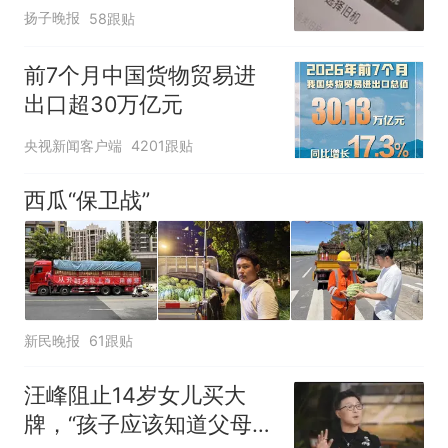
电！
扬子晚报
58跟贴
前7个月中国货物贸易进
出口超30万亿元
央视新闻客户端
4201跟贴
西瓜“保卫战”
新民晚报
61跟贴
汪峰阻止14岁女儿买大
牌，“孩子应该知道父母的