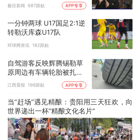
不易”，称自己买衣服80%
极目新闻
687跟贴
APP专享
都在淘宝
一分钟两球 U17国足2:1逆
转勒沃库森U17队
环球网资讯
182跟贴
自驾游客反映辉腾锡勒草
原周边有车辆轮胎被扎，
修理店铺换胎价格高达千
江西晨报
198跟贴
APP专享
元，官方发布情况通报
当“赶场”遇见精酿：贵阳用三天狂欢，向
世界递出一杯“精酿文化名片”