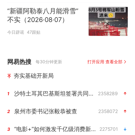
“新疆阿勒泰八月能滑雪”
不实（2026·08·07）
今日辟谣
47跟贴
网易热搜
每30分钟更新
打开应用 查看全部
夯实基础开新局
沙特土耳其巴基斯坦签署共同防务协议
2358289
1
泉州市委书记张毅恭被查
2358072
2
“电影+”如何激发千亿级消费新活力？
2275701
3