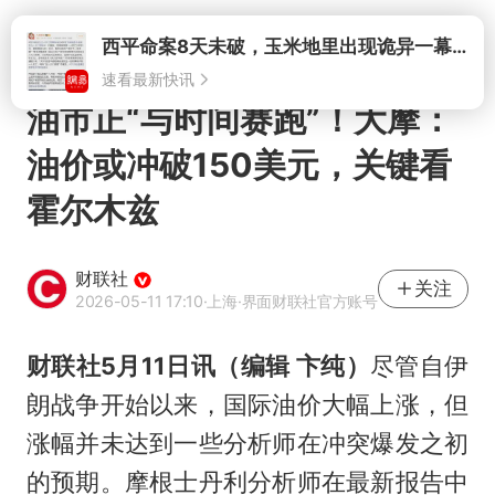
打开
西平命案8天未破，玉米地里出现诡异一幕，我突然想起了欧金中
速看最新快讯
油市正“与时间赛跑”！大摩：
油价或冲破150美元，关键看
霍尔木兹
财联社
关注
2026-05-11 17:10
·上海
·界面财联社官方账号
财联社5月11日讯（编辑 卞纯）
尽管自伊
朗战争开始以来，国际油价大幅上涨，但
涨幅并未达到一些分析师在冲突爆发之初
的预期。摩根士丹利分析师在最新报告中