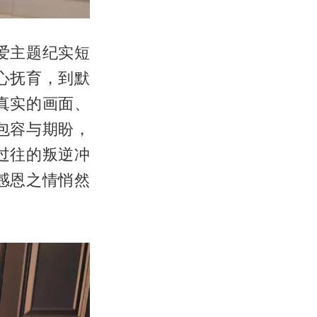
爱主题纪实短
心抚育，到默
真实的画面、
包容与期盼，
过往的叛逆冲
感恩之情悄然