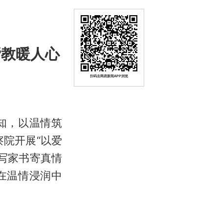
帮教暖人心
扫码去网易新闻APP浏览
知，以温情筑
院开展“以爱
写家书寄真情
在温情浸润中