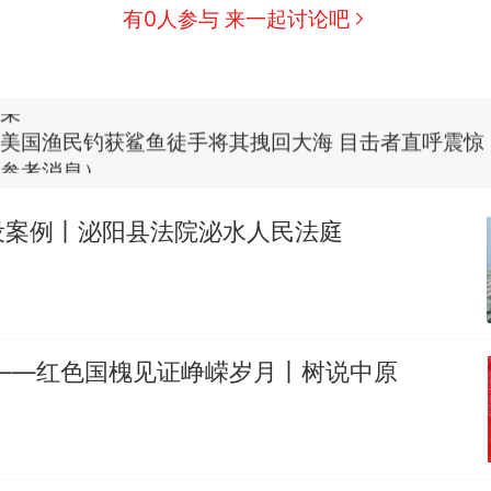
有0人参与 来一起讨论吧
费大厨“全国小炒肉大王”称号，仅凭视频评出？中国
男子上山采菌偶然发现鸡枞菌窝，原地守1天等它长大：
朵
美国渔民钓获鲨鱼徒手将其拽回大海 目击者直呼震惊
参考消息）
笔试第一被第二名传话劝弃考 官方通报
设案例丨泌阳县法院泌水人民法庭
制裁瓜子饺子，美国怕什么？
热
阳——红色国槐见证峥嵘岁月丨树说中原