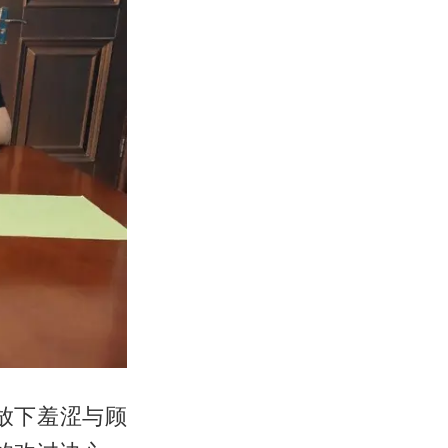
放下羞涩与顾