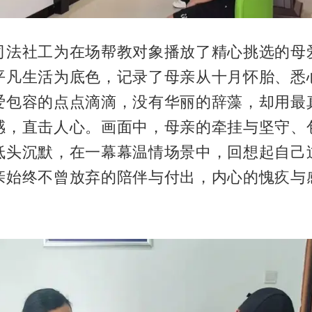
司法社工为在场帮教对象播放了精心挑选的母
平凡生活为底色，记录了母亲从十月怀胎、悉
爱包容的点点滴滴，没有华丽的辞藻，却用最
感，直击人心。画面中，母亲的牵挂与坚守、
低头沉默，在一幕幕温情场景中，回想起自己
亲始终不曾放弃的陪伴与付出，内心的愧疚与