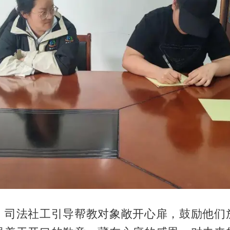
，司法社工引导帮教对象敞开心扉，鼓励他们