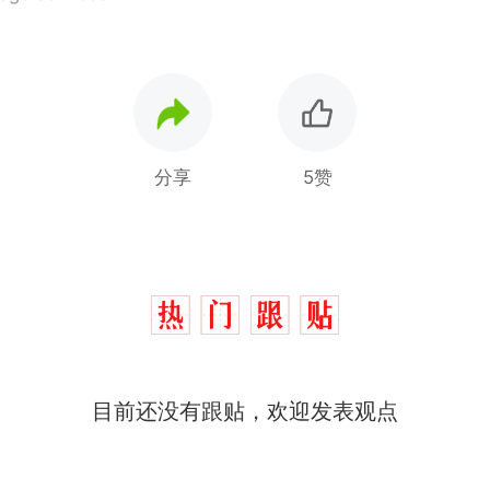
分享
5赞
制裁瓜子饺子，美国怕什么？
热
目前还没有跟贴，欢迎发表观点
那个在床头放菜刀的女孩，因老师一句“跟我回家”
新