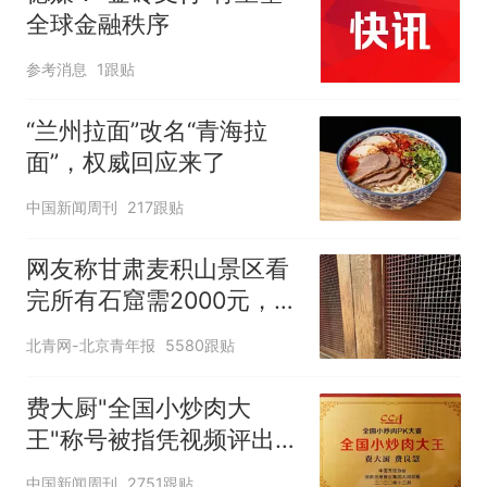
全球金融秩序
参考消息
1跟贴
“兰州拉面”改名“青海拉
面”，权威回应来了
中国新闻周刊
217跟贴
网友称甘肃麦积山景区看
完所有石窟需2000元，景
区：部分石窟受特别保
北青网-北京青年报
5580跟贴
护，游客可按需买
费大厨"全国小炒肉大
王"称号被指凭视频评出
官方回应
中国新闻周刊
2751跟贴