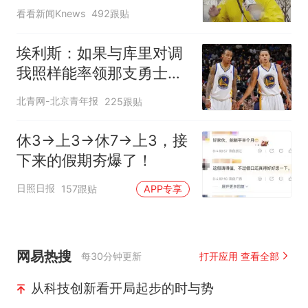
看看新闻Knews
492跟贴
埃利斯：如果与库里对调
我照样能率领那支勇士取
得现在的成就
北青网-北京青年报
225跟贴
休3→上3→休7→上3，接
下来的假期夯爆了！
日照日报
157跟贴
APP专享
网易热搜
每30分钟更新
打开应用 查看全部
从科技创新看开局起步的时与势