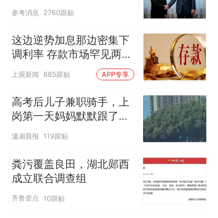
参考消息
2760跟贴
这边逆势加息那边密集下
调利率 存款市场罕见两极
分化
上观新闻
885跟贴
APP专享
高考后儿子兼职骑手，上
岗第一天妈妈默默跟了三
公里，感慨孩子真的长大
潇湘晨报
119跟贴
了
粪污覆盖良田，湖北郧西
成立联合调查组
齐鲁壹点
10跟贴