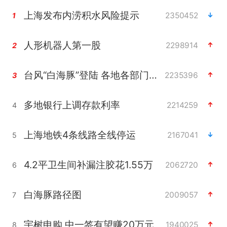
上海发布内涝积水风险提示
2350452
1
人形机器人第一股
2298914
2
台风“白海豚”登陆 各地各部门全力应对
2235396
3
多地银行上调存款利率
2214259
4
上海地铁4条线路全线停运
2167041
5
4.2平卫生间补漏注胶花1.55万
2062720
6
白海豚路径图
2009057
7
宇树申购 中一签有望赚20万元
1940025
8