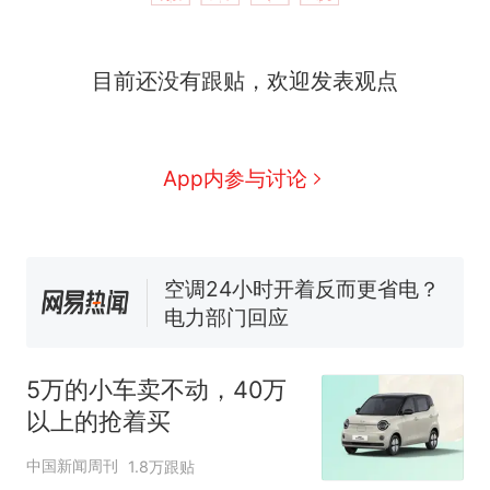
十多万人报名的考试，成绩
热
目前还没有跟贴，欢迎发表观点
全部作废，公平么？
全球唯一没有法定首都的国
新
家，刚改国名，总统就邀请中
国大使骑行绕了几乎整个国境
5万的小车卖不动，40万以上
App内参与讨论
线一圈，还曾两次到中国寻根
的抢着买
视频丨只要一枚命中就能让航
母瘫痪 轰-6J实力有多强？
空调24小时开着反而更省电？
电力部门回应
大雨将至一家老小6分钟抢收完
1千斤稻谷
5万的小车卖不动，40万
十多万人报名的考试，成绩
热
以上的抢着买
全部作废，公平么？
中国新闻周刊
1.8万跟贴