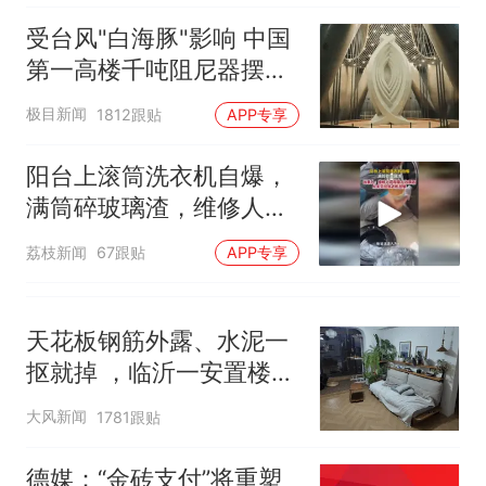
受台风"白海豚"影响 中国
第一高楼千吨阻尼器摆动
明显
极目新闻
1812跟贴
APP专享
阳台上滚筒洗衣机自爆，
满筒碎玻璃渣，维修人员
称是人为原因，从未见过
荔枝新闻
67跟贴
APP专享
洗衣机自爆
天花板钢筋外露、水泥一
抠就掉 ，临沂一安置楼交
房半年即被鉴定存安全隐
大风新闻
1781跟贴
患；楼体至今未加固，仍
有居民常住
德媒：“金砖支付”将重塑