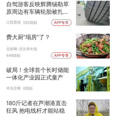
自驾游客反映辉腾锡勒草
原周边有车辆轮胎被扎，
修理店铺换胎价格高达千
江西晨报
582跟贴
APP专享
元，官方发布情况通报
费大厨“塌房”了？
北青网-北京青年报
448跟贴
APP专享
破局！全球首个长时储能
一体化产业园正式量产
半岛官网
6跟贴
180斤记者在芦潮港直击
狂风 抱电线杆才能站稳