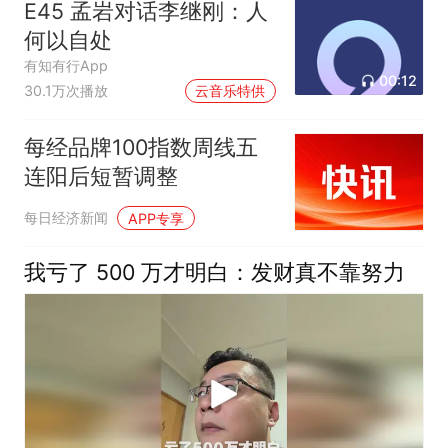
E45 孟岩对话李继刚：人
何以自处
有知有行App
00:12
30.1万次播放
云音乐特供
每经品牌100指数周线五
连阳后短暂调整
每日经济新闻
APP专享
我亏了 500 万才明白：发财真不靠努力