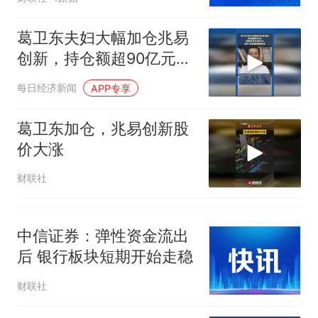
电力部门回应
5万的小车卖不动，40万以上
葛卫东夫妇大幅加仓兆易
的抢着买
创新，持仓额超90亿元！
十多万人报名的考试，成绩
热
近期曾发文看多AI
每日经济新闻
APP专享
全部作废，公平么？
葛卫东加仓，兆易创新股
价大涨
财联社
中信证券：弹性资金流出
后 银行板块短期开始走稳
财联社