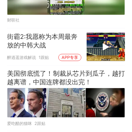
财联社
街霸2:我愿称为本周最奔
放的中韩大战
醉逍遥游戏解说
1跟贴
APP专享
美国彻底慌了！制裁从芯片到瓜子，越打
越离谱，中国连牌都没出完！
爱吃醋的猫咪
2跟贴