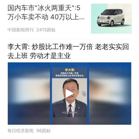
国内车市"冰火两重天":5
万小车卖不动 40万以上
的抢购
中国新闻周刊
2415跟贴
李大霄: 炒股比工作难一万倍 老老实实回
去上班 劳动才是主业
每日经济新闻
96跟贴