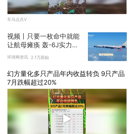
车马点兵V
视频丨只要一枚命中就能
让航母瘫痪 轰-6J实力有
多强？
环球网资讯
2.1万跟贴
幻方量化多只产品年内收益转负 9只产品
7月跌幅超过20%