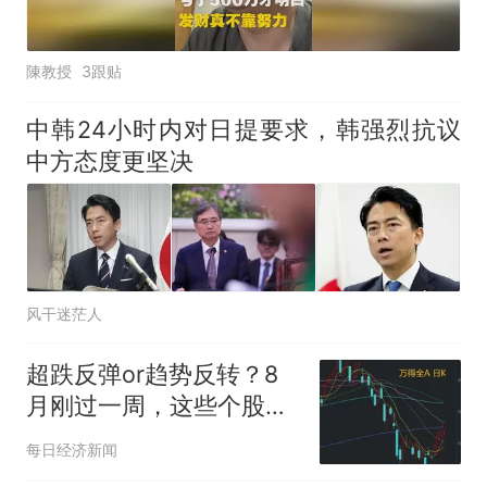
陳教授
3跟贴
中韩24小时内对日提要求，韩强烈抗议
中方态度更坚决
风干迷茫人
超跌反弹or趋势反转？8
月刚过一周，这些个股已
率先反包7月跌幅（附名
每日经济新闻
单）