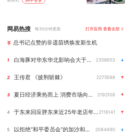
APP专享
调研行
网易热搜
每30分钟更新
打开应用 查看全部
总书记点赞的非遗苗绣焕发新生机
白海豚对华东华北影响会大于巴威
2358953
1
王传君 《披荆斩棘》
2275598
2
夏日经济乘热而上 消费市场向新而行
2192108
3
于东来回应胖东来近25年老店年底关闭
2118141
4
以拒绝“和平委员会”的加沙和平计划
2084490
5