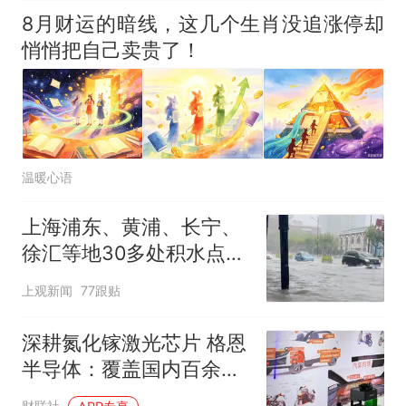
8月财运的暗线，这几个生肖没追涨停却
悄悄把自己卖贵了！
温暖心语
上海浦东、黄浦、长宁、
徐汇等地30多处积水点正
在抢排
上观新闻
77跟贴
深耕氮化镓激光芯片 格恩
半导体：覆盖国内百余家
激光应用厂商｜活力中国
财联社