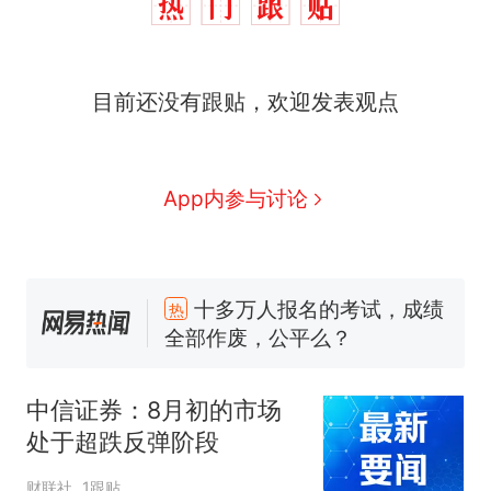
目前还没有跟贴，欢迎发表观点
App内参与讨论
十多万人报名的考试，成绩
热
全部作废，公平么？
全球唯一没有法定首都的国
新
家，刚改国名，总统就邀请中
国大使骑行绕了几乎整个国境
搬家报价570元，搬到楼下交
线一圈，还曾两次到中国寻根
5060元才肯搬上楼！女子傻眼
中信证券：8月初的市场
了……
视频丨只要一枚命中就能让航
处于超跌反弹阶段
母瘫痪 轰-6J实力有多强？
空调24小时开着反而更省电？
财联社
1跟贴