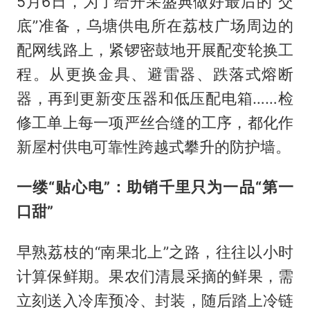
5月6日，为了给开采盛典做好最后的“交
底”准备，乌塘供电所在荔枝广场周边的
配网线路上，紧锣密鼓地开展配变轮换工
程。从更换金具、避雷器、跌落式熔断
器，再到更新变压器和低压配电箱……检
修工单上每一项严丝合缝的工序，都化作
新屋村供电可靠性跨越式攀升的防护墙。
一缕“贴心电”：助销千里只为一品“第一
口甜”
早熟荔枝的“南果北上”之路，往往以小时
计算保鲜期。果农们清晨采摘的鲜果，需
立刻送入冷库预冷、封装，随后踏上冷链