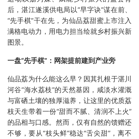
后，湛江遂溪供电局以“早字诀”谋在前、
“先手棋”干在先，为仙品荔甜蜜上市注入
满格电动力，用电力担当绘就乡村振兴新
图景。
一盘“先手棋”：
网架
提前建到
产业旁
仙品荔为什么能这么早？因其扎根于湛川
河谷“海水荔枝”的天然基因，咸淡水灌溉
与富硒土壤的独厚滋养，让这里的优质荔
枝天生带着一份“甜而不腻、清润不上火”
的品相与口感。然而，仅有自然的馈赠还
不够，要从“枝头鲜”稳达“舌尖甜”，离不