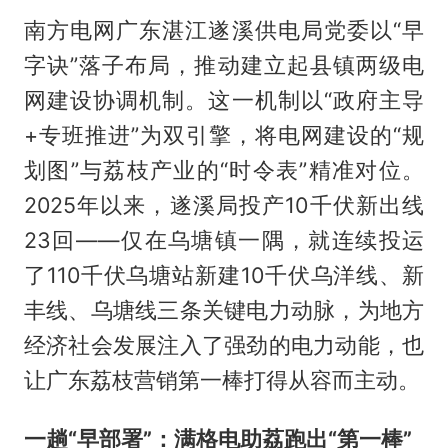
南方电网广东湛江遂溪供电局党委以“早
字诀”落子布局，推动建立起县镇两级电
网建设协调机制。这一机制以“政府主导
+专班推进”为双引擎，将电网建设的“规
划图”与荔枝产业的“时令表”精准对位。
2025年以来，遂溪局投产10千伏新出线
23回——仅在乌塘镇一隅，就连续投运
了110千伏乌塘站新建10千伏乌洋线、新
丰线、乌塘线三条关键电力动脉，为地方
经济社会发展注入了强劲的电力动能，也
让广东荔枝营销第一棒打得从容而主动。
一趟“早部署”：满格电助荔跑出“第一棒”