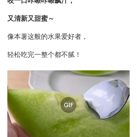
咬一口咔嚓咔嚓飙汁，
又清新又甜蜜～
像本薯这般的水果爱好者，
轻松吃完一整个都不腻！