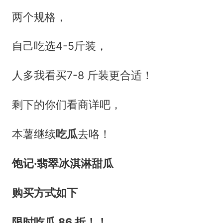
两个规格，
自己吃选4-5斤装，
人多我看买7-8 斤装更合适！
剩下的你们看商详吧，
本薯继续
吃瓜
去咯！
饱记·翡翠冰淇淋甜瓜
购买方式如下
限时吃瓜 86 折！！