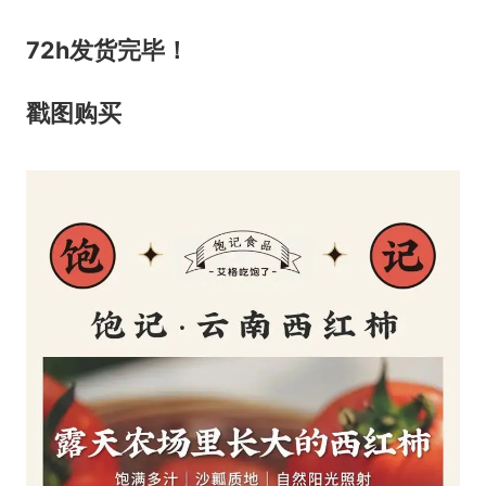
72h发货完毕！
戳图购买