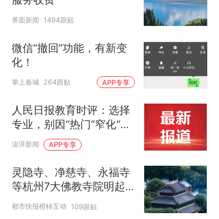
界面新闻
1494跟贴
微信“撤回”功能，有新变
化！
掌上春城
264跟贴
APP专享
人民日报教育时评：选择
专业，别因“热门”窄化“热
爱”
澎湃新闻
APP专享
灵隐寺、净慈寺、永福寺
等杭州7大佛教寺院明起
临时关闭，别跑空了
都市快报橙柿互动
109跟贴