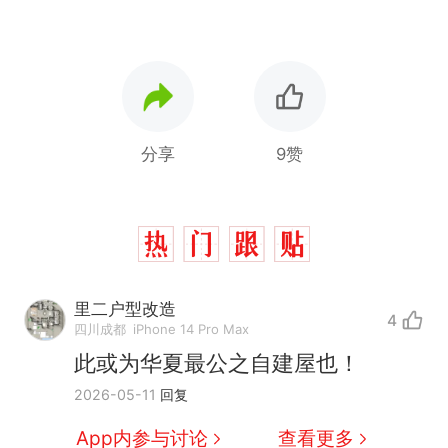
分享
9赞
十多万人报名的考试，成绩
热
全部作废，公平么？
里二户型改造
4
那个在床头放菜刀的女孩，
新
四川成都
iPhone 14 Pro Max
因老师一句“跟我回家”改写了
此或为华夏最公之自建屋也！
人生
搬家报价570元，搬到楼下交
2026-05-11
回复
5060元才肯搬上楼！女子傻眼
了……
空调24小时开着反而更省电？
App内参与讨论
查看更多