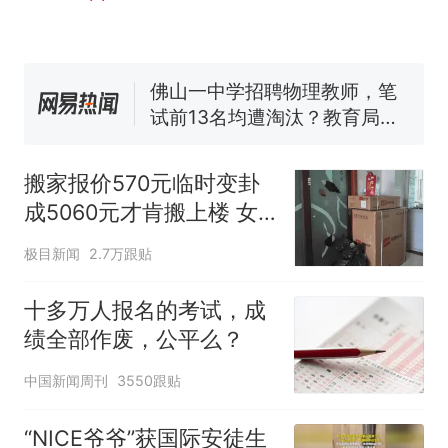
电力部门回应
佛山一中学招聘物理教师，笔
试前13名均遭淘汰？教育局：
已叫停招聘，成立调查组全面
“不建议大家买深色蛋糕”上热
核查
搜，网友：天塌了！
十多万人报名的考试，成绩
热
全部作废，公平么？
搬家报价570元临时变卦
成5060元才肯搬上楼 女
子傻眼
极目新闻
2.7万跟贴
十多万人报名的考试，成
绩全部作废，公平么？
中国新闻周刊
3550跟贴
“NICE爷爷”获国际安徒生