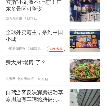
被指“不刷脸不让进”！广
东多景区引争议
南方都市报
813跟贴
全球外卖霸主，杀到中国
小城
中国新闻周刊
285跟贴
APP专享
费大厨“塌房”了？
北青网-北京青年报
118跟贴
自驾游客反映辉腾锡勒草
原周边有车辆轮胎被扎，