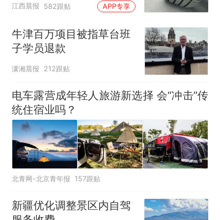
修理店铺换胎价格高达千
江西晨报
582跟贴
APP专享
元，官方发布情况通报
牛津百万项目被指草台班
子学员退款
潇湘晨报
212跟贴
电车露营成年轻人旅游新选择 会“冲击”传
统住宿业吗？
北青网-北京青年报
157跟贴
新疆优化调整景区内自驾
服务收费