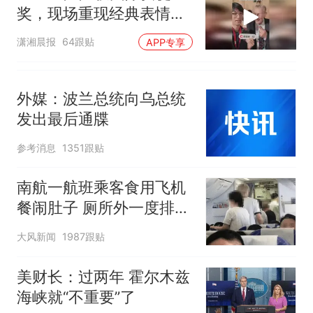
奖，现场重现经典表情
包，向中国粉丝问好
潇湘晨报
64跟贴
APP专享
外媒：波兰总统向乌总统
发出最后通牒
参考消息
1351跟贴
南航一航班乘客食用飞机
餐闹肚子 厕所外一度排长
队
大风新闻
1987跟贴
美财长：过两年 霍尔木兹
海峡就“不重要”了