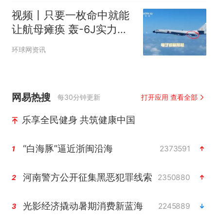
视频丨只要一枚命中就能
让航母瘫痪 轰-6J实力有
多强？
环球网资讯
网易热搜
每30分钟更新
打开应用 查看全部
乐享全民健身 共筑健康中国
“白海豚”逼近浙闽沿海
2373591
1
河南警方公开征集黑恶犯罪线索
2350880
2
光影经济撬动暑期消费新蓝海
2245889
3