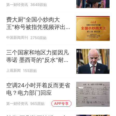
第一财经资讯
3649跟贴
费大厨"全国小炒肉大
王"称号被指凭视频评出
官方回应
中国新闻周刊
2750跟贴
三个国家和地区力挺因凡
蒂诺 墨西哥的"反水"耐人
寻味
上观新闻
155跟贴
空调24小时开着反而更省
电？电力部门回应
第一财经资讯
965跟贴
APP专享