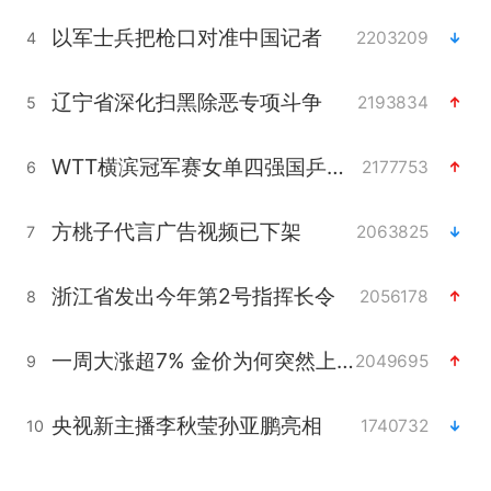
以军士兵把枪口对准中国记者
2203209
4
辽宁省深化扫黑除恶专项斗争
2193834
5
WTT横滨冠军赛女单四强国乒占三席
2177753
6
方桃子代言广告视频已下架
2063825
7
浙江省发出今年第2号指挥长令
2056178
8
一周大涨超7% 金价为何突然上涨
2049695
9
央视新主播李秋莹孙亚鹏亮相
1740732
10