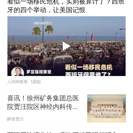
看似一场移民危机，实则被算计了？西班
牙的四个举动，让美国记恨
人间闲散客
1跟贴
喜讯！徐州矿务集团总医
院贾汪院区神经内科传来
好消息
醉美贾汪