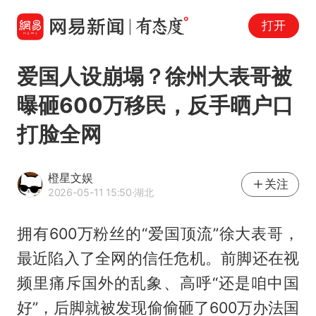
打开
爱国人设崩塌？徐州大表哥被
曝砸600万移民，反手晒户口
打脸全网
橙星文娱
关注
2026-05-11 15:50
·湖北
拥有600万粉丝的“爱国顶流”徐大表哥，
最近陷入了全网的信任危机。前脚还在视
频里痛斥国外的乱象、高呼“还是咱中国
好”，后脚就被发现偷偷砸了600万办法国