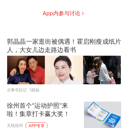
App内参与讨论
郭晶晶一家逛街被偶遇！霍启刚瘦成纸片
人，大女儿边走路边看书
古事寻踪记
1跟贴
徐州首个“运动护照”来
啦！集章打卡赢大奖！
无线徐州
APP专享