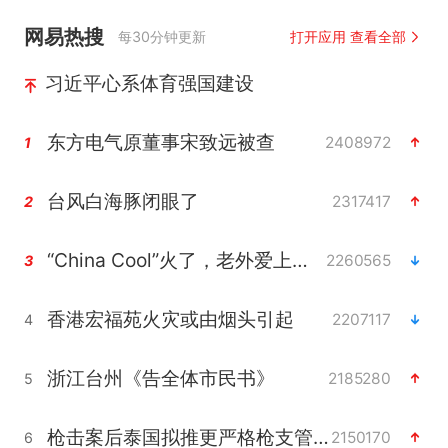
网易热搜
每30分钟更新
打开应用 查看全部
习近平心系体育强国建设
东方电气原董事宋致远被查
2408972
1
台风白海豚闭眼了
2317417
2
“China Cool”火了，老外爱上中国避暑游
2260565
3
香港宏福苑火灾或由烟头引起
2207117
4
浙江台州《告全体市民书》
2185280
5
枪击案后泰国拟推更严格枪支管控方案
2150170
6