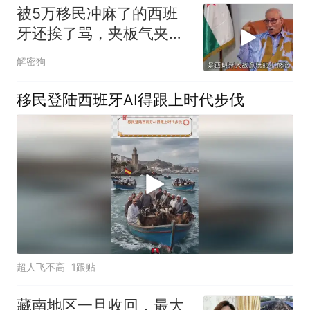
被5万移民冲麻了的西班
牙还挨了骂，夹板气夹麻
了
解密狗
移民登陆西班牙AI得跟上时代步伐
超人飞不高
1跟贴
藏南地区一旦收回，最大