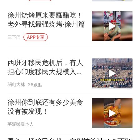
徐州烧烤原来要蘸醋吃！
老外寻找最强烧烤·徐州篇
三下巴
APP专享
西班牙移民危机后，有人
担心印度移民大规模入侵
中国，这可能吗？
弱电大林
26跟贴
徐州你到底还有多少美食
没有被发现！
芋泥啵啵本人