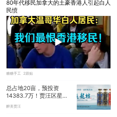
80年代移民加拿大的土豪香港人引起白人
民愤
糖糖手工
2跟贴
总占地20亩，预投资
14383.7万！贾汪区星光
大道社区邻里中心发布招
醉美贾汪
标文件提前公示