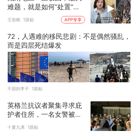
难题，就是如何“处置”这
些外国移民
王衜晓
1跟贴
APP专享
72，人遇难的移民悲剧：不是偶然骚乱，
而是四层死结爆发
不甜的李子
1跟贴
英格兰抗议者聚集寻求庇
护者住所，一名女警被严
重咬伤，皮肤破裂
十夏九漓
1跟贴