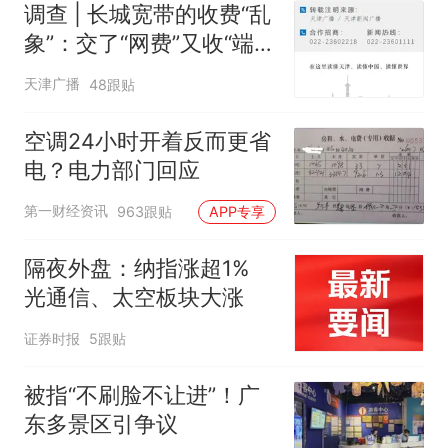
调查 | 长城宽带的收费“乱
象”：交了“网费”又收“端口
费”，退费没着落，使用期
天津广播
48跟贴
可延长到2037年
空调24小时开着反而更省
电？电力部门回应
第一财经资讯
963跟贴
APP专享
隔夜外盘：纳指涨超1%
光通信、太空板块大涨
证券时报
5跟贴
被指“不刷脸不让进”！广
东多景区引争议