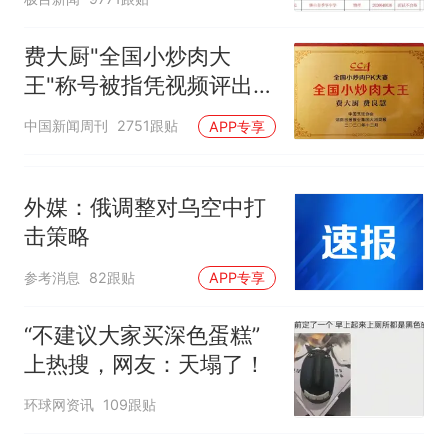
聘，成立调查组全面核查
费大厨"全国小炒肉大
王"称号被指凭视频评出
官方回应
中国新闻周刊
2751跟贴
APP专享
外媒：俄调整对乌空中打
击策略
参考消息
82跟贴
APP专享
“不建议大家买深色蛋糕”
上热搜，网友：天塌了！
环球网资讯
109跟贴