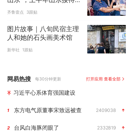
境游客增长44.2%
齐鲁壹点
3跟贴
图片故事｜八旬民宿主理
人和她的石头画美术馆
新华社
1跟贴
网易热搜
每30分钟更新
打开应用 查看全部
习近平心系体育强国建设
东方电气原董事宋致远被查
2409038
1
台风白海豚闭眼了
2332819
2