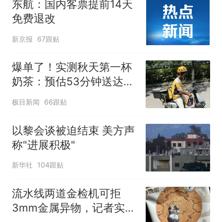
东航：国内客票提前14天
免费退改
新京报
67跟贴
爆单了！实测秋天第一杯
奶茶：预估53分钟送达，
实际耗时92分钟
极目新闻
66跟贴
以黎会谈被迫结束 美方声
称"进展积极"
新华社
104跟贴
流水线两道金检机可拒
3mm金属异物，记者实探
泸溪河车间！公司回应为