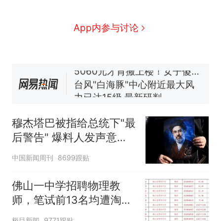
因老师一句“跟我回家”改写了
人生
费大厨“全国小炒肉大王”称
新
App内参与讨论
号，仅凭视频评出？中国烹饪
协会回应
搬家报价570元，搬到楼下交
5060元才肯搬上楼！女子傻眼
了……
台风"白海豚"中心附近最大风
力已达15级 最新研判
佛山一中学招聘物理教师，笔
试前13名均遭淘汰？教育局：
穆杰塔巴被指给总统下"最
已叫停招聘，成立调查组全面
笔试第一被第二名传话劝弃考
后警告" 爆料人发声意味
核查
官方通报
深长
那个在床头放菜刀的女孩，
热
中国新闻周刊
8699跟贴
因老师一句“跟我回家”改写了
人生
佛山一中学招聘物理教
师，笔试前13名均遭淘
汰？教育局：已叫停招
极目新闻
9771跟贴