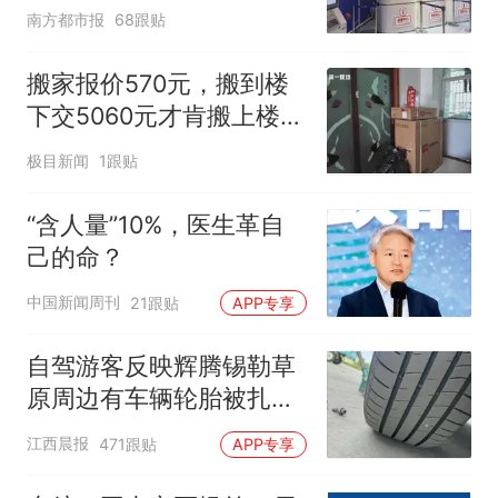
南方都市报
68跟贴
搬家报价570元，搬到楼
下交5060元才肯搬上楼！
女子傻眼了
极目新闻
1跟贴
“含人量”10%，医生革自
己的命？
中国新闻周刊
21跟贴
APP专享
自驾游客反映辉腾锡勒草
原周边有车辆轮胎被扎，
修理店铺换胎价格高达千
江西晨报
471跟贴
APP专享
元，官方发布情况通报