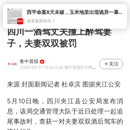
打开
西平命案8天未破，玉米地里出现诡异一幕，我突然想起了欧金中
速看最新快讯
四川一酒驾丈夫撞上醉驾妻
子，夫妻双双被罚
鲁中晨报
关注
2026-05-11 15:42
·山东
·鲁中晨报官方网易号
来源 封面新闻记者 杜卓滨 图据夹江公安
5月10日晚，四川夹江县公安局发布消
息，该局交通管理大队于近日处理一起追
尾事故时，查获一对夫妻双双酒后驾车的