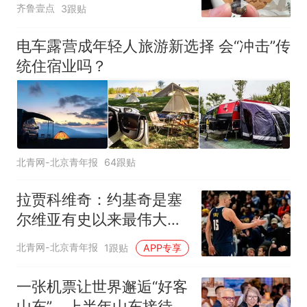
齐鲁壹点
3跟贴
何选择谅解
电车露营成年轻人旅游新选择 会“冲击”传
统住宿业吗？
北青网-北京青年报
64跟贴
拉贾科维奇：约基奇是塞
尔维亚有史以来最伟大的
球员
北青网-北京青年报
1跟贴
APP专享
一张机票让世界邂逅“好客
山东”，上半年山东接待入