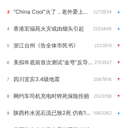
“China Cool”火了，老外爱上中国避暑游
2272934
3
香港宏福苑火灾或由烟头引起
2253446
4
浙江台州《告全体市民书》
2223515
5
美拟年底前首次测试“金穹”反导系统
2153527
6
四川宜宾3.4级地震
2067818
7
网约车司机充电时猝死保险拒赔
2023158
8
陕西柞水泥石流已致2死 仍有1人失联
1983362
9