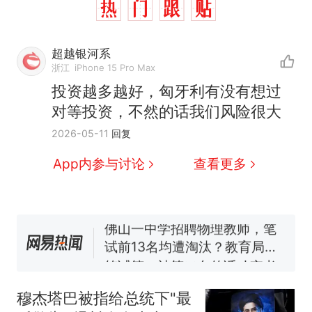
超越银河系
浙江
iPhone 15 Pro Max
那个在床头放菜刀的女孩，
热
投资越多越好，匈牙利有没有想过
因老师一句“跟我回家”改写了
对等投资，不然的话我们风险很大
人生
费大厨“全国小炒肉大王”称
新
2026-05-11
回复
号，仅凭视频评出？中国烹饪
协会回应
台风"白海豚"中心附近最大风
App内参与讨论
查看更多
力已达15级 最新研判
佛山一中学招聘物理教师，笔
试前13名均遭淘汰？教育局：
已叫停招聘，成立调查组全面
笔试第一被第二名传话劝弃考
核查
官方通报
享界G9车型预售价公布：
43.98万起
穆杰塔巴被指给总统下"最
那个在床头放菜刀的女孩，
热