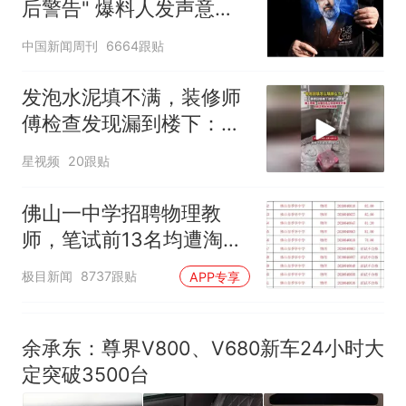
后警告" 爆料人发声意味
因老师一句“跟我回家”改写了
深长
人生
中国新闻周刊
6664跟贴
发泡水泥填不满，装修师
傅检查发现漏到楼下：出
风口未延伸到外墙
星视频
20跟贴
佛山一中学招聘物理教
师，笔试前13名均遭淘
汰？教育局：已叫停招
极目新闻
8737跟贴
APP专享
聘，成立调查组全面核查
余承东：尊界V800、V680新车24小时大
定突破3500台