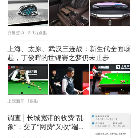
齐鲁壹点
2.9万跟贴
上海、太原、武汉三连战：新生代全面崛
起，丁俊晖的世锦赛之梦仍未止步
上观新闻
1跟贴
调查 | 长城宽带的收费“乱
象”：交了“网费”又收“端口
费”，退费没着落，使用期