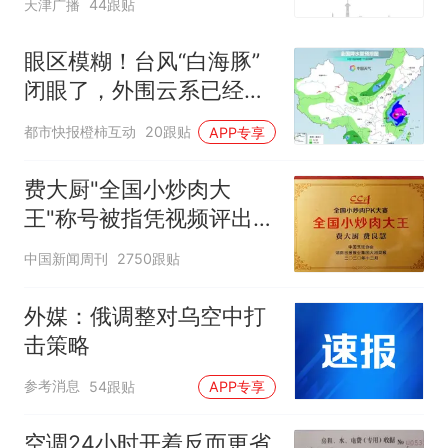
天津广播
44跟贴
可延长到2037年
眼区模糊！台风“白海豚”
闭眼了，外围云系已经触
及浙江，浙江、上海等地
都市快报橙柿互动
20跟贴
APP专享
位于台风危险半圆
费大厨"全国小炒肉大
王"称号被指凭视频评出
官方回应
中国新闻周刊
2750跟贴
外媒：俄调整对乌空中打
击策略
参考消息
54跟贴
APP专享
空调24小时开着反而更省