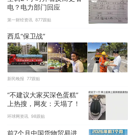
电？电力部门回应
第一财经资讯
877跟贴
西瓜“保卫战”
新民晚报
77跟贴
“不建议大家买深色蛋糕”
上热搜，网友：天塌了！
环球网资讯
98跟贴
前7个月中国货物贸易进