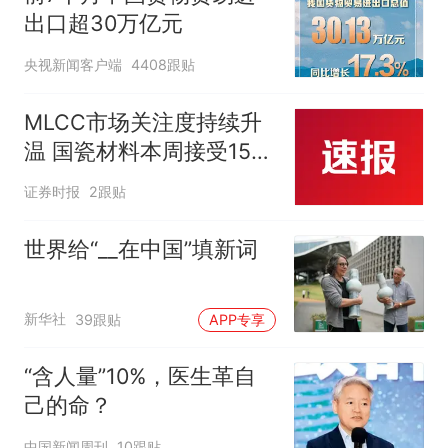
出口超30万亿元
央视新闻客户端
4408跟贴
MLCC市场关注度持续升
温 国瓷材料本周接受152
家机构调研
证券时报
2跟贴
世界给“__在中国”填新词
新华社
39跟贴
APP专享
“含人量”10%，医生革自
己的命？
中国新闻周刊
10跟贴