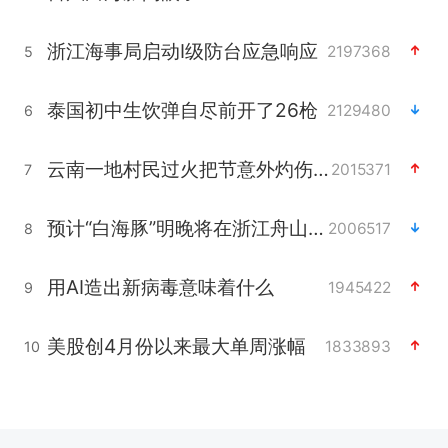
浙江海事局启动Ⅰ级防台应急响应
2197368
5
泰国初中生饮弹自尽前开了26枪
2129480
6
云南一地村民过火把节意外灼伤16人
2015371
7
预计“白海豚”明晚将在浙江舟山到福建福鼎一带沿海登陆
2006517
8
用AI造出新病毒意味着什么
1945422
9
美股创4月份以来最大单周涨幅
1833893
10