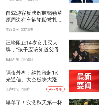
自驾游客反映辉腾锡勒草
原周边有车辆轮胎被扎，
修理店铺换胎价格高达千
江西晨报
337跟贴
元，官方发布情况通报
汪峰阻止14岁女儿买大
牌，“孩子应该知道父母的
不易”，称自己买衣服80%
极目新闻
787跟贴
都在淘宝
隔夜外盘：纳指涨超1%
光通信、太空板块大涨
证券时报
2跟贴
APP专享
爆单了！实测秋天第一杯