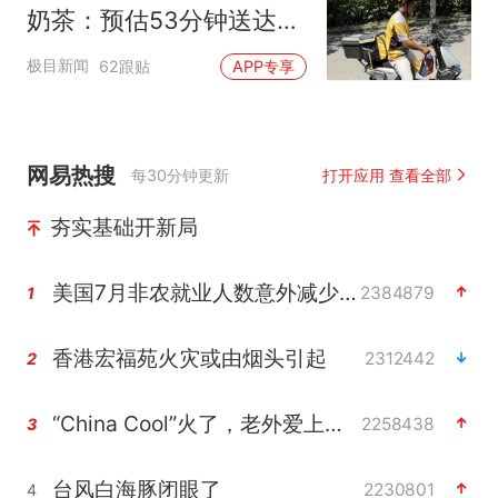
奶茶：预估53分钟送达，
实际耗时92分钟
极目新闻
62跟贴
APP专享
网易热搜
每30分钟更新
打开应用 查看全部
夯实基础开新局
美国7月非农就业人数意外减少2.3万人
2384879
1
香港宏福苑火灾或由烟头引起
2312442
2
“China Cool”火了，老外爱上中国避暑游
2258438
3
台风白海豚闭眼了
2230801
4