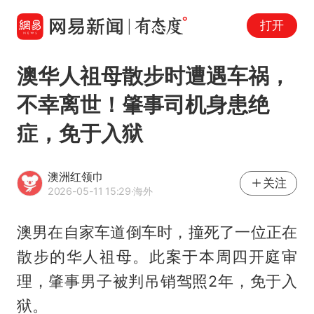
打开
澳华人祖母散步时遭遇车祸，
不幸离世！肇事司机身患绝
症，免于入狱
澳洲红领巾
关注
2026-05-11 15:29
·海外
澳男在自家车道倒车时，撞死了一位正在
散步的华人祖母。此案于本周四开庭审
理，肇事男子被判吊销驾照2年，免于入
狱。