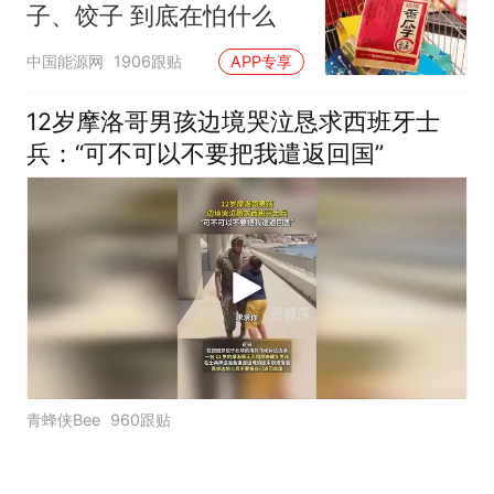
改签但没兑现
子、饺子 到底在怕什么
中国能源网
1906跟贴
APP专享
12岁摩洛哥男孩边境哭泣恳求西班牙士
兵：“可不可以不要把我遣返回国”
青蜂侠Bee
960跟贴