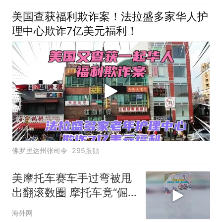
美国查获福利欺诈案！法拉盛多家华人护
理中心欺诈7亿美元福利！
佛罗里达州张司令
295跟贴
美摩托车赛车手过弯被甩
出翻滚数圈 摩托车竟“倔
强”直立继续跑
海外网