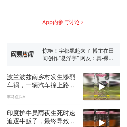
窝，原地守1天等它长大：挖了
140多朵
美国渔民钓获鲨鱼徒手将其拽
回大海 目击者直呼震惊 （视频
App内参与讨论
来源：参考消息）
笔试第一被第二名传话劝弃考
官方通报
惊艳！字都飘起来了 博主在田
间创作“悬浮字” 网友：真·裸眼
3D！
制裁瓜子饺子，美国怕什
热
么？
波兰波兹南乡村发生惨烈
车祸，一辆汽车撞上路边
大树
车马点兵V
印度护牛员雨夜生死时速
追逐牛贩子，最终导致运