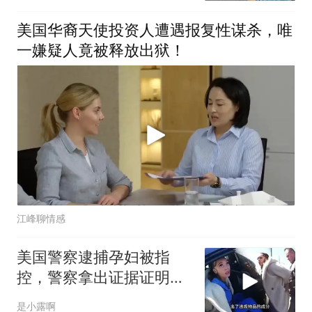
美国华裔天使投资人遭遇报复性谋杀，唯
一嫌疑人竟被释放出狱！
江峰聊情感
美国警察逮捕孕妇被指
控，警察拿出证据证明清
白
是小露啊