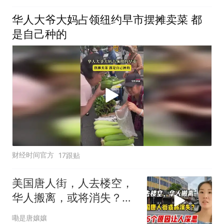
华人大爷大妈占领纽约早市摆摊卖菜 都
是自己种的
财经时间官方
17跟贴
美国唐人街，人去楼空，
华人搬离，或将消失？谈
起原因现实又痛心
嘞是唐孃孃