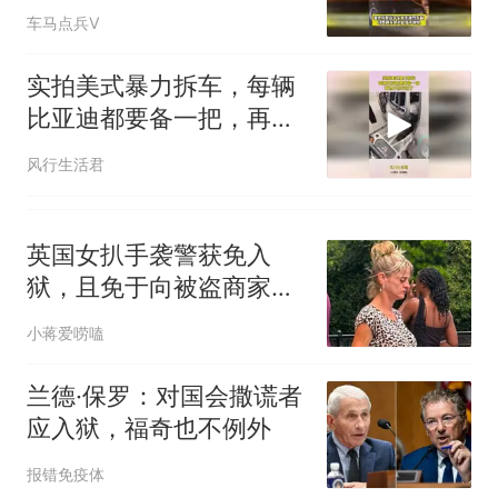
牛车发生激烈车祸
车马点兵V
实拍美式暴力拆车，每辆
比亚迪都要备一把，再也
不怕车祸了！
风行生活君
英国女扒手袭警获免入
狱，且免于向被盗商家支
付1.8万元赔偿金
小蒋爱唠嗑
兰德·保罗：对国会撒谎者
应入狱，福奇也不例外
报错免疫体