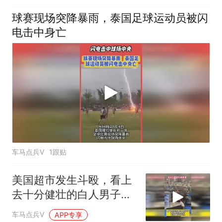
球赛现场突降暴雨，泰国足球运动员被闪
电击中身亡
车马点兵V
1跟贴
美国超市发生斗殴，看上
去十分健壮的白人男子竟
全程毫无还手之力
车马点兵V
APP专享