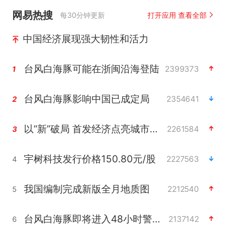
网易热搜
每30分钟更新
打开应用 查看全部
中国经济展现强大韧性和活力
台风白海豚可能在浙闽沿海登陆
2399373
1
台风白海豚影响中国已成定局
2354641
2
以“新”破局 首发经济点亮城市消费活力
2261584
3
宇树科技发行价格150.80元/股
2227563
4
我国编制完成新版全月地质图
2212540
5
台风白海豚即将进入48小时警戒线
2137142
6