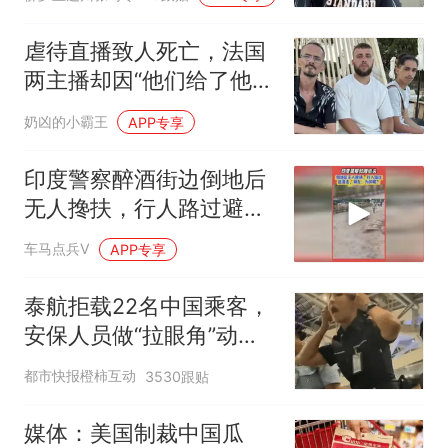
虐待直播致人死亡，法国
两主播却因“他们给了他好
生活”免于入狱
奶凶的小霸王
APP专享
印度警察醉酒街边倒地后
无人搀扶，行人路过避着
走，网友：为何呢
车马点兵V
APP专享
泰航拒载22名中国乘客，
安保人员做“拉眼角”动
作，泰国机场最新回应：
都市快报橙柿互动
3530跟贴
拒绝登机决定由航司作
出；亲历者：曾承诺免费
媒体：美国制裁中国瓜