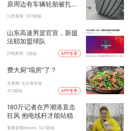
原周边有车辆轮胎被扎，
修理店铺换胎价格高达千
江西晨报
581跟贴
元，官方发布情况通报
山东高速男篮官宣，新援
法耶加盟球队
闪电新闻
2跟贴
APP专享
费大厨“塌房”了？
北青网-北京青年报
473跟贴
APP专享
180斤记者在芦潮港直击
狂风 抱电线杆才能站稳
看看新闻Knews
527跟贴