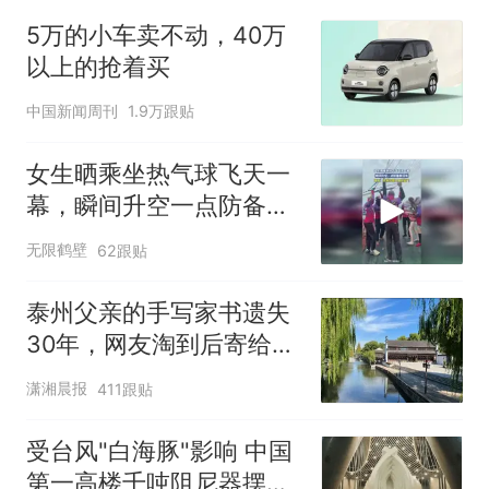
1千斤稻谷
5万的小车卖不动，40万
十多万人报名的考试，成绩
热
以上的抢着买
全部作废，公平么？
中国新闻周刊
1.9万跟贴
女生晒乘坐热气球飞天一
幕，瞬间升空一点防备都
没有
无限鹤壁
62跟贴
泰州父亲的手写家书遗失
30年，网友淘到后寄给女
儿：花鸟市场搬了，但爱
潇湘晨报
411跟贴
还在
受台风"白海豚"影响 中国
第一高楼千吨阻尼器摆动