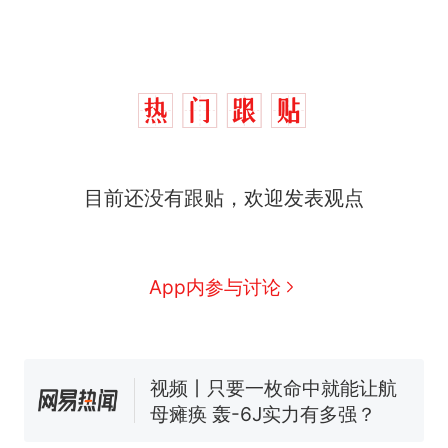
十多万人报名的考试，成绩
热
目前还没有跟贴，欢迎发表观点
全部作废，公平么？
全球唯一没有法定首都的国
新
家，刚改国名，总统就邀请中
国大使骑行绕了几乎整个国境
5万的小车卖不动，40万以上
App内参与讨论
线一圈，还曾两次到中国寻根
的抢着买
浙江人戒备 "白海豚"已创我国
纪录 带来严重影响
视频丨只要一枚命中就能让航
母瘫痪 轰-6J实力有多强？
大雨将至一家老小6分钟抢收完