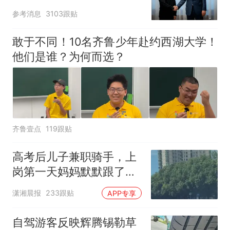
参考消息
3103跟贴
敢于不同！10名齐鲁少年赴约西湖大学！
他们是谁？为何而选？
齐鲁壹点
119跟贴
高考后儿子兼职骑手，上
岗第一天妈妈默默跟了三
公里，感慨孩子真的长大
潇湘晨报
233跟贴
APP专享
了
自驾游客反映辉腾锡勒草