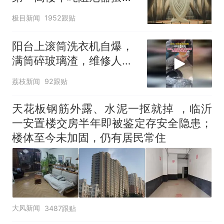
明显
极目新闻
1952跟贴
阳台上滚筒洗衣机自爆，
满筒碎玻璃渣，维修人员
称是人为原因，从未见过
荔枝新闻
92跟贴
洗衣机自爆
天花板钢筋外露、水泥一抠就掉 ，临沂
一安置楼交房半年即被鉴定存安全隐患；
楼体至今未加固，仍有居民常住
大风新闻
3487跟贴