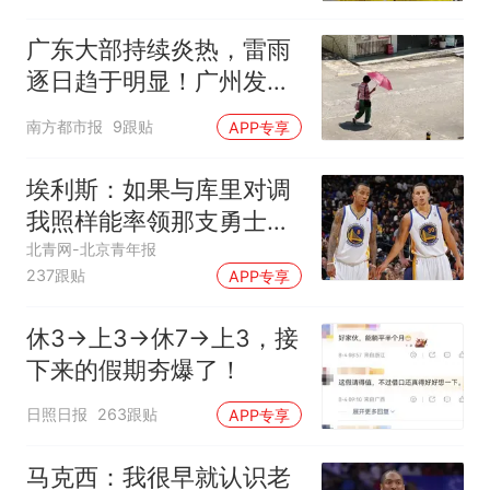
广东大部持续炎热，雷雨
逐日趋于明显！广州发布
高温橙色预警
南方都市报
9跟贴
APP专享
埃利斯：如果与库里对调
我照样能率领那支勇士取
得现在的成就
北青网-北京青年报
237跟贴
APP专享
休3→上3→休7→上3，接
下来的假期夯爆了！
日照日报
263跟贴
APP专享
马克西：我很早就认识老