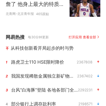
詹了 他身上最大的特质就
是谦逊
北青网-北京青年报
465跟贴
网易热搜
每30分钟更新
打开应用 查看全部
从科技创新看开局起步的时与势
路虎卫士110 HSE限时降价
2367808
1
我国发现稀散金属独立新矿物——乌斯河锗矿
2367402
2
台风“白海豚”登陆 各地各部门全力应对
2292231
3
部分银行上调存款利率
2198571
4