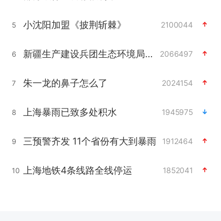
小沈阳加盟《披荆斩棘》
2100044
5
新疆生产建设兵团生态环境局原局长被查
2066497
6
朱一龙的鼻子怎么了
2024154
7
上海暴雨已致多处积水
1945975
8
三预警齐发 11个省份有大到暴雨
1912464
9
上海地铁4条线路全线停运
1852041
10