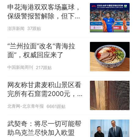
申花海港双双客场赢球，
保级警报暂解除，但下一
轮才是生死战
澎湃新闻
37跟贴
“兰州拉面”改名“青海拉
面”，权威回应来了
中国新闻周刊
217跟贴
网友称甘肃麦积山景区看
完所有石窟需2000元，景
区：部分石窟受特别保
北青网-北京青年报
6661跟贴
护，游客可按需买
武契奇：将尽一切可能帮
助乌克兰尽快加入欧盟