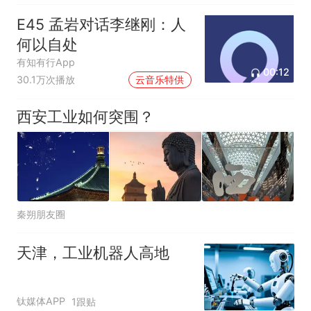
E45 孟岩对话李继刚：人
何以自处
有知有行App
00:12
30.1万次播放
云音乐特供
西安工业如何突围？
秦朔朋友圈
天津，工业机器人高地
钛媒体APP
1跟贴