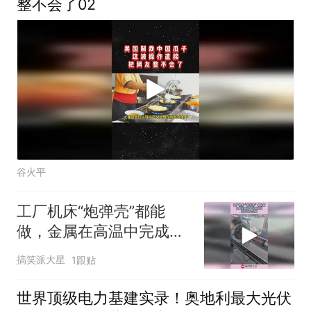
整不会了02
谷火平
工厂机床“炮弹壳”都能
做，金属在高温中完成蜕
变，这工艺怎么样！
搞笑派大星
1跟贴
世界顶级电力基建实录！奥地利最大光伏