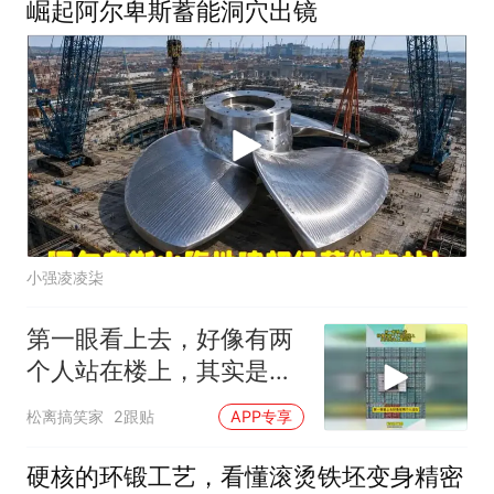
崛起阿尔卑斯蓄能洞穴出镜
小强凌凌柒
第一眼看上去，好像有两
个人站在楼上，其实是海
上集装箱
松离搞笑家
2跟贴
APP专享
硬核的环锻工艺，看懂滚烫铁坯变身精密