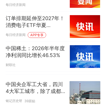
阶段
协会回应
男子上山采菌偶然发现鸡枞菌
每日经济新闻
窝，原地守1天等它长大：挖了
140多朵
美国渔民钓获鲨鱼徒手将其拽
订单排期延伸至2027年！
回大海 目击者直呼震惊 （视频
消费电子ETF华夏
来源：参考消息）
笔试第一被第二名传话劝弃考
（159732）上涨1.82%，
每日经济新闻
APP专享
官方通报
宏科技涨7.12%
那个在床头放菜刀的女孩，
热
中国稀土：2026年半年度
因老师一句“跟我回家”改写了
净利润同比增长46.53%
人生
财联社
中国央企军工大省，四川
4大军工城市，除了成都
绵阳泸州还有谁？
铭记历史呀
39跟贴