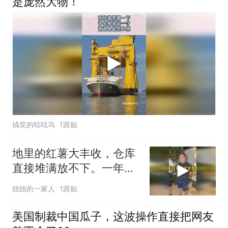
是庞然大物！
搞笑的咕咕鸟
1跟贴
地里的红薯大丰收，仓库
直接堆满放不下。一年的
租金算下来真不少。去找
妞妞的一家人
1跟贴
小伙伴商量商量。好在咱
们种的农产品多，以后经
美国制裁中国瓜子，这波操作直接把网友
常要存放货物是刚需