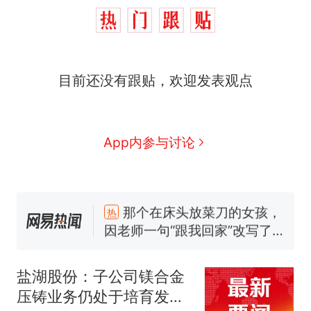
目前还没有跟贴，欢迎发表观点
App内参与讨论
那个在床头放菜刀的女孩，
热
因老师一句“跟我回家”改写了
人生
制裁瓜子饺子，美国怕什
新
么？
盐湖股份：子公司镁合金
费大厨“全国小炒肉大王”称
压铸业务仍处于培育发展
号，仅凭视频评出？中国烹饪