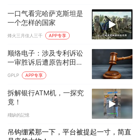
一口气看完哈萨克斯坦是
一个怎样的国家
烽火三月佳人三千
APP专享
顺络电子：涉及专利诉讼
一审胜诉后遭原告村田上
诉至最高院
GPLP
APP专享
拆解银行ATM机，一探究
竟！
殘缺的記憶
吊钩绷紧那一下，平台被提起一寸，简直