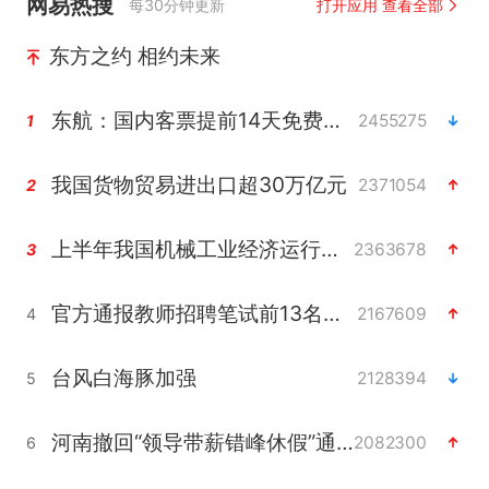
网易热搜
每30分钟更新
打开应用 查看全部
东方之约 相约未来
东航：国内客票提前14天免费退改
2455275
1
我国货物贸易进出口超30万亿元
2371054
2
上半年我国机械工业经济运行稳中有进
2363678
3
官方通报教师招聘笔试前13名被淘汰
2167609
4
台风白海豚加强
2128394
5
河南撤回“领导带薪错峰休假”通知
2082300
6