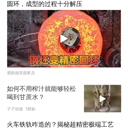
圆环，成型的过程十分解压
通勤崩溃观察员
如何不用榨汁就能够轻松
喝到甘蔗水？
孑孑动漫
1跟贴
火车铁轨咋造的？揭秘超精密极端工艺