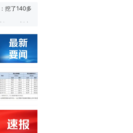
跳舞。（新京
烹饪协会回应
移民引争议，