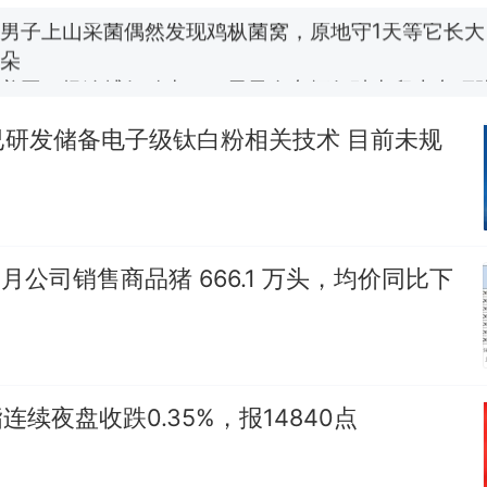
朵
美国一场追捕行动中，一男子在车辆行驶中爬上车顶
报）
费大厨“全国小炒肉大王”称号，仅凭视频评出？中国
已研发储备电子级钛白粉相关技术 目前未规
笔试第一被第二名传话劝弃考 官方通报
西班牙飞地休达边境，摩洛哥士兵搬起大石块投向
热
此前一天内数万人从摩洛哥涌入西班牙
月公司销售商品猪 666.1 万头，均价同比下
连续夜盘收跌0.35%，报14840点