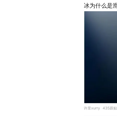
冰为什么是滑
许里xurry
435跟贴