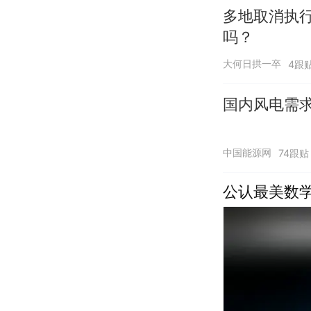
多地取消执
吗？
大何日拱一卒
4跟
国内风电需求
中国能源网
74跟贴
公认最美数