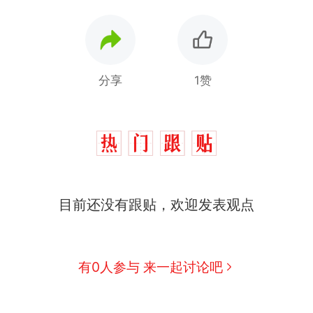
分享
1赞
目前还没有跟贴，欢迎发表观点
西班牙飞地休达边境，摩洛哥士兵搬起大石块投向
热
此前一天内数万人从摩洛哥涌入西班牙
魔法打败魔法！列车员高铁上发试卷，小朋友一秒静
新
有0人参与 来一起讨论吧
回应：列车员个人行为，不是铁路规定
男子上山采菌偶然发现鸡枞菌窝，原地守1天等它长大：