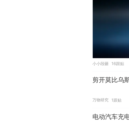
小小段砸
16跟贴
剪开莫比乌
万物研究
1跟贴
电动汽车充电