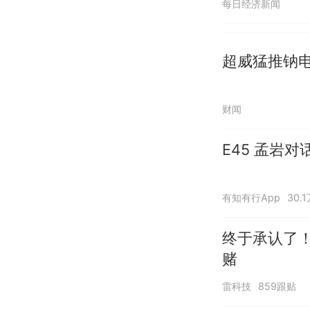
每日经济新闻
超威猛推钠
财闻
E45 孟岩
有知有行App
30.
终于承认了
赌
雷科技
859跟贴