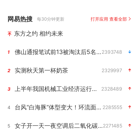
网易热搜
每30分钟更新
打开应用 查看全部
东方之约 相约未来
佛山通报笔试前13被淘汰后5名进体检
2393748
1
实测秋天第一杯奶茶
2329997
2
上半年我国机械工业经济运行稳中有进
2328489
3
台风“白海豚”体型变大！环流面积接近13个浙江那么大
2285555
4
女子开一天一夜空调后二氧化碳中毒
2271485
5