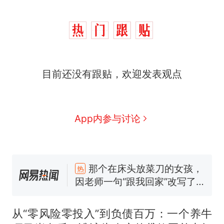
目前还没有跟贴，欢迎发表观点
App内参与讨论
那个在床头放菜刀的女孩，
热
因老师一句“跟我回家”改写了
人生
制裁瓜子饺子，美国怕什
新
么？
费大厨“全国小炒肉大王”称
号，仅凭视频评出？中国烹饪
从“零风险零投入”到负债百万：一个养牛
协会回应
男子上山采菌偶然发现鸡枞菌