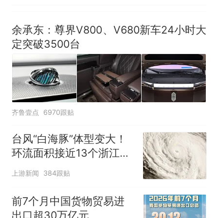
余承东：尊界V800、V680新车24小时大
定突破3500台
齐鲁壹点
6970跟贴
台风“白海豚”体型变大！
环流面积接近13个浙江那
么大
上游新闻
384跟贴
前7个月中国货物贸易进
出口超30万亿元