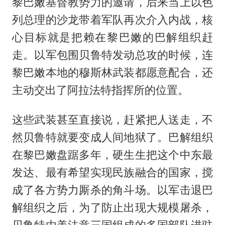
黎巴嫩基督教势力的邀请，后来当上以色
列总理的沙龙带着军队再次介入内战，核
心目标就是把赖在黎巴嫩的巴解组织赶
走。以军包围贝鲁特发动总攻的时候，连
黎巴嫩本地的穆斯林武装都愿意配合，还
主动交出了阿拉法特指挥所的位置。
这些武装甚至直接说，赶紧把人送走，不
然贝鲁特就要变成人间地狱了。巴解组织
在黎巴嫩盘踞多年，硬生生把这个中东最
发达、最有希望实现民族融合的国家，搅
成了各方势力厮杀的角斗场。以军击退巴
解组织之后，为了防止出现大规模屠杀，