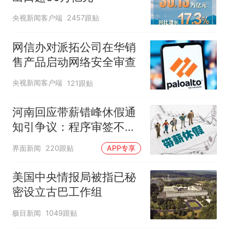
央视新闻客户端
2457跟贴
网信办对派拓公司在华销
售产品启动网络安全审查
央视新闻客户端
121跟贴
河南回应带薪错峰休假通
知引争议：程序审签不规
范，待修改后予以印发
界面新闻
220跟贴
APP专享
美国中央情报局被指已秘
密设立古巴工作组
极目新闻
1049跟贴