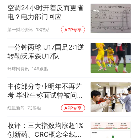
空调24小时开着反而更省
电？电力部门回应
第一财经资讯
13跟贴
APP专享
一分钟两球 U17国足2:1逆
转勒沃库森U17队
环球网资讯
149跟贴
中传部分专业明年不再艺
考 毕业生称面试曾被问
“如何策划晚会” 专家：遏
红星新闻
73跟贴
APP专享
制“艺考捷径化”
收评：三大指数均涨超1%
创新药、CRO概念全线走