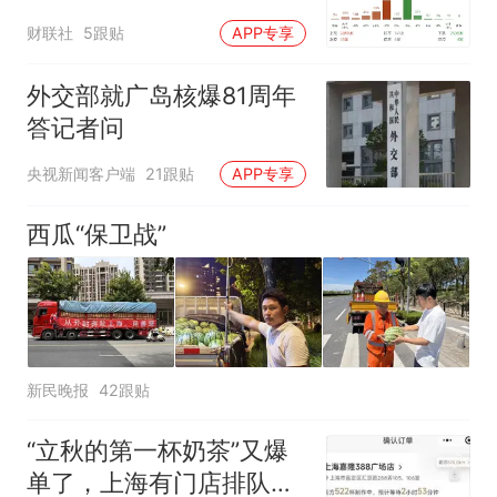
强
财联社
5跟贴
APP专享
外交部就广岛核爆81周年
答记者问
央视新闻客户端
21跟贴
APP专享
西瓜“保卫战”
新民晚报
42跟贴
“立秋的第一杯奶茶”又爆
单了，上海有门店排队超