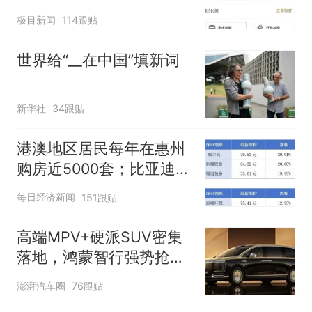
500杯，店员：今天奶茶
极目新闻
114跟贴
店都很忙，要等2个多小
时
世界给“__在中国”填新词
新华社
34跟贴
港澳地区居民每年在惠州
购房近5000套；比亚迪销
量跻身全球车企第六丨大
每日经济新闻
151跟贴
湾区财经早参
高端MPV+硬派SUV密集
落地，鸿蒙智行强势抢占
自主高端市场制高点
澎湃汽车圈
76跟贴