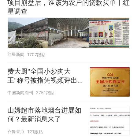
项目崩盘后，谁该为农户的贷款买单丨红
窝，原地守1天等它长大：挖了
星调查
140多朵
美国渔民钓获鲨鱼徒手将其拽
回大海 目击者直呼震惊 （视频
来源：参考消息）
笔试第一被第二名传话劝弃考
官方通报
那个在床头放菜刀的女孩，
热
红星新闻
1707跟贴
因老师一句“跟我回家”改写了
人生
费大厨"全国小炒肉大
王"称号被指凭视频评出
官方回应
中国新闻周刊
2751跟贴
山姆超市落地烟台进展如
何？最新消息来了
齐鲁壹点
121跟贴