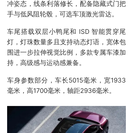
冲姿态，线条利落修长，配备隐藏式门把
手与低风阻轮毂，可选车顶激光雷达。
车尾搭载双层小鸭尾和 ISD 智能贯穿尾
灯，灯珠数量多且支持动态灯语，宽体包
围进一步拉伸视觉比例，多款专属车漆加
持，高级感与运动感兼备。
车身参数部分，车长5015毫米，宽1933
毫米，高1700毫米，轴距2936毫米。