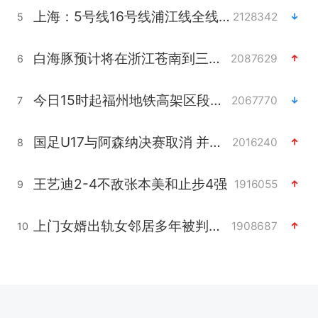
上海：5号线16号线浦江线全线停运
2128342
5
白海豚预计将在浙江苍南到三门一带登陆
2087629
6
今日15时起福州地铁高架区段停运
2067770
7
国足U17与阿森纳决赛取消 并列冠军
2016240
8
王艺迪2-4不敌张本美和止步4强
1916055
9
上门女婿出轨女邻居多年被判重婚罪
1908687
10