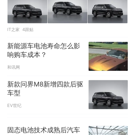
核查
全部作废，公平么？
IT之家
4跟贴
新能源车电池寿命怎么影
响购车成本？
和讯网
新款问界M8新增四款后驱
车型
EV世纪
固态电池技术成熟后汽车