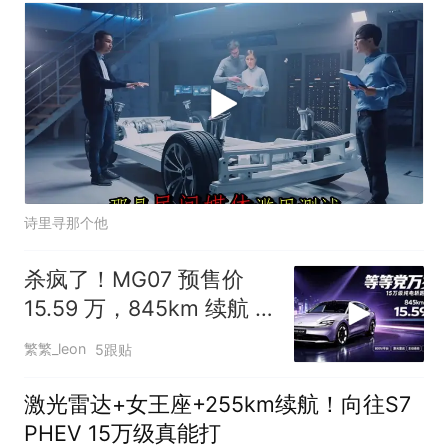
诗里寻那个他
杀疯了！MG07 预售价
15.59 万，845km 续航 +
800V + 激光雷达全都给
繁繁_leon
5跟贴
你
激光雷达+女王座+255km续航！向往S7
PHEV 15万级真能打