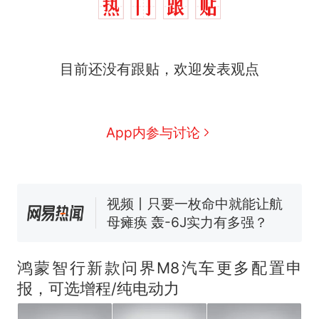
目前还没有跟贴，欢迎发表观点
十多万人报名的考试，成绩
热
全部作废，公平么？
全球唯一没有法定首都的国
新
App内参与讨论
家，刚改国名，总统就邀请中
国大使骑行绕了几乎整个国境
搬家报价570元，搬到楼下交
线一圈，还曾两次到中国寻根
5060元才肯搬上楼！女子傻眼
了……
视频丨只要一枚命中就能让航
母瘫痪 轰-6J实力有多强？
空调24小时开着反而更省电？
电力部门回应
鸿蒙智行新款问界M8汽车更多配置申
佛山一中学招聘物理教师，笔
报，可选增程/纯电动力
试前13名均遭淘汰？教育局：
已叫停招聘，成立调查组全面
十多万人报名的考试，成绩
热