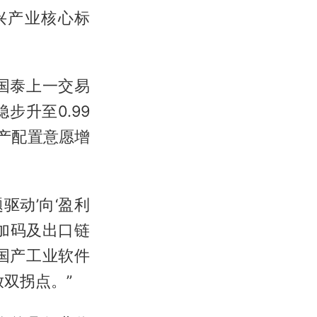
兴产业核心标
国泰上一交易
稳步升至0.99
资产配置意愿增
驱动’向‘盈利
加码及出口链
国产工业软件
双拐点。”