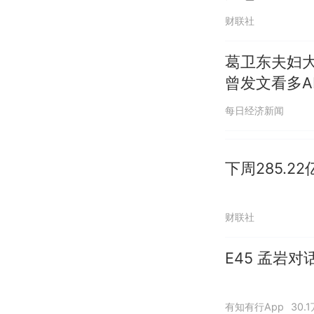
财联社
葛卫东夫妇
曾发文看多A
每日经济新闻
下周285.2
财联社
E45 孟岩
有知有行App
30.