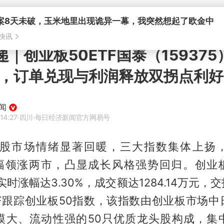
递｜创业板50ETF国泰（15937
0%，订单兑现与利润释放双拐点利好
闻
14:27
·四川
·每日经济新闻官方网易号
，A股市场情绪显著回暖，三大指数集体上扬
涨幅领涨两市，凸显成长风格强势回归。创业板
）实时涨幅达3.30%，成交额达1284.14万元
TF跟踪创业板50指数，该指数由创业板市场中
模大、流动性强的50只优质龙头股构成，集