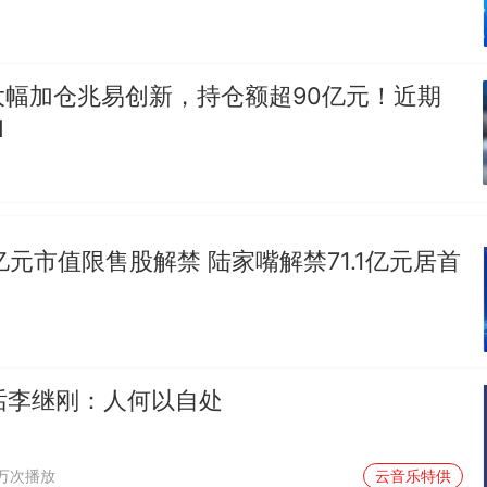
大幅加仓兆易创新，持仓额超90亿元！近期
I
2亿元市值限售股解禁 陆家嘴解禁71.1亿元居首
对话李继刚：人何以自处
1万次播放
云音乐特供