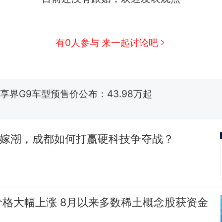
佛山一中学招聘物理教师，笔试前13名均遭淘汰？教
招聘，成立调查组全面核查
有0人参与 来一起讨论吧
台风"白海豚"中心附近最大风力已达15级 最新研判
享界G9车型预售价公布：43.98万起
那个在床头放菜刀的女孩，因老师一句“跟我回家”
热
外嫁潮，成都如何打赢硬科技争夺战？
格大幅上涨 8月以来多数稀土概念股获资金