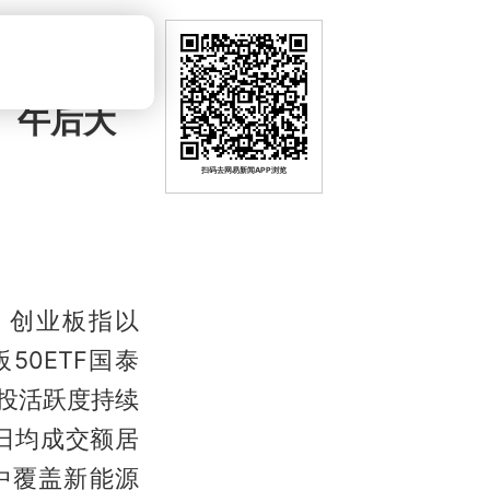
5）午后大
扫码去网易新闻APP浏览
，创业板指以
50ETF国泰
，交投活跃度持续
日均成交额居
中覆盖新能源