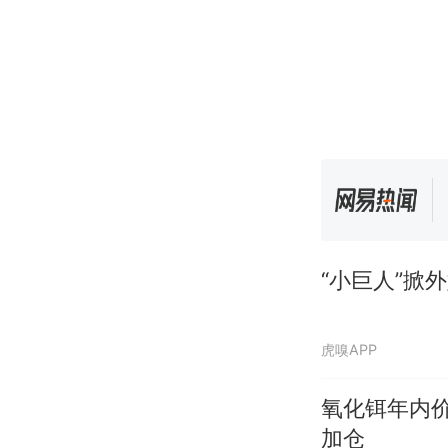
“小巨人”掀
虎嗅APP
氧化铒年内价
加仓