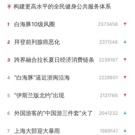
构建更高水平的全民健身公共服务体系
白海豚10级风圈
2373458
1
拜登前列腺癌恶化
2311348
2
跨界融合拉长夏日经济消费链条
2239197
3
“白海豚”逼近浙闽沿海
2229801
4
“伊斯兰版北约”出现
2121766
5
外国游客的“中国游三件套”火了
2041232
6
上海大部迎大暴雨
1989141
7