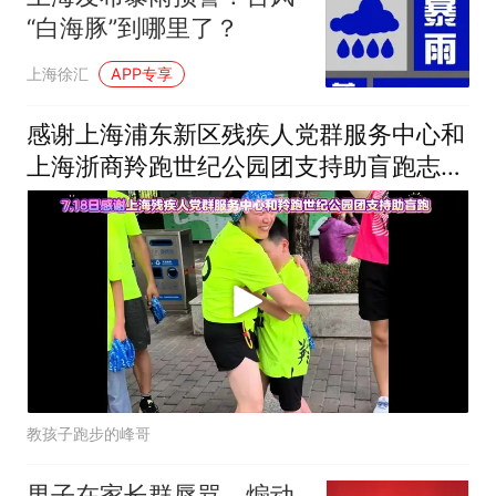
“白海豚”到哪里了？
上海徐汇
APP专享
感谢上海浦东新区残疾人党群服务中心和
上海浙商羚跑世纪公园团支持助盲跑志愿
者培训
教孩子跑步的峰哥
男子在家长群辱骂、煽动