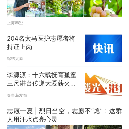
上海奉贤
204名太马医护志愿者将
持证上岗
锦绣太原
李源源：十六载抚育孤童
三尺讲台传递大爱薪火丨
一缕光·港城录
秦皇岛发布
志愿一夏 | 烈日当空，志愿不“熄”！这群
人用汗水点亮心灵