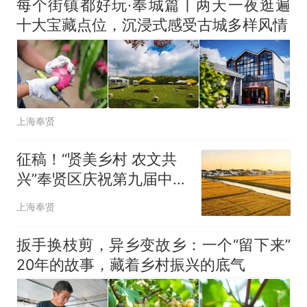
每个街镇都好玩·奉城篇丨两天一夜逛遍
十大宝藏点位，沉浸式感受古城多样风情
上海奉贤
征稿！“贤美乡村 农文共
兴”奉贤区庆祝第九届中国
农民丰收节暨第三届乡村
上海奉贤
摄影作品征集
扳手换枝剪，异乡变故乡：一个“留下来”
20年的故事，藏着乡村振兴的底气