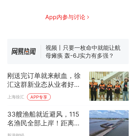
电力部门回应
佛山一中学招聘物理教师，笔
App内参与讨论
试前13名均遭淘汰？教育局：
已叫停招聘，成立调查组全面
视频丨只要一枚命中就能让航
核查
母瘫痪 轰-6J实力有多强？
“不建议大家买深色蛋糕”上热
搜，网友：天塌了！
十多万人报名的考试，成绩
热
全部作废，公平么？
刚送完订单就来献血，徐
汇这群新业态从业者好样
的！
上海徐汇
APP专享
33艘渔船就近避风，115
名渔民全部上岸！距离奉
贤最近的海岛，这样迎战
新浪财经