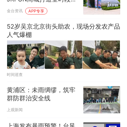
民新空间
金台资讯
APP专享
52岁吴京北京街头助农，现场分发农产品
人气爆棚
时间巡查
黄浦区：未雨绸缪，筑牢
群防群治安全线
上观新闻
上海发布暴雨预警！台风