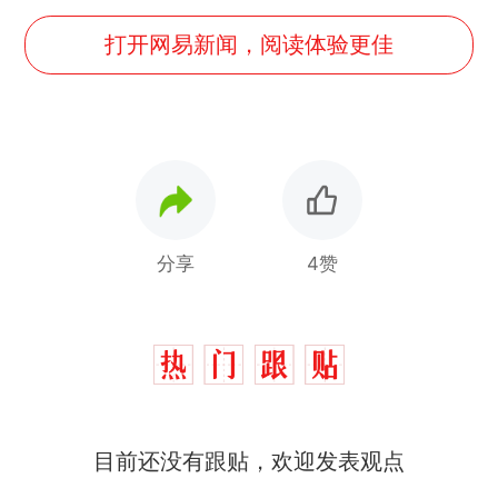
打开网易新闻，阅读体验更佳
分享
4赞
十多万人报名的考试，成绩
热
全部作废，公平么？
搬家报价570元，搬到楼下
新
目前还没有跟贴，欢迎发表观点
交5060元才肯搬上楼！女子傻
眼了……
空调24小时开着反而更省电？