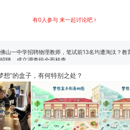
那个在床头放菜刀的女孩，因老师一句“跟我回家”
热
费大厨“全国小炒肉大王”称号，仅凭视频评出？中
新
有0人参与 来一起讨论吧
应
笔试第一被第二名传话劝弃考 官方通报
佛山一中学招聘物理教师，笔试前13名均遭淘汰？教
招聘，成立调查组全面核查
台风"白海豚"中心附近最大风力已达15级 最新研判
梦想”的盒子，有何特别之处？
享界G9车型预售价公布：43.98万起
那个在床头放菜刀的女孩，因老师一句“跟我回家”
热