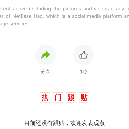
tent above (including the pictures and videos if any)
r of NetEase Hao, which is a social media platform a
rage services.
分享
1赞
目前还没有跟贴，欢迎发表观点