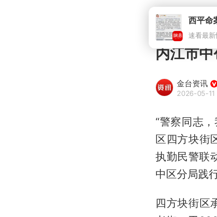
内江市中
金台资讯
2026-05-11 
“警察同志
区四方块街
执勤民警联
中区分局践行
四方块街区