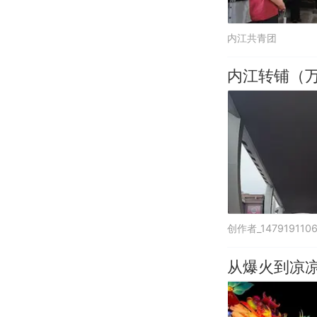
内江共青团
内江转铺（
创作者_147919110
从爆火到凉凉