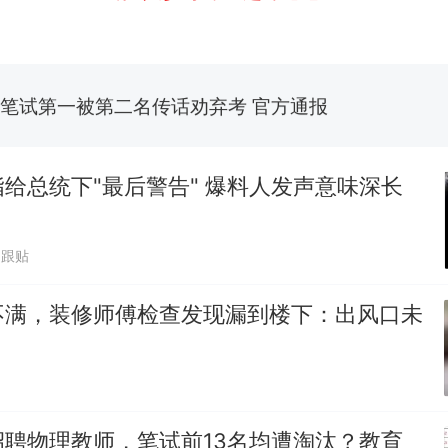
费大厨“全国小炒肉大王”称号，仅凭视频评出？中
新
应
笔试第一被第二名传话劝弃考 官方通报
佛山一中学招聘物理教师，笔试前13名均遭淘汰？教
招聘，成立调查组全面核查
给总统下"最后警告" 爆料人发声意味深长
台风"白海豚"中心附近最大风力已达15级 最新研判
5跟贴
享界G9车型预售价公布：43.98万起
不满，装修师傅检查发现漏到楼下：出风口未
那个在床头放菜刀的女孩，因老师一句“跟我回家”
热
招聘物理教师，笔试前13名均遭淘汰？教育