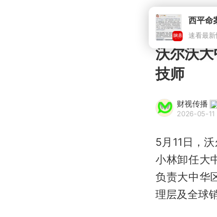
西平命
速看最新
沃尔沃大
技师
财视传播
2026-05-11 
5月11日，
小林卸任大
负责大中华
理层及全球