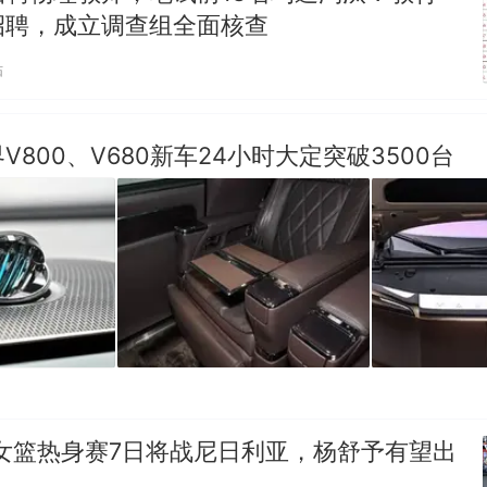
招聘，成立调查组全面核查
贴
V800、V680新车24小时大定突破3500台
女篮热身赛7日将战尼日利亚，杨舒予有望出