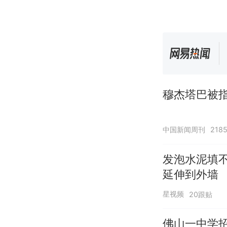
穆杰塔巴被指
中国新闻周刊
218
发泡水泥填
延伸到外墙
星视频
20跟贴
佛山一中学