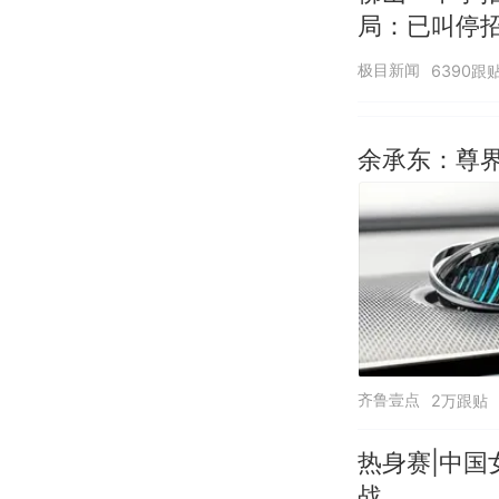
局：已叫停
极目新闻
6390跟
余承东：尊界
齐鲁壹点
2万跟贴
热身赛|中国
战