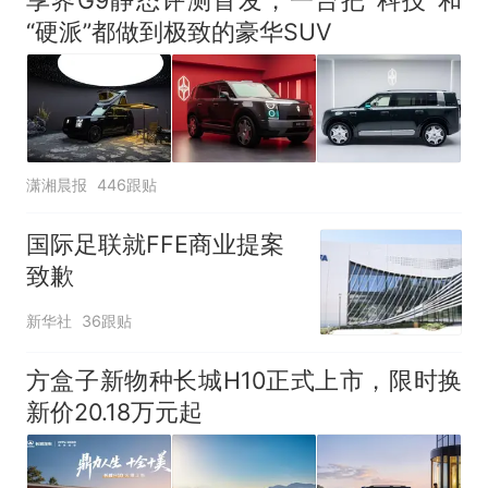
享界G9静态评测首发，一台把“科技”和
“硬派”都做到极致的豪华SUV
潇湘晨报
446跟贴
国际足联就FFE商业提案
致歉
新华社
36跟贴
方盒子新物种长城H10正式上市，限时换
新价20.18万元起