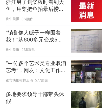
浙江男子划桨板时看到大
鱼，用桨把鱼拍晕后捞
起；当事人：鱼重7斤6
鲁中晨报
86跟贴
两，做成红烧辣子鱼块，
味道很好
“销售像人贩子一样围着
我！”从600多元变成5万
元，57岁保洁阿姨做医美
鲁中晨报
235跟贴
后眼睛肿到流泪、视物模
糊
“中传多个艺术类专业取消
艺考”，网友：文化工作者
一定要有文化，这句话的
都市快报橙柿互动
577跟贴
含金量还在持续上升
多地要求领导干部带头休
假