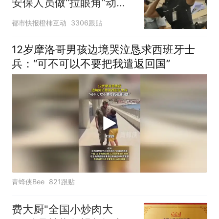
安保人员做“拉眼角”动
作，泰国机场最新回应：
都市快报橙柿互动
3306跟贴
拒绝登机决定由航司作
出；亲历者：曾承诺免费
12岁摩洛哥男孩边境哭泣恳求西班牙士
改签但没兑现
兵：“可不可以不要把我遣返回国”
青蜂侠Bee
821跟贴
费大厨"全国小炒肉大