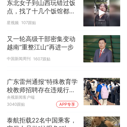
东北女子到山西玩错过饭
点，找了十几个饭馆都没
开门：午休到几点
星视频
107跟贴
又一轮高级干部密集变动
越南“重整江山”再进一步
中国新闻周刊
1607跟贴
广东雷州通报“特殊教育学
校教师招聘存在违规行
为”：已启动问责程序 副
央视新闻客户端
3040跟贴
APP专享
校长被停职
泰航拒载22名中国乘客，