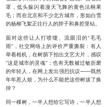
罩，低头躲闪着漫天飞舞的黄色法桐果
毛；而在北京和不少北方城市，形如白雪
的杨柳飞絮正往行人的脖子和鼻腔里钻。
面对这些让人打喷嚏、流眼泪的“毛毛
雨”，社交网络上的评价严重撕裂：有人
举着相机，在树荫下拍出文艺大片，感叹
“这是城市的灵魂”；也有无数被过敏折磨
的年轻人，在网上发出强烈抗议——既然
年年惹人烦，为什么不能把这些树拔了换
掉？
同一棵树，一半人想给它写诗，一半人想