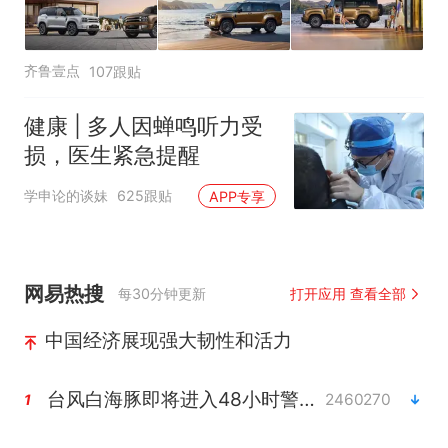
齐鲁壹点
107跟贴
健康 | 多人因蝉鸣听力受
损，医生紧急提醒
学申论的谈妹
625跟贴
APP专享
网易热搜
每30分钟更新
打开应用 查看全部
中国经济展现强大韧性和活力
台风白海豚即将进入48小时警戒线
2460270
1