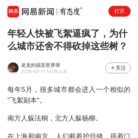
打开
年轻人快被飞絮逼疯了，为什
么城市还舍不得砍掉这些树？
龙龙的搞笑世界呀
关注
2026-05-11 14:08
·山东
每年5月，很多城市都会进入一个相似的
“飞絮副本”。
南方人躲法桐，北方人躲杨柳。
在上海和南京，人们戴着护目镜、捂着口