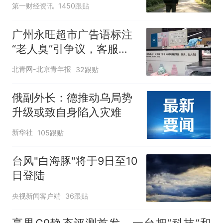
第一财经资讯
1450跟贴
广州永旺超市广告语标注
“老人臭”引争议，客服回
应
北青网-北京青年报
32跟贴
俄副外长：德推动乌局势
升级或致自身陷入灾难
新华社
105跟贴
台风"白海豚"将于9日至10
日登陆
央视新闻客户端
36跟贴