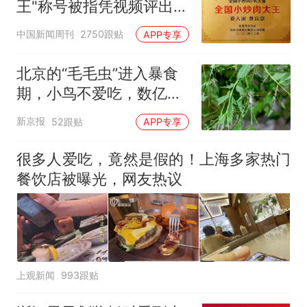
王"称号被指凭视频评出
官方回应
中国新闻周刊
2750跟贴
APP专享
北京的“毛毛虫”进入暴食
期，小鸟不爱吃，数亿头
小蜂迎战
新京报
52跟贴
APP专享
很多人爱吃，竟然是假的！上海多家热门
餐饮店被曝光，网友热议
上观新闻
993跟贴