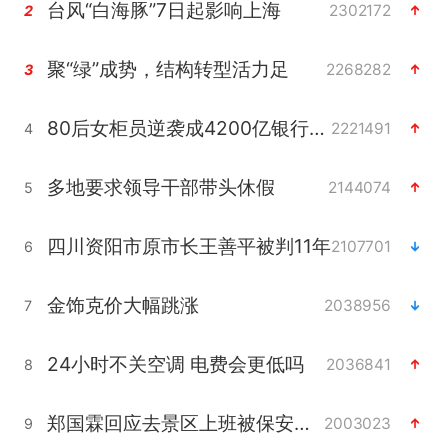
台风“白海豚”7日起影响上海
2302172
2
聚“绿”成势，结构转型活力足
2268282
3
80后女柜员逆袭成4200亿银行副行长
2221491
4
多地要求领导干部带头休假
2144074
5
四川资阳市原市长王善平被判11年
2107701
6
金饰克价大幅跳涨
2038956
7
24小时不关空调 电费会更低吗
2036841
8
郑国霖回应去景区上班被保安拦下
2003023
9