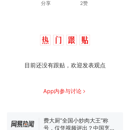
分享
2赞
目前还没有跟贴，欢迎发表观点
制裁瓜子饺子，美国怕什
热
么？
那个在床头放菜刀的女孩，
新
App内参与讨论
因老师一句“跟我回家”改写了
人生
费大厨“全国小炒肉大王”称
号，仅凭视频评出？中国烹饪
协会回应
男子上山采菌偶然发现鸡枞菌
窝，原地守1天等它长大：挖了