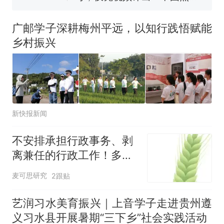
140多朵
美国渔民钓获鲨鱼徒手将其拽
回大海 目击者直呼震惊 （视频
广邮学子深耕梅州平远，以知行践悟赋能
来源：参考消息）
笔试第一被第二名传话劝弃考
乡村振兴
官方通报
制裁瓜子饺子，美国怕什
热
么？
新快报新闻
不安排承担行政事务、剥
离兼任的行政工作！多校
青椒减负！
麦可思研究
2跟贴
艺润习水美育振兴｜上音学子走进贵州遵
义习水县开展暑期“三下乡”社会实践活动