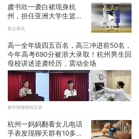
虞书欣一袭白裙现身杭
州，担任亚洲大学生篮球
联赛，嘉宾元气甜妹遇上
焦点视讯
高校篮球，青春感爆棚！
高一全年级四五百名，高三冲进前50名，
今年高考690分被浙大录取！杭州男生回
母校讲述逆袭经历，震动全场
都市快报橙柿互动
杭州一妈妈翻看女儿电话
手表发现聊天群有10多