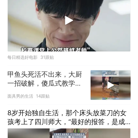
每日精选好电影
31跟贴
甲鱼头死活不出来，大厨
一招破解，傻瓜式教学新
手也看懂！
面具男的生活
14跟贴
8岁开始独自生活，那个床头放菜刀的女
孩考上了四川师大，“最好的报答，是成
为你”