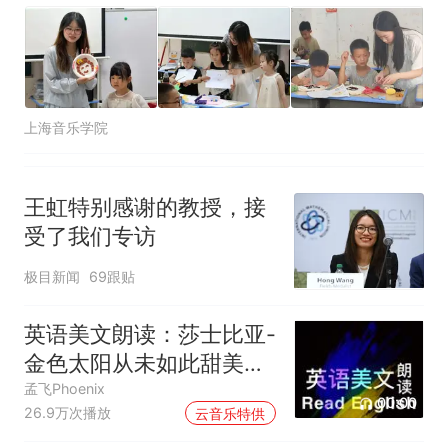
上海音乐学院
王虹特别感谢的教授，接
受了我们专访
极目新闻
69跟贴
英语美文朗读：莎士比亚-
金色太阳从未如此甜美吻
过
孟飞Phoenix
00:00
26.9万次播放
云音乐特供