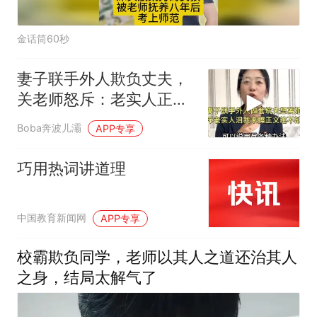
金话筒60秒
妻子联手外人欺负丈夫，
关老师怒斥：老实人正义
绝不缺席！
Boba奔波儿灞
APP专享
巧用热词讲道理
中国教育新闻网
APP专享
校霸欺负同学，老师以其人之道还治其人
之身，结局太解气了