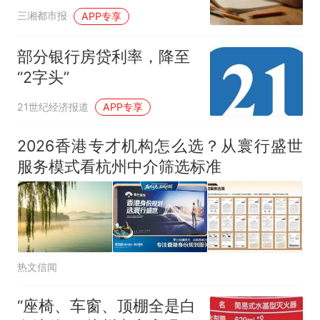
个、通讯录一半是陌生
三湘都市报
APP专享
人，全部删掉后女儿哭诉
“不被尊重”；网友：电话
部分银行房贷利率，降至
手表就应该只能打电话
“2字头”
21世纪经济报道
APP专享
2026香港专才机构怎么选？从寰行盛世
服务模式看杭州中介筛选标准
热文信闻
“座椅、车窗、顶棚全是白