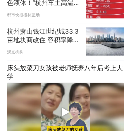
色液体！”杭州车主高温天
打开车门惊呆了：这东西
都市快报橙柿互动
怎么炸了？
杭州萧山钱江世纪城33.3
亩地块商改住 容积率降至
2.5
观点机构
床头放菜刀女孩被老师抚养八年后考上大
学