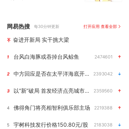
网易热搜
每30分钟更新
打开应用 查看全部
奋进开新局 实干挑大梁
台风白海豚或吞掉台风鲸鱼
2474601
1
中方回应是否在太平洋海底开采稀土
2393042
2
以“新”破局 首发经济点亮城市消费活力
2359560
3
佛得角门将亮相智利俱乐部主场
2219388
4
宇树科技发行价格150.80元/股
2183038
5