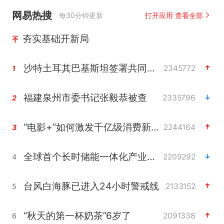
网易热搜
每30分钟更新
打开应用 查看全部
夯实基础开新局
沙特土耳其巴基斯坦签署共同防务协议
2345772
1
福建泉州市委书记张毅恭被查
2335796
2
“电影+”如何激发千亿级消费新活力？
2244164
3
全球首个长时储能一体化产业园量产
2209292
4
台风白海豚已进入24小时警戒线
2133152
5
“秋天的第一杯奶茶”6岁了
2091338
6