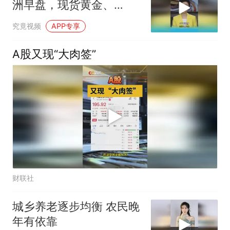
洲早盘，现货黄金、
COMEX黄金盘中双双突
究竟视频
APP专享
破4300美元！
A股又现“大肉签”
财联社
城乡养老逐步均衡 农民晚
年有依靠