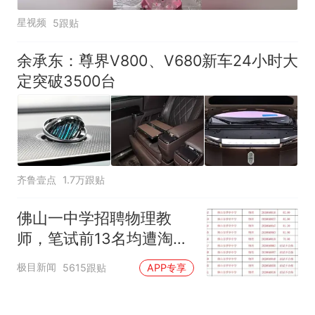
星视频
5跟贴
余承东：尊界V800、V680新车24小时大
定突破3500台
齐鲁壹点
1.7万跟贴
佛山一中学招聘物理教
师，笔试前13名均遭淘
汰？教育局：已叫停招
极目新闻
5615跟贴
APP专享
聘，成立调查组全面核查