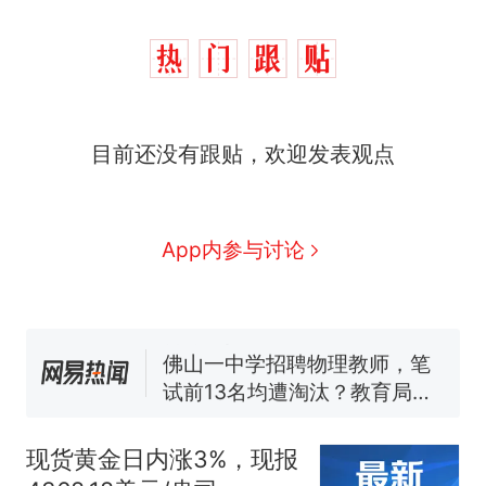
那个在床头放菜刀的女孩，
热
目前还没有跟贴，欢迎发表观点
因老师一句“跟我回家”改写了
人生
费大厨“全国小炒肉大王”称
新
号，仅凭视频评出？中国烹饪
协会回应
美国渔民钓获鲨鱼徒手将其拽
App内参与讨论
回大海 目击者直呼震惊 （视频
来源：参考消息）
笔试第一被第二名传话劝弃考
官方通报
佛山一中学招聘物理教师，笔
试前13名均遭淘汰？教育局：
已叫停招聘，成立调查组全面
台风"白海豚"中心附近最大风
核查
力已达15级 最新研判
现货黄金日内涨3%，现报
那个在床头放菜刀的女孩，
热