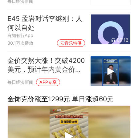
每日经济新闻
E45 孟岩对话李继刚：人
何以自处
有知有行App
00:12
30.1万次播放
云音乐特供
金价突然大涨！突破4200
美元，预计年内黄金价格
将回到上行通道
每日经济新闻
APP专享
金饰克价涨至1299元 单日涨超60元