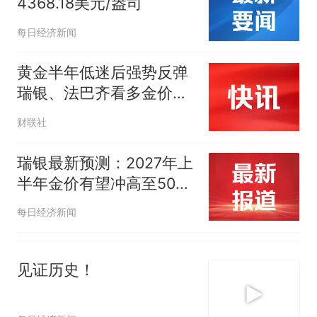
4368.18美元/盎司
因老师一句“跟我回家”改写了
人生
每日经济新闻
黄金半年低迷后强势反弹
瑞银、法巴齐看多金价冲
击5000美元
财联社
瑞银最新预测：2027年上
半年金价有望冲高至5000
美元，美元走弱、资产多
每日经济新闻
元化配置构成中期强力支
撑
见证历史！