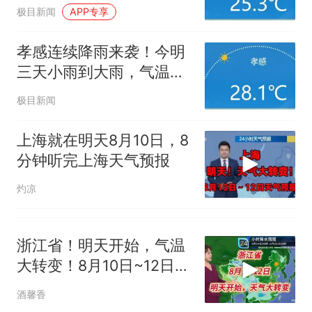
防范道路积水
视频丨只要一枚命中就能让航
极目新闻
APP专享
母瘫痪 轰-6J实力有多强？
泰州父亲的手写家书遗失30
孝感连续降雨来袭！今明
年，网友淘到后寄给女儿：花
三天小雨到大雨，气温
鸟市场搬了，但爱还在
十多万人报名的考试，成绩
热
25-31℃
极目新闻
全部作废，公平么？
上海就在明天8月10日，8
分钟听完上海天气预报
灼凉
浙江省！明天开始，气温
大转变！8月10日~12日天
气预报
酒馨香