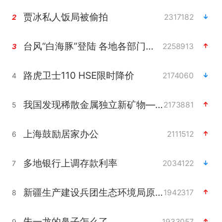
贾冰私人饭局被偷拍
2317182
2
台风“白海豚”登陆 各地各部门全力应对
2258913
3
路虎卫士110 HSE限时降价
2174060
4
我国发现稀散金属独立新矿物——乌斯河锗矿
2173881
5
上海鼓励居家办公
2111512
6
多地银行上调存款利率
2034122
7
新疆生产建设兵团生态环境局原局长被查
1942317
8
朱一龙的鼻子怎么了
1933057
9