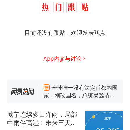
目前还没有跟贴，欢迎发表观点
App内参与讨论
十多万人报名的考试，成绩
热
全部作废，公平么？
全球唯一没有法定首都的国
新
家，刚改国名，总统就邀请中
国大使骑行绕了几乎整个国境
5万的小车卖不动，40万以上
线一圈，还曾两次到中国寻根
的抢着买
咸宁连续多日降雨，局部
浙江人戒备 "白海豚"已创我国
中雨伴高湿！未来三天需
纪录 带来严重影响