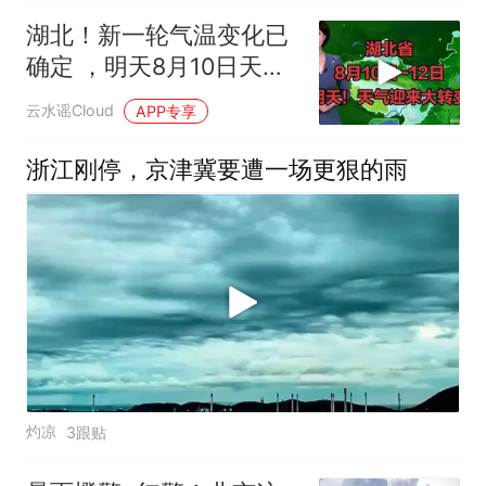
湖北！新一轮气温变化已
确定 ，明天8月10日天气
迎来大转变
云水谣Cloud
APP专享
浙江刚停，京津冀要遭一场更狠的雨
灼凉
3跟贴