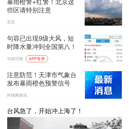
暴雨橙警+红警！北京这
些区请特别注意
京呈
句容已出现9级大风，短
时降水量冲到全国第八！
句容日报
APP专享
注意防范！天津市气象台
发布暴雨橙色预警信号
环球网资讯
台风急了，开始冲上海了！