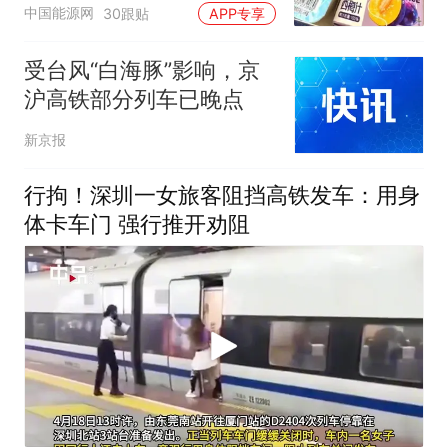
核查是否发放西梅汁
中国能源网
30跟贴
APP专享
受台风“白海豚”影响，京
沪高铁部分列车已晚点
新京报
行拘！深圳一女旅客阻挡高铁发车：用身
体卡车门 强行推开劝阻