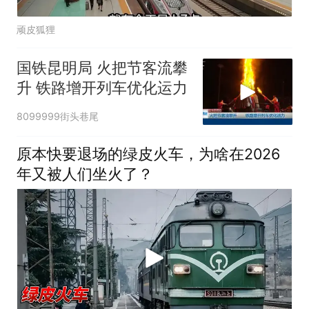
顽皮狐狸
国铁昆明局 火把节客流攀
升 铁路增开列车优化运力
8099999街头巷尾
原本快要退场的绿皮火车，为啥在2026
年又被人们坐火了？