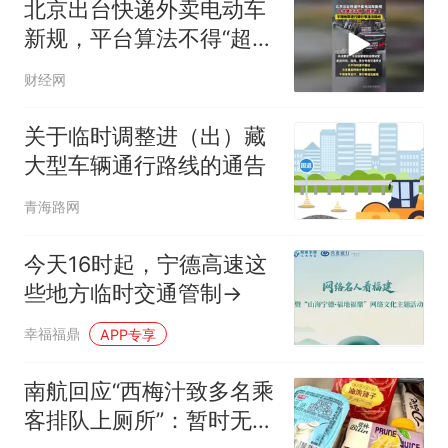
北京出台快递外卖电动车
新规，平台算法不得“超
速”！不得推荐逆行禁行等
财经网
违法路线
关于临时调整进（出）藏
大型车辆通行路线的通告
青海路网
今天16时起，宁德高速这
些地方临时交通管制→
幸福福鼎
APP专享
南航回应“西梅汁致多名乘
客排队上厕所”：暂时无法