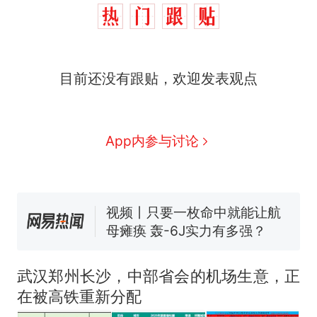
目前还没有跟贴，欢迎发表观点
十多万人报名的考试，成绩
热
全部作废，公平么？
全球唯一没有法定首都的国
新
家，刚改国名，总统就邀请中
App内参与讨论
国大使骑行绕了几乎整个国境
搬家报价570元，搬到楼下交
线一圈，还曾两次到中国寻根
5060元才肯搬上楼！女子傻眼
了……
视频丨只要一枚命中就能让航
母瘫痪 轰-6J实力有多强？
空调24小时开着反而更省电？
电力部门回应
佛山一中学招聘物理教师，笔
武汉郑州长沙，中部省会的机场生意，正
试前13名均遭淘汰？教育局：
在被高铁重新分配
已叫停招聘，成立调查组全面
十多万人报名的考试，成绩
热