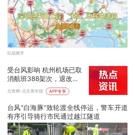
狂战獠牙
受台风影响 杭州机场已取
消航班388架次，退改签
请注意
北青网-北京青年报
APP专享
台风“白海豚”致轮渡全线停运，警车开道
有序引导骑行市民通过越江隧道