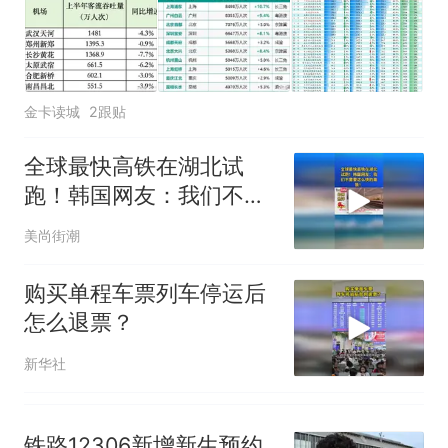
核查
全部作废，公平么？
金卡读城
2跟贴
全球最快高铁在湖北试
跑！韩国网友：我们不需
要这么快的高铁
美尚街潮
购买单程车票列车停运后
怎么退票？
新华社
铁路12306新增新生预约