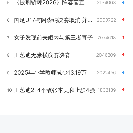
《披荆斩棘2026》阵容官宣
2134063
5
国足U17与阿森纳决赛取消 并列冠军
2099722
6
女子发现前夫婚内与第三者育子
2074618
7
王艺迪无缘横滨赛决赛
2046209
8
2025年小学教师减少13.19万
2022456
9
王艺迪2-4不敌张本美和止步4强
1832139
10