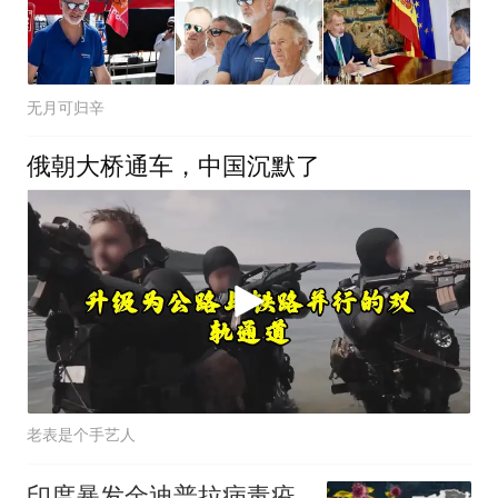
无月可归辛
俄朝大桥通车，中国沉默了
老表是个手艺人
印度暴发金迪普拉病毒疫