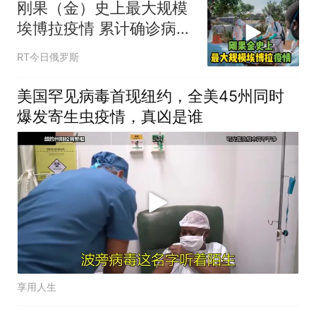
刚果（金）史上最大规模
埃博拉疫情 累计确诊病例
达3874例
RT今日俄罗斯
美国罕见病毒首现纽约，全美45州同时
爆发寄生虫疫情，真凶是谁
享用人生