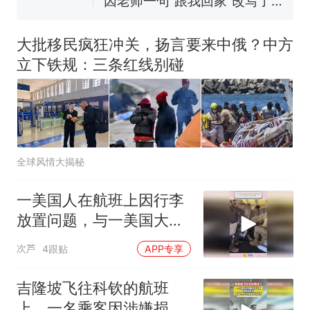
因老师一句“跟我回家”改写了
人生
费大厨“全国小炒肉大王”称
新
号，仅凭视频评出？中国烹饪
大批移民疯狂冲关，扬言要来中俄？中方
协会回应
搬家报价570元，搬到楼下交
立下铁规：三条红线别碰
5060元才肯搬上楼！女子傻眼
了……
台风"白海豚"中心附近最大风
力已达15级 最新研判
佛山一中学招聘物理教师，笔
试前13名均遭淘汰？教育局：
全球风情大揭秘
已叫停招聘，成立调查组全面
笔试第一被第二名传话劝弃考
核查
官方通报
一美国人在航班上因行李
那个在床头放菜刀的女孩，
热
放置问题，与一美国大兵
因老师一句“跟我回家”改写了
发生矛盾
人生
次芦
4跟贴
APP专享
吉隆坡飞往科钦的航班
上，一名乘客因涉嫌损坏