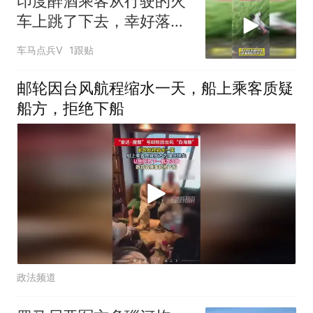
印度醉酒乘客从行驶的火
车上跳了下去，幸好落地
时没有撞到柱子
车马点兵V
1跟贴
邮轮因台风航程缩水一天，船上乘客质疑
船方，拒绝下船
政法频道