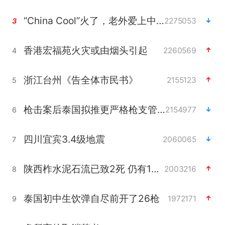
“China Cool”火了，老外爱上中国避暑游
2275053
3
香港宏福苑火灾或由烟头引起
2260569
4
浙江台州《告全体市民书》
2155123
5
枪击案后泰国拟推更严格枪支管控方案
2154977
6
四川宜宾3.4级地震
2060065
7
陕西柞水泥石流已致2死 仍有1人失联
2003216
8
泰国初中生饮弹自尽前开了26枪
1972171
9