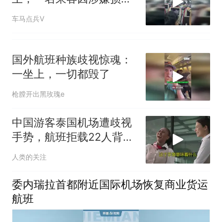
飞机被当场逮捕
车马点兵V
国外航班种族歧视惊魂：
一坐上，一切都毁了
枪膛开出黑玫瑰e
中国游客泰国机场遭歧视
手势，航班拒载22人背后
真相令人愤怒
人类的关注
委内瑞拉首都附近国际机场恢复商业货运
航班