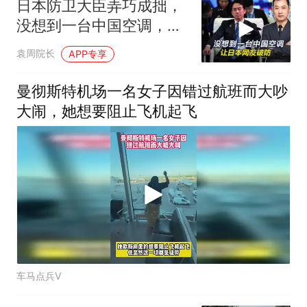
日本防卫大臣弄巧成拙，
没想到一台中国空调，让
日本网友破防
袁周院长
APP专享
曼彻斯特机场一名女子因错过航班而大吵
大闹，她想要阻止飞机起飞
车马点兵V