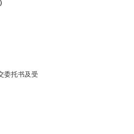
）
交委托书及受