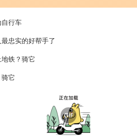
动自行车
人最忠实的好帮手了
上地铁？骑它
？骑它