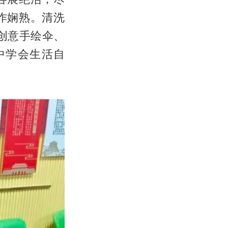
作娴熟。清洗
创意手绘伞、
中学会生活自