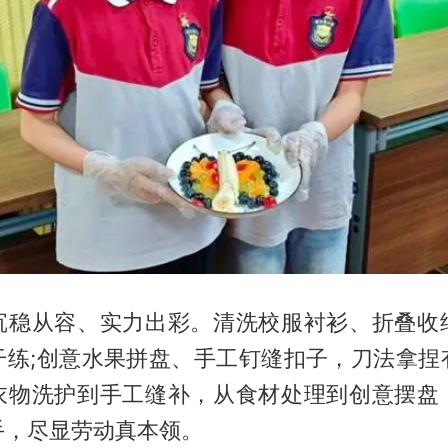
沉稳从容、实力出彩。清洗校服衬衫、折叠收
干练;创意水果拼盘、手工钉缝扣子，刀法拿捏
衣物洗护到手工缝补，从食材处理到创意摆盘
手，尽显劳动真本领。