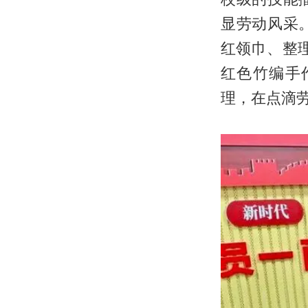
显劳动风采
红领巾、整
红色竹编手
理，在点滴