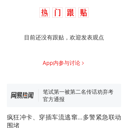
那个在床头放菜刀的女孩，
热
因老师一句“跟我回家”改写了
人生
制裁瓜子饺子，美国怕什
新
目前还没有跟贴，欢迎发表观点
么？
费大厨“全国小炒肉大王”称
号，仅凭视频评出？中国烹饪
App内参与讨论
协会回应
美国渔民钓获鲨鱼徒手将其拽
回大海 目击者直呼震惊 （视频
来源：参考消息）
笔试第一被第二名传话劝弃考
官方通报
佛山一中学招聘物理教师，笔
试前13名均遭淘汰？教育局：
已叫停招聘，成立调查组全面
那个在床头放菜刀的女孩，
热
核查
疯狂冲卡、穿插车流逃窜...多警紧急联动
因老师一句“跟我回家”改写了
人生
围堵