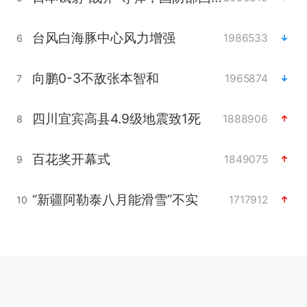
台风白海豚中心风力增强
1986533
6
向鹏0-3不敌张本智和
1965874
7
四川宜宾高县4.9级地震致1死
1888906
8
百花奖开幕式
1849075
9
“新疆阿勒泰八月能滑雪”不实
1717912
10