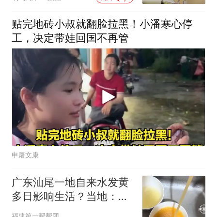
机车技好还是不好呢
贴完地砖小叔就翻脸拉黑！小潘寒心停
工，决定带娃回国不再管
申屠文康
广东汕尾一地自来水发黄
多日影响生活？当地：还
在排查原因
福建第一帮帮团