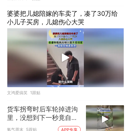
婆婆把儿媳陪嫁的车卖了，凑了30万给
小儿子买房，儿媳伤心大哭
文鸿爱搞笑
1跟贴
货车拐弯时后车轮掉进沟
里，没想到下一秒竟自己
开了上来，网友：该说司
氧气周末
5跟贴
APP专享