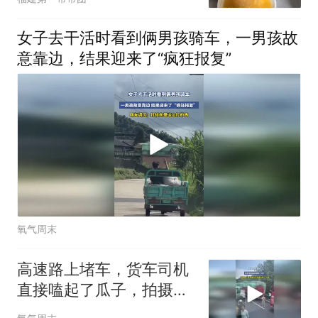
女子去干活时看到俩男孩骑车，一男孩故
意靠边，结果迎来了“疯狂报复”
氧气周末
高速路上堵车，货车司机
直接嗑起了瓜子，拍摄
者：真羡慕大车师傅还带