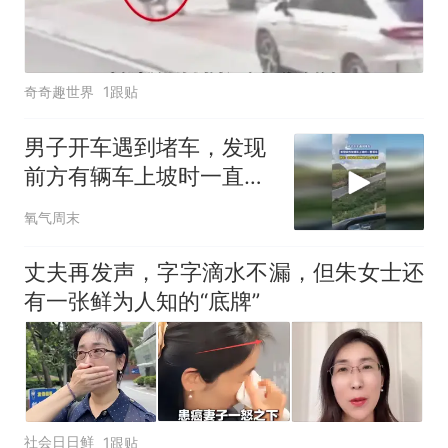
奇奇趣世界
1跟贴
男子开车遇到堵车，发现
前方有辆车上坡时一直溜
车，网友：这坡也不陡
氧气周末
啊，为啥上不去呢
丈夫再发声，字字滴水不漏，但朱女士还
有一张鲜为人知的“底牌”
社会日日鲜
1跟贴