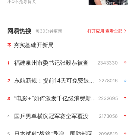
小Q不是导盲犬
网易热搜
每30分钟更新
打开应用 查看全部
夯实基础开新局
福建泉州市委书记张毅恭被查
2343330
1
东航新规：提前14天可免费退改签
2278016
2
“电影+”如何激发千亿级消费新活力？
2232695
3
国乒男单横滨冠军赛全军覆没
2173056
4
日本试射“战斧”导弹，国防部回应
2096819
5