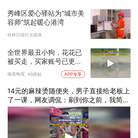
土地合规使用底线
秀峰区爱心驿站为“城市美
容师”筑起暖心港湾
桂林日报社全媒体
全世界最丑小狗，花花已
被买走，买家账号已更新
花花日常视频，其父母出
南昌晚报
49跟贴
APP专享
现严重应激
14元的麻辣烫随便夹，男子直接给老板上
了一课，网友调侃：刷到你之前，我简直
是在做慈善