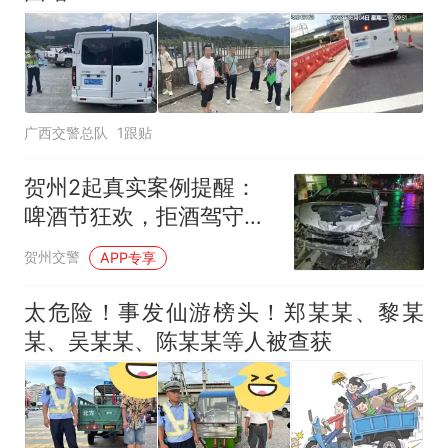
广西交警总队
1跟贴
贺州2起真实案例提醒：
啤酒节狂欢，拒酒驾守平
安！
贺州交警
APP专享
太危险！事发仙游榜头！郑某某、黎某
某、吴某某、陈某某等人被查获