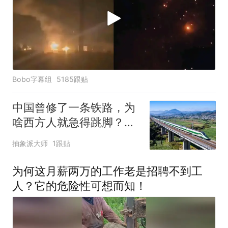
Bobo字幕组
5185跟贴
中国曾修了一条铁路，为
啥西方人就急得跳脚？专
家：不急都不行
抽象派大师
1跟贴
为何这月薪两万的工作老是招聘不到工
人？它的危险性可想而知！