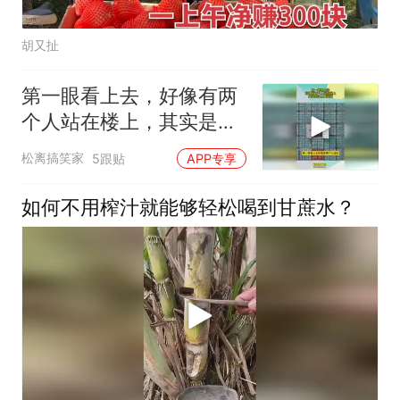
胡又扯
第一眼看上去，好像有两
个人站在楼上，其实是海
上集装箱
松离搞笑家
5跟贴
APP专享
如何不用榨汁就能够轻松喝到甘蔗水？