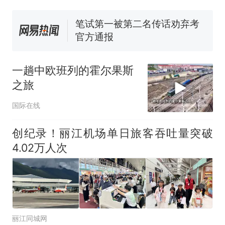
核查
官方通报
那个在床头放菜刀的女孩，
热
因老师一句“跟我回家”改写了
人生
一趟中欧班列的霍尔果斯
之旅
国际在线
创纪录！丽江机场单日旅客吞吐量突破
4.02万人次
丽江同城网