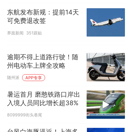
东航发布新规：提前14天
可免费退改签
界面新闻
351跟贴
逾期不得上道路行驶！随
州电动车上牌全攻略
随州派
APP专享
暑运首月 磨憨铁路口岸出
入境人员同比增长超38%
8099999街头巷尾
台风白海豚逼近！上海多