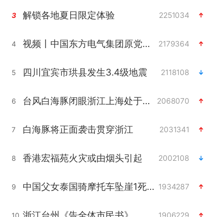
解锁各地夏日限定体验
2251034
3
视频丨中国东方电气集团原党组副书记、董事宋致远被查
2179364
4
四川宜宾市珙县发生3.4级地震
2118108
5
台风白海豚闭眼浙江上海处于危险半圆
2068070
6
白海豚将正面袭击贯穿浙江
2031341
7
香港宏福苑火灾或由烟头引起
2002108
8
中国父女泰国骑摩托车坠崖1死1伤
1934287
9
浙江台州《告全体市民书》
1906229
10