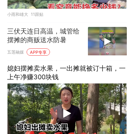
小雨和雄大
11跟贴
三伏天连日高温，城管给
摆摊的商贩送水防暑
五莲融媒
APP专享
媳妇摆摊卖水果，一出摊就被订十箱，一
上午净赚300块钱