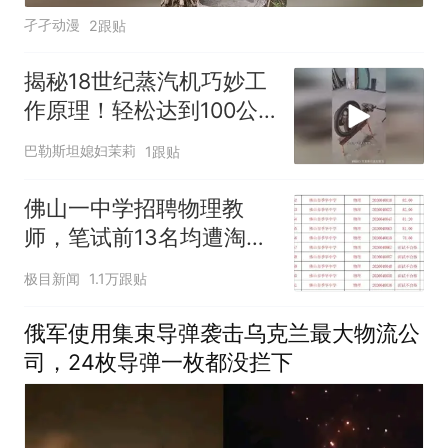
孑孑动漫
2跟贴
揭秘18世纪蒸汽机巧妙工
作原理！轻松达到100公
里每小时速度
巴勒斯坦媳妇茉莉
1跟贴
佛山一中学招聘物理教
师，笔试前13名均遭淘
汰？教育局：已叫停招
极目新闻
1.1万跟贴
聘，成立调查组全面核查
俄军使用集束导弹袭击乌克兰最大物流公
司，24枚导弹一枚都没拦下