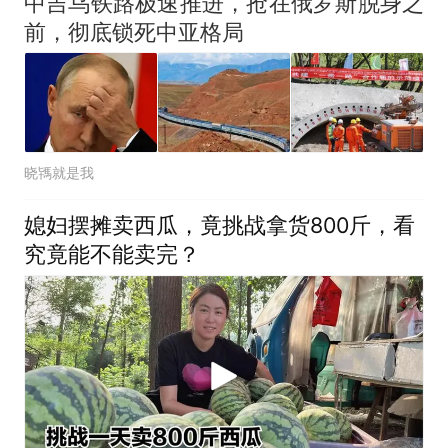
中吉乌铁路极速推进，抢在俄罗斯脱身之
前，彻底锁死中亚格局
晓駂就是我
媳妇摆摊卖西瓜，竟挑战拿货800斤，看
究竟能不能卖完？