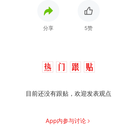
分享
5赞
那个在床头放菜刀的女孩，
热
因老师一句“跟我回家”改写了
人生
搬家报价570元，搬到楼下
新
交5060元才肯搬上楼！女子傻
眼了……
费大厨“全国小炒肉大王”称
目前还没有跟贴，欢迎发表观点
号，仅凭视频评出？中国烹饪
协会回应
台风"白海豚"中心附近最大风
力已达15级 最新研判
佛山一中学招聘物理教师，笔
App内参与讨论
试前13名均遭淘汰？教育局：
已叫停招聘，成立调查组全面
笔试第一被第二名传话劝弃考