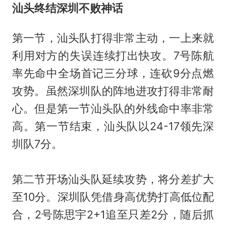
汕头终结深圳不败神话
第一节，汕头队打得非常主动，一上来就
利用对方的失误连续打出快攻。7号陈航
率先命中全场首记三分球，连砍9分点燃
攻势。虽然深圳队的阵地进攻打得非常耐
心。但是第一节汕头队的外线命中率非常
高。第一节结束，汕头队以24-17领先深
圳队7分。
第二节开场汕头队延续攻势，将分差扩大
至10分。深圳队凭借身高优势打高低位配
合，2号陈思宇2+1追至只差2分，随后抓