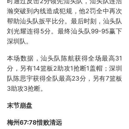
时通过反击2分领先汕头队，汕头队连浩
瀚突破到内线造成犯规，他2罚全中再次
帮助汕头队扳平比分。最后时刻，汕头队
刘光耀连得5分。最终汕头队99-95赢下
深圳队。
本场数据，汕头队陈航获得全场最高31
分，另有14篮板2助攻1抢断1盖帽；深圳
队陈思宇获得全队最高23分，另有7篮板
3助攻3抢断。
末节崩盘
梅州67:78惜败清远