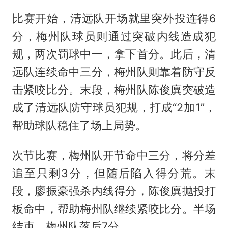
比赛开始，清远队开场就里突外投连得6
分，梅州队球员则通过突破内线造成犯
规，两次罚球中一，拿下首分。此后，清
远队连续命中三分，梅州队则靠着防守反
击紧咬比分。末段，梅州队陈俊廙突破造
成了清远队防守球员犯规，打成“2加1”，
帮助球队稳住了场上局势。
次节比赛，梅州队开节命中三分，将分差
追至只剩3分，但随后陷入得分荒。末
段，廖振豪强杀内线得分，陈俊廙抛投打
板命中，帮助梅州队继续紧咬比分。半场
结束，梅州队落后7分。