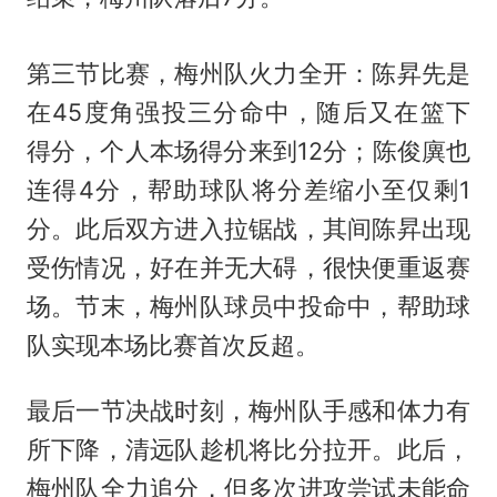
第三节比赛，梅州队火力全开：陈昇先是
在45度角强投三分命中，随后又在篮下
得分，个人本场得分来到12分；陈俊廙也
连得4分，帮助球队将分差缩小至仅剩1
分。此后双方进入拉锯战，其间陈昇出现
受伤情况，好在并无大碍，很快便重返赛
场。节末，梅州队球员中投命中，帮助球
队实现本场比赛首次反超。
最后一节决战时刻，梅州队手感和体力有
所下降，清远队趁机将比分拉开。此后，
梅州队全力追分，但多次进攻尝试未能命