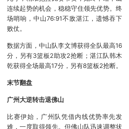
连续起势的机会，稳稳守住领先优势。终
场哨响，中山76:91不敌湛江，遗憾吞下
败仗。
数据方面，中山队李文博获得全队最高16
分，另有3篮板2助攻2抢断；湛江队韩木
乾获得全场最高17分，另有8篮板2抢断。
末节翻盘
广州大逆转击退佛山
比赛伊始，广州队凭借内线优势率先发
难，一度取得领先。但佛山队迅速调整状