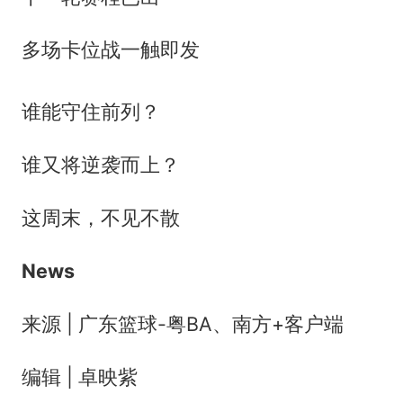
多场卡位战一触即发
谁能守住前列？
谁又将逆袭而上？
这周末，不见不散
News
来源 | 广东篮球-粤BA、南方+客户端
编辑 | 卓映紫