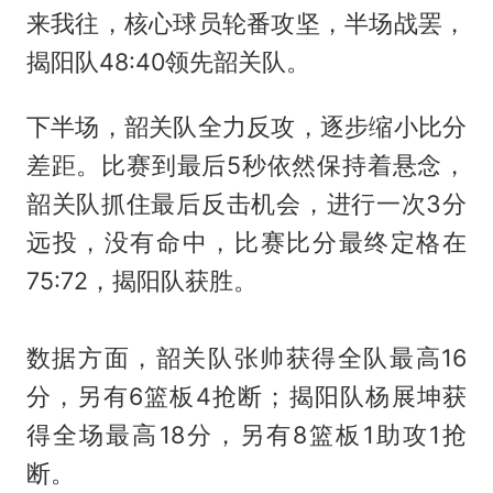
来我往，核心球员轮番攻坚，半场战罢，
揭阳队48:40领先韶关队。
下半场，韶关队全力反攻，逐步缩小比分
差距。比赛到最后5秒依然保持着悬念，
韶关队抓住最后反击机会，进行一次3分
远投，没有命中，比赛比分最终定格在
75:72，揭阳队获胜。
数据方面，韶关队张帅获得全队最高16
分，另有6篮板4抢断；揭阳队杨展坤获
得全场最高18分，另有8篮板1助攻1抢
断。