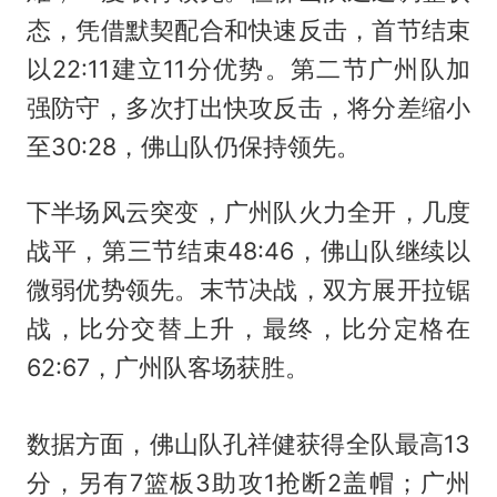
态，凭借默契配合和快速反击，首节结束
以22:11建立11分优势。第二节广州队加
强防守，多次打出快攻反击，将分差缩小
至30:28，佛山队仍保持领先。
下半场风云突变，广州队火力全开，几度
战平，第三节结束48:46，佛山队继续以
微弱优势领先。末节决战，双方展开拉锯
战，比分交替上升，最终，比分定格在
62:67，广州队客场获胜。
数据方面，佛山队孔祥健获得全队最高13
分，另有7篮板3助攻1抢断2盖帽；广州