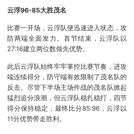
云浮96-85大胜茂名
比赛一开场，云浮队便迅速进入状态，攻
防两端全面发力。首节结束，云浮队以
27:16建立两位数领先优势。
此后云浮队始终牢牢掌控比赛节奏，进攻
端连续得分，防守端有效限制了茂名队的
反击。尽管下半场主场作战的茂名队掀起
猛烈追分浪潮，但云浮队稳扎稳打，四节
得分保持稳定，最终比分85:96，云浮以
11分优势带走胜利。