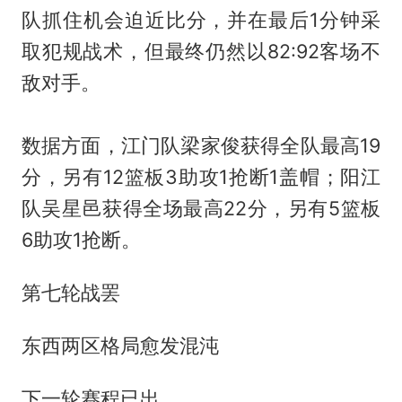
队抓住机会迫近比分，并在最后1分钟采
取犯规战术，但最终仍然以82:92客场不
敌对手。
数据方面，江门队梁家俊获得全队最高19
分，另有12篮板3助攻1抢断1盖帽；阳江
队吴星邑获得全场最高22分，另有5篮板
6助攻1抢断。
第七轮战罢
东西两区格局愈发混沌
下一轮赛程已出