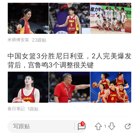
米师傅安装
23跟贴
中国女篮3分胜尼日利亚，2人完美爆发
背后，宫鲁鸣3个调整很关键
春日筆記
1跟贴
1
写跟贴
1
威宁“民族团结杯”暨“村