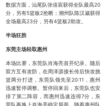
数据方面，汕尾队张僖宸获得全队最高20
分，另有5篮板2抢断；潮州队陈汉崴获得
全场最高23分，另有4篮板2助攻。
半场狂胜
东莞主场轻取惠州
本场比赛，东莞队肖海亮首开纪录。随后
双方互有攻防，在周泽源接长传后快攻挑
篮两分打进，东莞队领先至20:11，惠州
迅速暂停调整。暂停回来后，东莞队也安
排了第二阵容，而惠州迅速连得7分，东
莞队再换上肖海亮稳定局面。随着惠州队