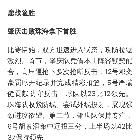
鏖战险胜
肇庆击败珠海拿下首胜
比赛伊始，双方迅速进入状态，攻防拉锯
激烈。首节，肇庆队凭借本土阵容默契配
合，高压逼抢下多次抢断反击，12号邓奕
豪罚球开纪录并完成精彩扣篮，5号严瑞
健贡献防守反击，球队以23比12领先。
珠海队收紧防线、尝试外线投射，展现强
劲进攻欲望。第二节，肇庆队保持专注，
6号胡景滔命中远投三分，上半场以42比
37保持领先。