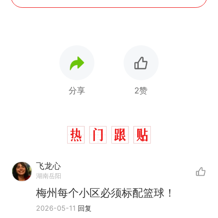
分享
2赞
飞龙心
那个在床头放菜刀的女孩，
热
湖南岳阳
因老师一句“跟我回家”改写了
梅州每个小区必须标配篮球！
人生
费大厨“全国小炒肉大王”称
新
2026-05-11
回复
号，仅凭视频评出？中国烹饪