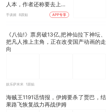
人本，作者还称要去上海
漫展
手谈姬
8跟贴
APP专享
《八仙!》票房破13亿,把神仙拉下神坛、
把凡人推上主角，正在改变国产动画的走
向
娱乐萨米米
1跟贴
海贼王1191话情报，伊姆要杀了贾巴，结
果路飞恢复战力再战伊姆