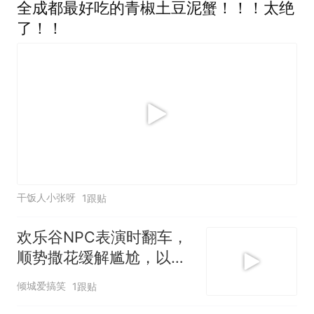
全成都最好吃的青椒土豆泥蟹！！！太绝
了！！
干饭人小张呀
1跟贴
欢乐谷NPC表演时翻车，
顺势撒花缓解尴尬，以为
她会重新拿个盆！
倾城爱搞笑
1跟贴