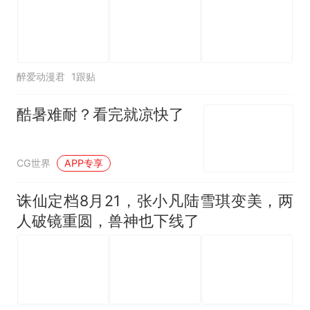
醉爱动漫君
1跟贴
酷暑难耐？看完就凉快了
CG世界
APP专享
诛仙定档8月21，张小凡陆雪琪变美，两
人破镜重圆，兽神也下线了