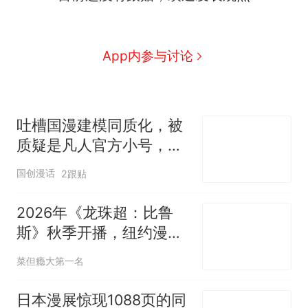
App内参与讨论
吐槽国漫建模同质化，被
质疑是凡人官方小号，UP
主发声自证
国创漫话
2跟贴
2026年《龙珠超：比鲁
斯》秋季开播，纽约漫展
或提前揭晓首播日期
菜但瘾大第一名
日本漫展惊现1088页的同