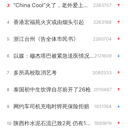
“China Cool”火了，老外爱上中国避暑游
2283707
3
香港宏福苑火灾或由烟头引起
2263188
4
浙江台州《告全体市民书》
2260704
5
以媒：穆杰塔巴被紧急送医情况危急
2121609
6
多所高校取消艺考
2080333
7
泰国初中生饮弹自尽前开了26枪
2010487
8
网约车司机充电时猝死保险拒赔
1931764
9
陕西柞水泥石流已致2死 仍有1人失联
1895919
10