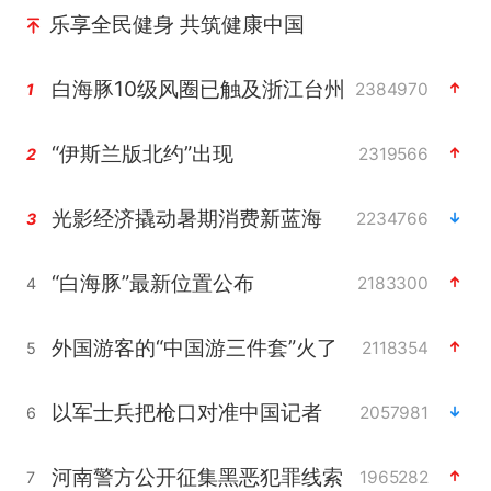
乐享全民健身 共筑健康中国
白海豚10级风圈已触及浙江台州
2384970
1
“伊斯兰版北约”出现
2319566
2
光影经济撬动暑期消费新蓝海
2234766
3
“白海豚”最新位置公布
2183300
4
外国游客的“中国游三件套”火了
2118354
5
以军士兵把枪口对准中国记者
2057981
6
河南警方公开征集黑恶犯罪线索
1965282
7