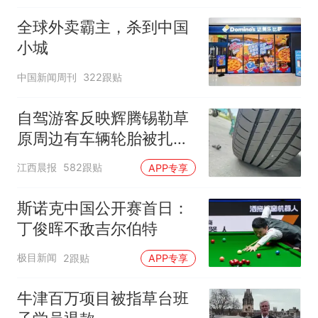
全球外卖霸主，杀到中国
小城
中国新闻周刊
322跟贴
自驾游客反映辉腾锡勒草
原周边有车辆轮胎被扎，
修理店铺换胎价格高达千
江西晨报
582跟贴
APP专享
元，官方发布情况通报
斯诺克中国公开赛首日：
丁俊晖不敌吉尔伯特
极目新闻
2跟贴
APP专享
牛津百万项目被指草台班