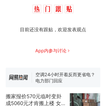
目前还没有跟贴，欢迎发表观点
十多万人报名的考试，成绩
热
全部作废，公平么？
App内参与讨论
搬家报价570元，搬到楼下
新
交5060元才肯搬上楼！女子傻
眼了……
空调24小时开着反而更省电？
电力部门回应
佛山一中学招聘物理教师，笔
试前13名均遭淘汰？教育局：
已叫停招聘，成立调查组全面
视频丨只要一枚命中就能让航
搬家报价570元临时变卦
核查
母瘫痪 轰-6J实力有多强？
成5060元才肯搬上楼 女
“不建议大家买深色蛋糕”上热