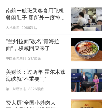
南航一航班乘客食用飞机
餐闹肚子 厕所外一度排长
队
大风新闻
2069跟贴
“兰州拉面”改名“青海拉
面”，权威回应来了
中国新闻周刊
217跟贴
美财长：过两年 霍尔木兹
海峡就“不重要”了
第一财经资讯
3826跟贴
费大厨"全国小炒肉大