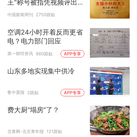
王"称号被指凭视频评出
官方回应
中国新闻周刊
2750跟贴
空调24小时开着反而更省
电？电力部门回应
第一财经资讯
960跟贴
APP专享
山东多地实现集中供冷
鲁中晨报
2跟贴
APP专享
费大厨“塌房”了？
北青网-北京青年报
121跟贴