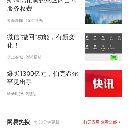
新疆优化调整景区内自驾
服务收费
界面新闻
1531跟贴
微信“撤回”功能，有新变
化！
掌上春城
266跟贴
爆买1300亿元，伯克希尔
罕见出手
证券时报
2跟贴
网易热搜
每30分钟更新
打开应用 查看全部