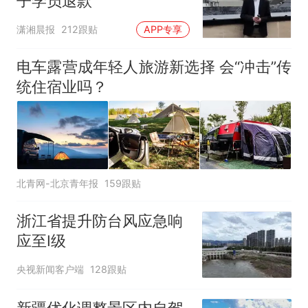
子学员退款
潇湘晨报
212跟贴
APP专享
电车露营成年轻人旅游新选择 会“冲击”传
统住宿业吗？
北青网-北京青年报
159跟贴
浙江省提升防台风应急响
应至Ⅰ级
央视新闻客户端
128跟贴