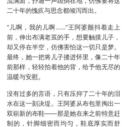
流满面，扑通一声跪倒在地，仿佛要将这
二十年的愧疚与思念都倾泻而出。
“儿啊，我的儿啊……”王阿婆颤抖着走上
前，伸出布满老茧的手，想要触摸儿子，
却又停在半空，仿佛害怕这一切只是梦。
最终，她一把将儿子搂进怀里，像二十年
前那样，轻轻拍着他的背，给予他无尽的
温暖与安慰。
没有过多的言语，只有压抑了二十年的泪
水在这一刻决堤。王阿婆从布包里掏出一
双崭新的布鞋——那是她在来之前特意赶
制的，针脚细密而均匀，鞋底厚实而舒