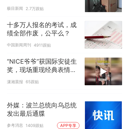
子傻眼
搜，网友：天塌了！
极目新闻
2.7万跟贴
十多万人报名的考试，成绩
热
全部作废，公平么？
十多万人报名的考试，成
绩全部作废，公平么？
中国新闻周刊
4911跟贴
“NICE爷爷”获国际安徒生
奖，现场重现经典表情
包，向中国粉丝问好
潇湘晨报
65跟贴
外媒：波兰总统向乌总统
发出最后通牒
参考消息
1409跟贴
APP专享