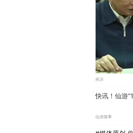
画凉
快讯！仙游“
仙游微事