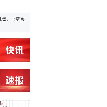
跳舞。（新京
信流传，院方
；曾用手绘图
 （视频来源：
移民引争议，