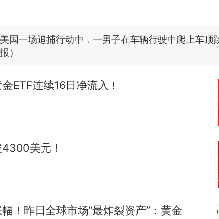
朵
美国一场追捕行动中，一男子在车辆行驶中爬上车顶
报）
“不想干了特提出辞职”，疑似南京大学数院院长辞职
回应：喻良教授已卸任院长一职，不清楚辞职信来源
做头像
美国渔民钓获鲨鱼徒手将其拽回大海 目击者直呼震惊
参考消息）
金ETF连续16日净流入！
西班牙飞地休达边境，摩洛哥士兵搬起大石块投向
热
此前一天内数万人从摩洛哥涌入西班牙
贴
4300美元！
幅！昨日全球市场“最炸裂资产”：黄金