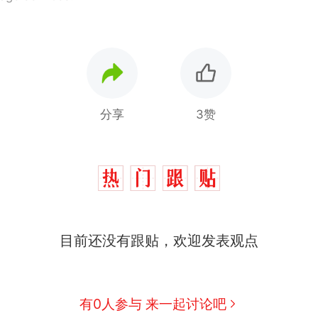
分享
3赞
西班牙飞地休达边境，摩洛哥士兵搬起大石块投向
热
目前还没有跟贴，欢迎发表观点
此前一天内数万人从摩洛哥涌入西班牙
费大厨“全国小炒肉大王”称号，仅凭视频评出？中
新
应
男子上山采菌偶然发现鸡枞菌窝，原地守1天等它长大：
有0人参与 来一起讨论吧