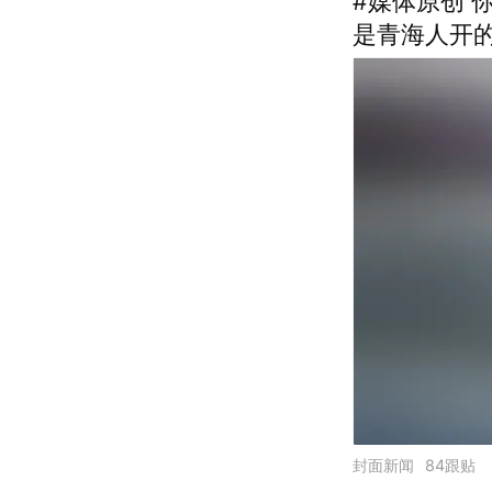
#媒体原创 
是青海人开的
封面新闻
84跟贴