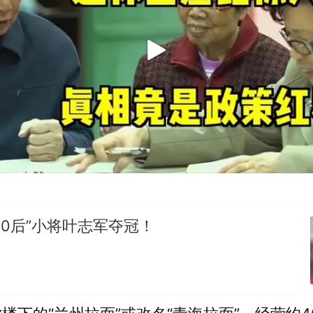
10后”小将叶志军夺冠！