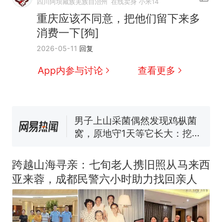
四川阿坝藏族羌族自治州
在线卖身 小米14
重庆应该不同意，把他们留下来多
消费一下[狗]
制裁瓜子饺子，美国怕什
热
2026-05-11
回复
么？
那个在床头放菜刀的女孩，
新
App内参与讨论
查看更多
因老师一句“跟我回家”改写了
人生
费大厨“全国小炒肉大王”称
号，仅凭视频评出？中国烹饪
协会回应
男子上山采菌偶然发现鸡枞菌
窝，原地守1天等它长大：挖了
140多朵
美国渔民钓获鲨鱼徒手将其拽
回大海 目击者直呼震惊 （视频
跨越山海寻亲：七旬老人携旧照从马来西
来源：参考消息）
笔试第一被第二名传话劝弃考
亚来蓉，成都民警六小时助力找回亲人
官方通报
制裁瓜子饺子，美国怕什
热
么？