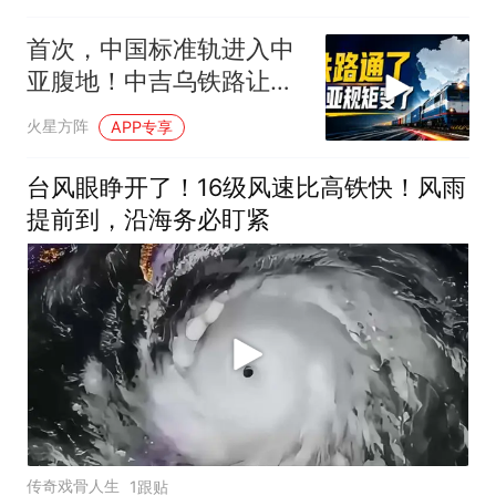
首次，中国标准轨进入中
亚腹地！中吉乌铁路让两
个30年的宿敌握手
火星方阵
APP专享
台风眼睁开了！16级风速比高铁快！风雨
提前到，沿海务必盯紧
传奇戏骨人生
1跟贴