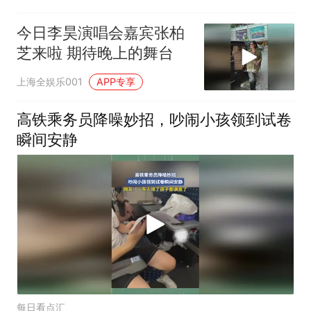
今日李昊演唱会嘉宾张柏
芝来啦 期待晚上的舞台
上海全娱乐001
APP专享
高铁乘务员降噪妙招，吵闹小孩领到试卷
瞬间安静
每日看点汇