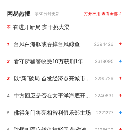
网易热搜
每30分钟更新
打开应用 查看全部
奋进开新局 实干挑大梁
台风白海豚或吞掉台风鲸鱼
2394426
1
看守所辅警收受10万获刑1年
2318095
2
以“新”破局 首发经济点亮城市消费活力
2295726
3
中方回应是否在太平洋海底开采稀土
2240631
4
佛得角门将亮相智利俱乐部主场
2221277
5
陈熠叫医疗暂停被驳回 带伤遭逆转
2198620
6