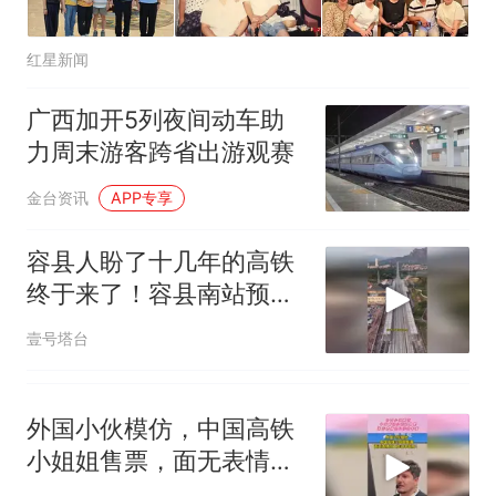
红星新闻
广西加开5列夜间动车助
力周末游客跨省出游观赛
金台资讯
APP专享
容县人盼了十几年的高铁
终于来了！容县南站预计
年底通车
壹号塔台
外国小伙模仿，中国高铁
小姐姐售票，面无表情但
工作效率高！