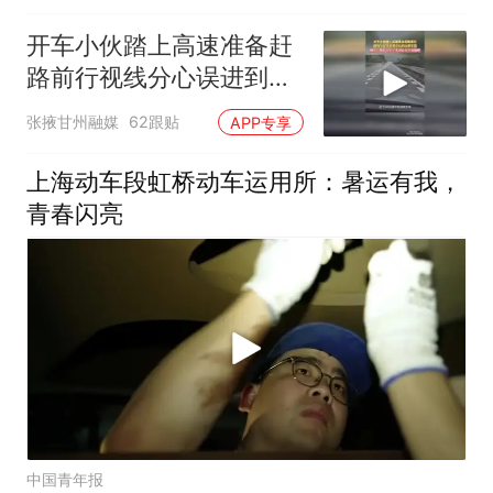
开车小伙踏上高速准备赶
路前行视线分心误进到旁
人的行驶车道网友：别担
张掖甘州融媒
62跟贴
APP专享
心分了 先担心安全问题吧
上海动车段虹桥动车运用所：暑运有我，
青春闪亮
中国青年报