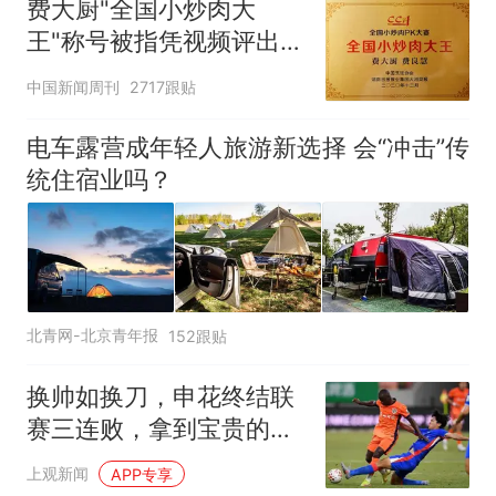
费大厨"全国小炒肉大
王"称号被指凭视频评出
官方回应
中国新闻周刊
2717跟贴
电车露营成年轻人旅游新选择 会“冲击”传
统住宿业吗？
北青网-北京青年报
152跟贴
换帅如换刀，申花终结联
赛三连败，拿到宝贵的续
命3分
上观新闻
APP专享