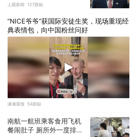
寻味
上观新闻
127跟贴
“NICE爷爷”获国际安徒生奖，现场重现经
典表情包，向中国粉丝问好
潇湘晨报
54跟贴
南航一航班乘客食用飞机
餐闹肚子 厕所外一度排长