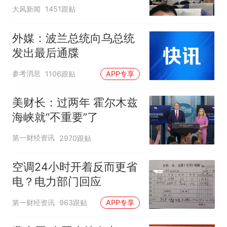
队
大风新闻
1451跟贴
外媒：波兰总统向乌总统
发出最后通牒
参考消息
1106跟贴
APP专享
美财长：过两年 霍尔木兹
海峡就“不重要”了
第一财经资讯
2970跟贴
空调24小时开着反而更省
电？电力部门回应
第一财经资讯
963跟贴
APP专享