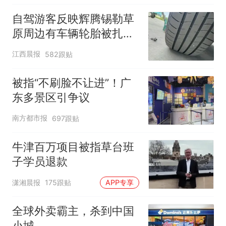
自驾游客反映辉腾锡勒草
原周边有车辆轮胎被扎，
修理店铺换胎价格高达千
江西晨报
582跟贴
元，官方发布情况通报
被指“不刷脸不让进”！广
东多景区引争议
南方都市报
697跟贴
牛津百万项目被指草台班
子学员退款
潇湘晨报
175跟贴
APP专享
全球外卖霸主，杀到中国
小城