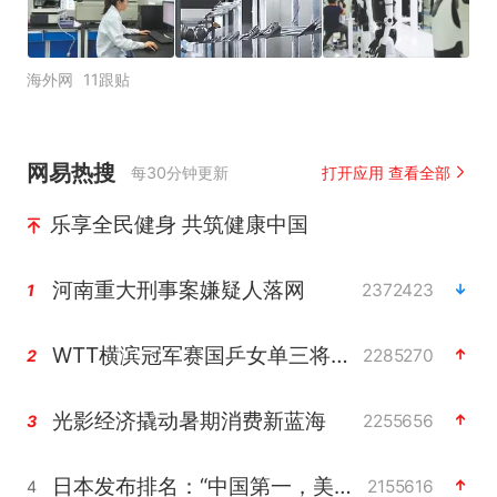
海外网
11跟贴
网易热搜
每30分钟更新
打开应用 查看全部
乐享全民健身 共筑健康中国
河南重大刑事案嫌疑人落网
2372423
1
WTT横滨冠军赛国乒女单三将晋级四强
2285270
2
光影经济撬动暑期消费新蓝海
2255656
3
日本发布排名：“中国第一，美日德韩英法居后”
2155616
4