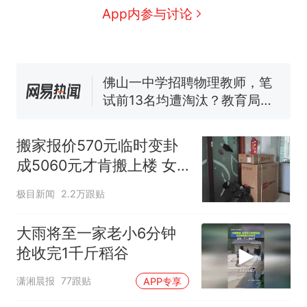
眼了……
十多万人报名的考试，成绩全
App内参与讨论
部作废，公平么？
空调24小时开着反而更省电？
电力部门回应
佛山一中学招聘物理教师，笔
试前13名均遭淘汰？教育局：
已叫停招聘，成立调查组全面
“不建议大家买深色蛋糕”上热
核查
搜，网友：天塌了！
搬家报价570元临时变卦
那个在床头放菜刀的女孩，
热
成5060元才肯搬上楼 女
因老师一句“跟我回家”改写了
子傻眼
人生
极目新闻
2.2万跟贴
大雨将至一家老小6分钟
抢收完1千斤稻谷
潇湘晨报
77跟贴
APP专享