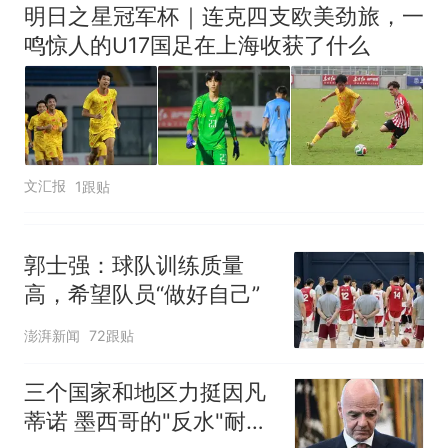
明日之星冠军杯｜连克四支欧美劲旅，一
鸣惊人的U17国足在上海收获了什么
文汇报
1跟贴
郭士强：球队训练质量
高，希望队员“做好自己”
澎湃新闻
72跟贴
三个国家和地区力挺因凡
蒂诺 墨西哥的"反水"耐人