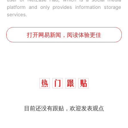
platform and only provides information storage
services.
打开网易新闻，阅读体验更佳
那个在床头放菜刀的女孩，
热
目前还没有跟贴，欢迎发表观点
因老师一句“跟我回家”改写了
人生
搬家报价570元，搬到楼下
新
交5060元才肯搬上楼！女子傻