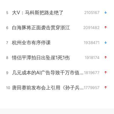
大V：马科斯把路走绝了
2105167
5
白海豚将正面袭击贯穿浙江
2091482
6
杭州全市有序停课
1938471
7
情侣平潭拍日出坠崖1死1伤
1918174
8
几元成本的AI广告导致千万市值蒸发
1819677
9
唐田赛前发布会上引用《孙子兵法》
1779957
10