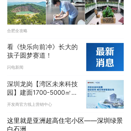
合肥全攻略
看《快乐向前冲》长大的
孩子圆梦赛道！
闪电新闻
深圳龙岗【湾区未来科技
园】建面1700-5000㎡，
独栋1.6万-2.7万㎡ 地铁口
开发商官方线上营销中心
红本厂房，火热招商中；
国企匠筑 在售户型，最新
这里就是亚洲超高住宅小区——深圳绿景
房价
白石洲