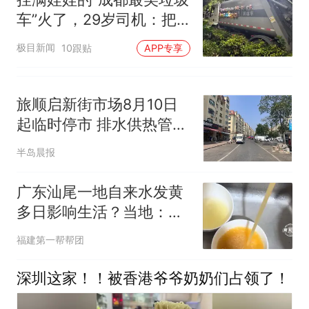
车”火了，29岁司机：把
车装扮得好看，干活时没
极目新闻
10跟贴
APP专享
那么枯燥压抑
旅顺启新街市场8月10日
起临时停市 排水供热管网
改造工期约两个月
半岛晨报
广东汕尾一地自来水发黄
多日影响生活？当地：还
在排查原因
福建第一帮帮团
深圳这家！！被香港爷爷奶奶们占领了！