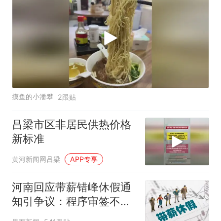
摸鱼的小潘攀
2跟贴
吕梁市区非居民供热价格
新标准
黄河新闻网吕梁
APP专享
河南回应带薪错峰休假通
知引争议：程序审签不规
范，待修改后予以印发