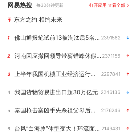
网易热搜
每30分钟更新
打开应用 查看全部
东方之约 相约未来
佛山通报笔试前13被淘汰后5名进体检
2391562
1
河南回应撤回领导带薪错峰休假通知
2371156
2
上半年我国机械工业经济运行稳中有进
2297841
3
我国货物贸易进出口超30万亿元
2246136
4
泰国枪击案凶手先杀祖父母后行凶
2176246
5
台风“白海豚”体型变大！环流面积接近13个浙江那么大
2149431
6