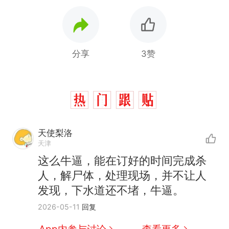
分享
3赞
天使梨洛
天津
这么牛逼，能在订好的时间完成杀
那个在床头放菜刀的女孩，
热
人，解尸体，处理现场，并不让人
因老师一句“跟我回家”改写了
发现，下水道还不堵，牛逼。
人生
制裁瓜子饺子，美国怕什
新
2026-05-11
回复
么？
费大厨“全国小炒肉大王”称
App内参与讨论
查看更多