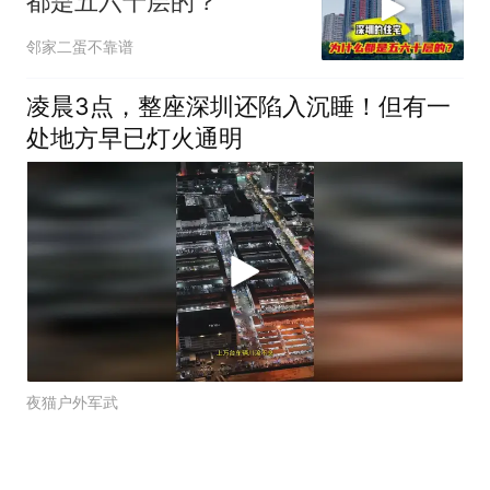
都是五六十层的？
邻家二蛋不靠谱
凌晨3点，整座深圳还陷入沉睡！但有一
处地方早已灯火通明
夜猫户外军武