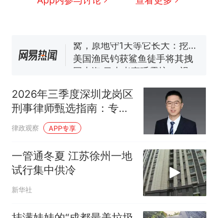
号，仅凭视频评出？中国烹饪
协会回应
男子上山采菌偶然发现鸡枞菌
窝，原地守1天等它长大：挖了
140多朵
美国渔民钓获鲨鱼徒手将其拽
回大海 目击者直呼震惊 （视频
来源：参考消息）
笔试第一被第二名传话劝弃考
官方通报
2026年三季度深圳龙岗区
那个在床头放菜刀的女孩，
热
刑事律师甄选指南：专注
因老师一句“跟我回家”改写了
本土疑难复杂刑辩赛道
人生
律政观察
APP专享
一管通冬夏 江苏徐州一地
试行集中供冷
新华社
挂满娃娃的“成都最美垃圾