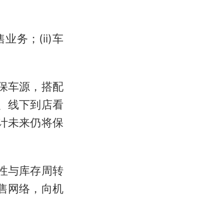
务；(ii)车
保车源，搭配
、线下到店看
计未来仍将保
性与库存周转
售网络，向机