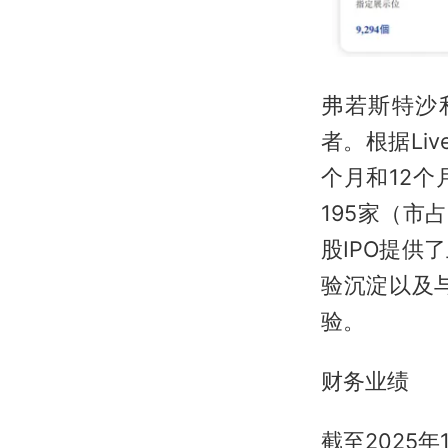
弗若斯特沙利文
者。根据Liv
个月和12个
195家（市
股IPO提
验沉淀以及
验。
财务业绩
截至2025年