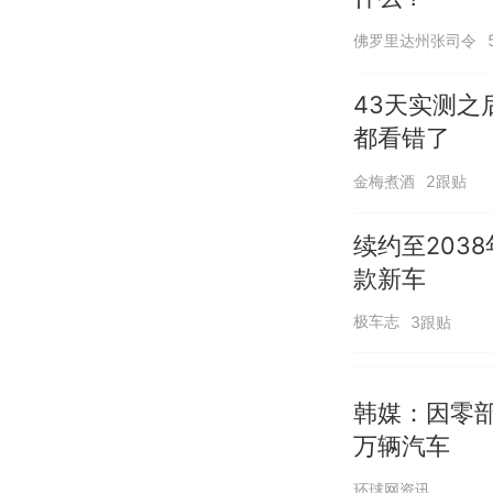
佛罗里达州张司令
43天实测
都看错了
金梅煮酒
2跟贴
续约至203
款新车
极车志
3跟贴
韩媒：因零部
万辆汽车
环球网资讯