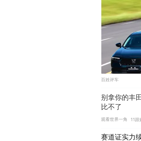
百姓评车
别拿你的丰
比不了
观看世界一角
11跟
赛道证实力