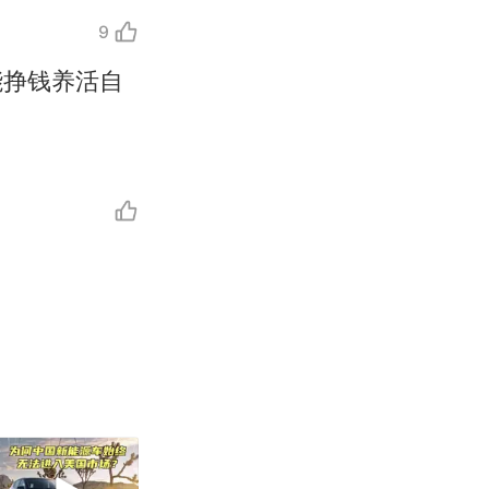
9
能挣钱养活自