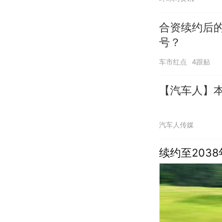
合资续约后
号？
车市红点
4跟贴
【汽车人】
汽车人传媒
续约至203