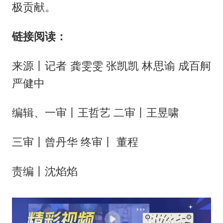
极贡献。
链接阅读：
来源丨记者 龚雯雯 张凯凯 林思谕 成百舸
严健中
编辑、一审丨王哲艺 二审丨王昱啸
三审丨曾丹华 终审丨 董程
责编丨沈焰焰