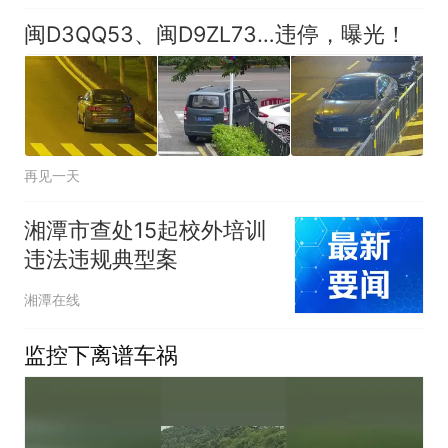
闽D3QQ53、闽D9ZL73…违停，曝光！
再见一天
湘潭市查处15起校外培训
违法违规典型案
湘潭在线
监控下离谱车祸