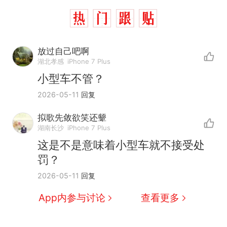
放过自己吧啊
湖北孝感
iPhone 7 Plus
小型车不管？
2026-05-11
回复
拟歌先敛欲笑还颦
湖南长沙
iPhone 7 Plus
这是不是意味着小型车就不接受处
罚？
西班牙飞地休达边境，摩洛
热
2026-05-11
回复
哥士兵搬起大石块投向移民引
争议，此前一天内数万人从摩
费大厨“全国小炒肉大王”称
新
App内参与讨论
查看更多
洛哥涌入西班牙
号，仅凭视频评出？中国烹饪
协会回应
男子上山采菌偶然发现鸡枞菌