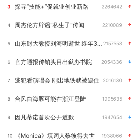
探寻“技能+”促就业创业新路
2264642
3
周杰伦方辟谣“私生子”传闻
2210089
4
山东财大教授刘海明逝世 终年38岁
2157553
5
官方通报传销头目出狱办书院
2054336
6
逃犯看演唱会 刚出地铁就被逮住
2016130
7
台风白海豚可能在浙江登陆
1995635
8
因凡蒂诺首次公开道歉
1947654
9
《Monica》填词人黎彼得去世
1938066
10