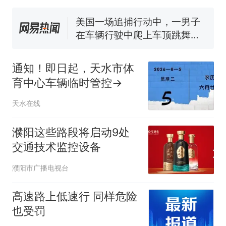
窝，原地守1天等它长大：挖了
140多朵
美国一场追捕行动中，一男子
在车辆行驶中爬上车顶跳舞。
（新京报）
笔试第一被第二名传话劝弃考
官方通报
通知！即日起，天水市体
美国渔民钓获鲨鱼徒手将其拽
育中心车辆临时管控→
回大海 目击者直呼震惊 （视频
来源：参考消息）
西班牙飞地休达边境，摩洛
热
天水在线
哥士兵搬起大石块投向移民引
争议，此前一天内数万人从摩
濮阳这些路段将启动9处
洛哥涌入西班牙
交通技术监控设备
濮阳市广播电视台
高速路上低速行 同样危险
也受罚