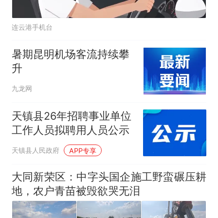
连云港手机台
暑期昆明机场客流持续攀
升
九龙网
天镇县26年招聘事业单位
工作人员拟聘用人员公示
天镇县人民政府
APP专享
大同新荣区：中字头国企施工野蛮碾压耕
地，农户青苗被毁欲哭无泪