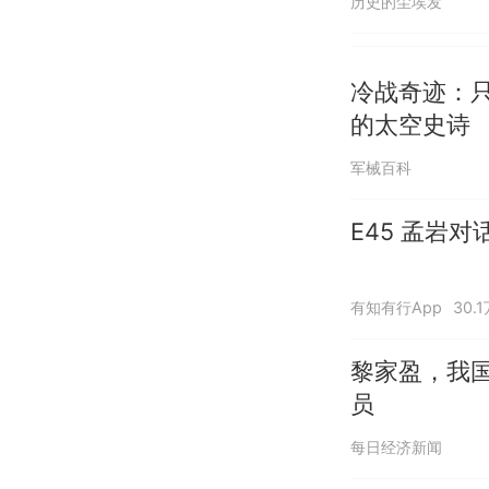
历史的尘埃发
冷战奇迹：
的太空史诗
军械百科
E45 孟岩
有知有行App
30.
黎家盈，我
员
每日经济新闻