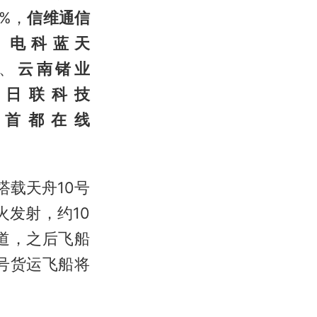
%，
信维通信
、
电科蓝天
、
云南锗业
、
日联科技
、
首都在线
搭载天舟10号
发射，约10
道，之后飞船
号货运飞船将