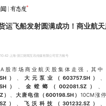
货运飞船发射圆满成功！商业航天
10:42
·上海
·浙江财闻互讯传媒有限公司官方账号
日，A股市场商业航天股集体走强，其中
.SH）
、
大元泵业（603757.SH）
3.SH）
、
金螳螂（002081.SZ）
SZ）
、
大唐电信（600198.SH）
10CM涨
.SZ）
、
飞沃科技（301232.SZ）