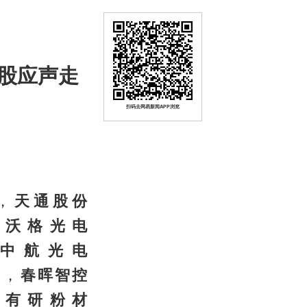
股应声走
扫码去网易新闻APP浏览
，
天通股份
、
沃格光电
、
中航光电
停，
春晖智控
、
有研粉材