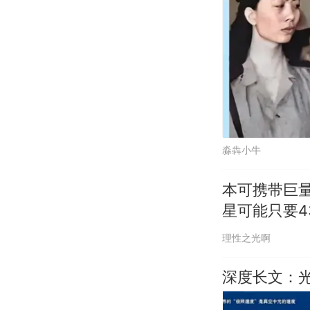
淼犇小牛
本可携带巨
星可能只要4
理性之光啊
深度长文：