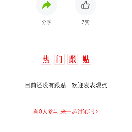
分享
7赞
制裁瓜子饺子，美国怕什么？
热
费大厨“全国小炒肉大王”称号，仅凭视频评出？中
新
目前还没有跟贴，欢迎发表观点
应
男子上山采菌偶然发现鸡枞菌窝，原地守1天等它长大：
朵
美国渔民钓获鲨鱼徒手将其拽回大海 目击者直呼震惊
有0人参与 来一起讨论吧
参考消息）
笔试第一被第二名传话劝弃考 官方通报