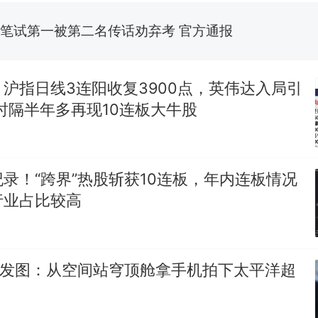
惊艳！字都飘起来了 博主在田间创作“悬浮字” 网友：
制裁瓜子饺子，美国怕什么？
热
沪指日线3连阳收复3900点，英伟达入局引
时隔半年多再现10连板大牛股
录！“跨界”热股斩获10连板，年内连板情况
行业占比较高
员发图：从空间站穹顶舱拿手机拍下太平洋超