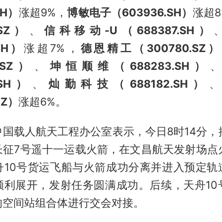
SH）
涨超9%，
博敏电子（603936.SH）
涨超8
.SZ）
、
信科移动-U（688387.SH）
.SH）
涨超7%，
德恩精工（300780.SZ）
.SZ）
、
坤恒顺维（688283.SH）
.SH）
、
灿勤科技（688182.SH）
SZ）
涨超6%。
国载人航天工程办公室表示，今日8时14分，
长征7号遥十一运载火箭，在文昌航天发射场点火
舟10号货运飞船与火箭成功分离并进入预定轨
顺利展开，发射任务圆满成功。后续，天舟10
的空间站组合体进行交会对接。