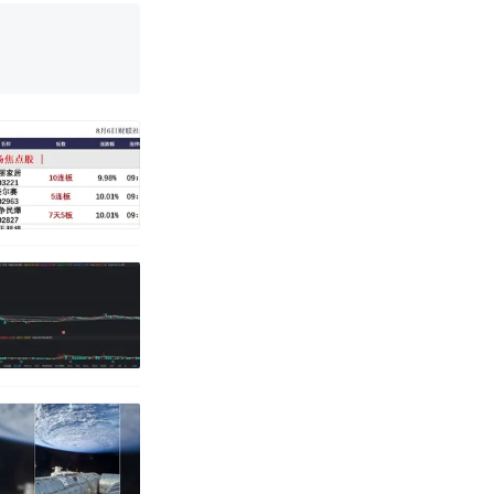
真·裸眼3D！