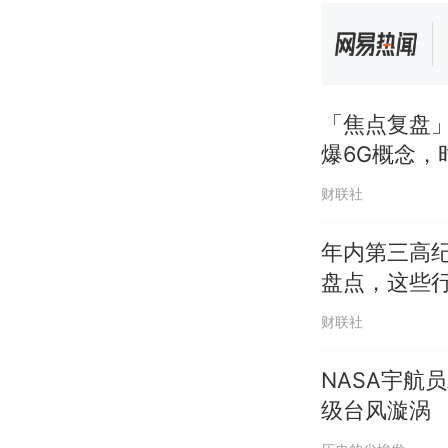
「焦点复盘」
爆6G概念，
财联社
年内第三高纪
盘点，这些
财联社
NASA宇航
级台风漩涡