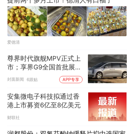
爱德清
尊界时代旗舰MPV正式上
市；享界G9全国首批展车
到店丨早资道
封面新闻
6跟贴
APP专享
安集微电子科技拟通过香
港上市募资6亿至8亿美元
财联社
润都股份：双氯芬酸钠缓释片拟中选国家