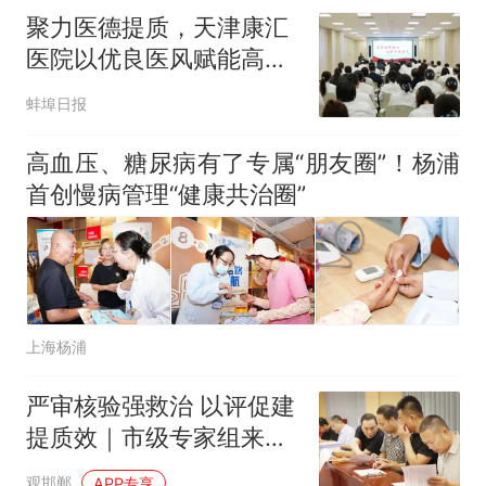
聚力医德提质，天津康汇
医院以优良医风赋能高质
量发展
蚌埠日报
高血压、糖尿病有了专属“朋友圈”！杨浦
首创慢病管理“健康共治圈”
上海杨浦
严审核验强救治 以评促建
提质效｜市级专家组来魏
县人民医院开展创伤中心
观邯郸
APP专享