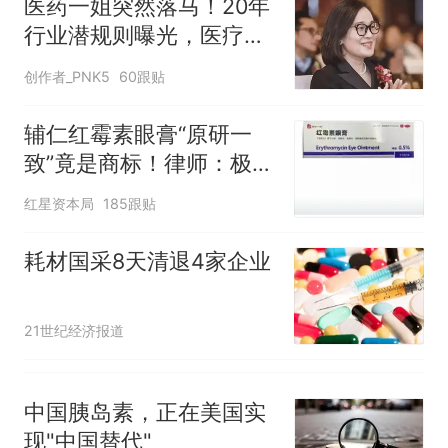
似南京大学数院院长辞职信流
医药一姐突然落马！20年
传，院方回应：喻良教授已卸
行业潜规则曝光，医疗大
任院长一职，不清楚辞职信来
洗牌正式来临
创作者_PNK5
60跟贴
源；曾用手绘图做头像
辅仁红霉素眼膏“原研一
致”竟是商标！律师：极易
误导消费者，不妥
红星资本局
185跟贴
耗材国采8天清退4家企业
21世纪经济报道
中国胰岛素，正在美国实
现"中国替代"