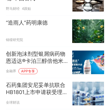
野马财经
4跟贴
“造雨人”药明康德
锦缎研究院
创新泡沫剂型银屑病药物
恩适达®卡泊三醇倍他米
松泡沫剂在华获批，阿里
金融界
APP专享
健康开放预售通道
石药集团安尼妥单抗联合
HB1801上市申请获受理并
纳入优先审评
全球财说