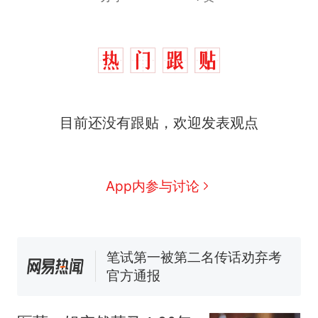
“不想干了特提出辞职”，疑
热
似南京大学数院院长辞职信流
传，院方回应：喻良教授已卸
费大厨“全国小炒肉大王”称
新
目前还没有跟贴，欢迎发表观点
任院长一职，不清楚辞职信来
号，仅凭视频评出？中国烹饪
源；曾用手绘图做头像
协会回应
男子上山采菌偶然发现鸡枞菌
窝，原地守1天等它长大：挖了
App内参与讨论
140多朵
美国渔民钓获鲨鱼徒手将其拽
回大海 目击者直呼震惊 （视频
来源：参考消息）
笔试第一被第二名传话劝弃考
官方通报
惊艳！字都飘起来了 博主在田
间创作“悬浮字” 网友：真·裸眼
3D！
“不想干了特提出辞职”，疑
热