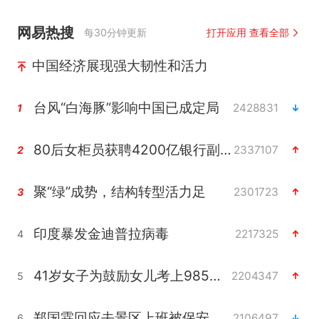
网易热搜
每30分钟更新
打开应用 查看全部
中国经济展现强大韧性和活力
台风“白海豚”影响中国已成定局
2428831
1
80后女柜员获聘4200亿银行副行长
2337107
2
聚“绿”成势，结构转型活力足
2301723
3
印度暴发金迪普拉病毒
2217325
4
41岁女子为鼓励女儿考上985研究生
2204347
5
郑国霖回应去景区上班被保安拦下
2106497
6